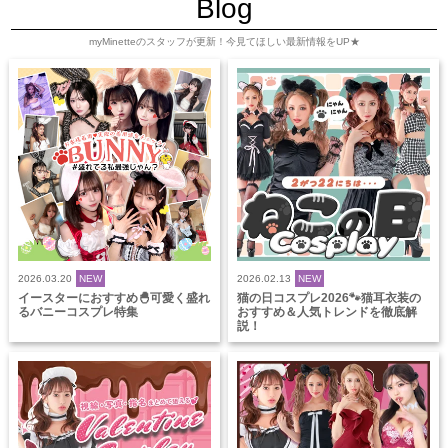
Blog
myMinetteのスタッフが更新！今見てほしい最新情報をUP★
2026.03.20
NEW
2026.02.13
NEW
イースターにおすすめ🐣可愛く盛れ
猫の日コスプレ2026🐾猫耳衣装の
るバニーコスプレ特集
おすすめ＆人気トレンドを徹底解
説！