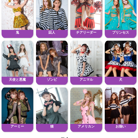
鬼
囚人
チアリーダー
プリンセス
天使と悪魔
ゾンビ
アニマル
犬
アーミー
猫
アメリカン
お揃い