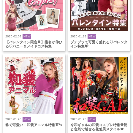
2026.02.09
NEW
2026.01.29
NEW
【バレンタイン限定🍫】指名が伸び
プチプラで可愛く盛れる♡バレンタ
る♡バニー＆メイドコス特集
イン特集💝
2026.01.26
NEW
2026.01.23
NEW
粋で可愛い！和装アニマル特集👘🐾
令和ギャルの和装コスプレ特集💖艶
と色気で魅せる花魁風スタイル🪭