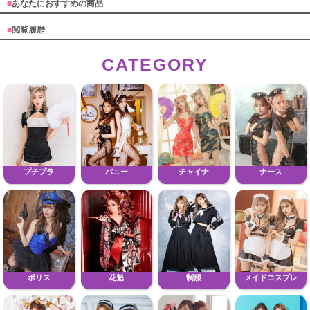
■
あなたにおすすめの商品
■
閲覧履歴
CATEGORY
プチプラ
バニー
チャイナ
ナース
ポリス
花魁
制服
メイドコスプレ