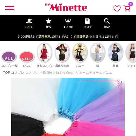
ペー
0
ジト
ップ
へ
SALE
新作
TOP50
ブログ
検索
5,000円以上で
送料無料
/15時までの注文で
当日発送
(※土日祝は12時まで)
ALL
SALE
コスプレ一覧
SALE
激安コスプレ
露出少なめ
バニー
猫
制服
チャイ
TOP
コスプレ
コスプレ 小物 3枚重ね丈長めのボリュームチュールパニエ