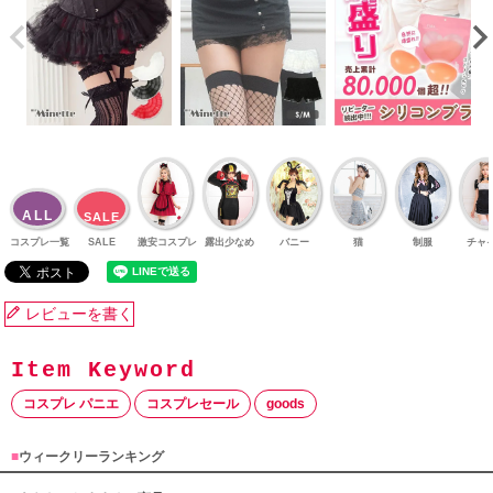
ALL
SALE
コスプレ一覧
SALE
激安コスプレ
露出少なめ
バニー
猫
制服
チャ
レビューを書く
コスプレ パニエ
コスプレセール
goods
■
ウィークリーランキング