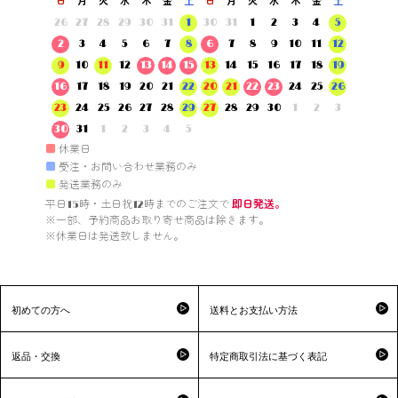
日
月
火
水
木
金
土
日
月
火
水
木
金
土
26
27
28
29
30
31
1
30
31
1
2
3
4
5
2
3
4
5
6
7
8
6
7
8
9
10
11
12
9
10
11
12
13
14
15
13
14
15
16
17
18
19
16
17
18
19
20
21
22
20
21
22
23
24
25
26
23
24
25
26
27
28
29
27
28
29
30
1
2
3
30
31
1
2
3
4
5
■
休業日
■
受注・お問い合わせ業務のみ
■
発送業務のみ
平日15時・土日祝12時までのご注文で 
即日発送。
※一部、予約商品お取り寄せ商品は除きます。

※休業日は発送致しません。

初めての方へ
送料とお支払い方法
返品・交換
特定商取引法に基づく表記