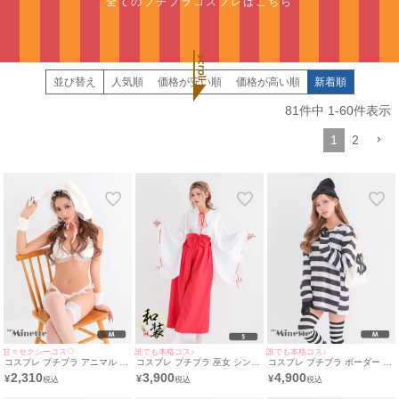
全てのプチプラコスプレはこちら
並び替え
人気順
価格が安い順
価格が高い順
新着順
81
件中
1
-
60
件表示
1
2
甘々セクシーコス♡
誰でも本格コス♪
誰でも本格コス♪
コスプレ プチプラ アニマル ラ
コスプレ プチプラ 巫女 シンプ
コスプレ プチプラ ボーダー 囚
ンジェリー風 うさぎ ふわふわ
ル リボン お化けの日 露出控え
人 ミニ丈 長袖 プリズナー 6点
2,310
3,900
4,900
¥
¥
¥
もこもこ レース フリル セクシ
め 和装 6点セット [上衣/袴/リ
セット [ワンピース/ニット帽/
ー リボン 4点セット [ブラジャ
ボン/襟紐(赤)×2/腰紐(赤)/腰紐
仮面/手袋/ニーハイ/ドル袋] (き