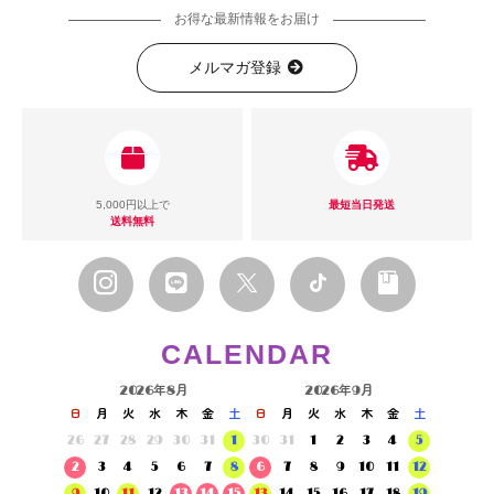
お得な最新情報をお届け
メルマガ登録
5,000円以上で
最短当日発送
送料無料
CALENDAR
2026年8月
2026年9月
日
月
火
水
木
金
土
日
月
火
水
木
金
土
26
27
28
29
30
31
1
30
31
1
2
3
4
5
2
3
4
5
6
7
8
6
7
8
9
10
11
12
9
10
11
12
13
14
15
13
14
15
16
17
18
19