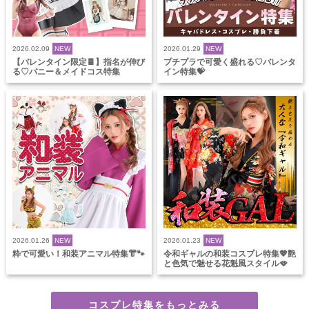
2026.02.09
NEW
2026.01.29
NEW
【バレンタイン限定🍫】指名が伸び
プチプラで可愛く盛れる♡バレンタ
る♡バニー＆メイドコス特集
イン特集💝
2026.01.26
NEW
2026.01.23
NEW
粋で可愛い！和装アニマル特集👘🐾
令和ギャルの和装コスプレ特集💖艶
と色気で魅せる花魁風スタイル🪭
コスプレ特集をもっとみる