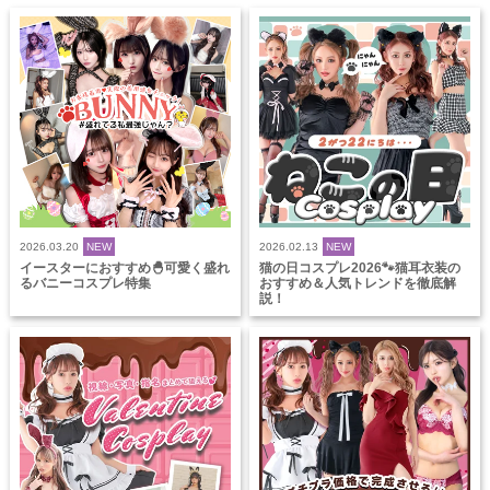
2026.03.20
NEW
2026.02.13
NEW
イースターにおすすめ🐣可愛く盛れ
猫の日コスプレ2026🐾猫耳衣装の
るバニーコスプレ特集
おすすめ＆人気トレンドを徹底解
説！