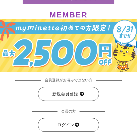
MEMBER
会員登録がお済みではない方
新規会員登録
会員の方
ログイン