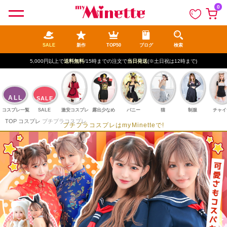
ペー
0
ジト
ップ
へ
SALE
新作
TOP50
ブログ
検索
新規登録で最大
2500円OFF!
ALL
SALE
コスプレ一覧
SALE
激安コスプレ
露出少なめ
バニー
猫
制服
チャイ
TOP
コスプレ
プチプラコスプレ
プチプラコスプレはmyMinetteで!