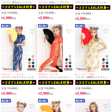
コスプレ 襟付きレースフレア
コスプレ 長袖ミニプチプラペ
コスプレ サイドスリットタイ
プチプラガーリーメイド [2点
アガーリーセーラー制服 [4点
トロングプチプラセクシーチャ
セット] (メイド服/カチューシ
セット] (トップス/スカート/ス
イナドレス [1点セット] (チャイ
ャ)
カーフ/スカーフ留め)
ナ服)(S～XXXXXL)
¥
4,900
¥
3,900
定価
定価
¥
3,900
→
→
定価
→
1,980
2,980
2,980
¥
¥
¥
大胆なスリットがsexy♪
魅惑的なチャイナ❤︎
嬉しい7カラー展開♪
コスプレ 7カラースリット入り
コスプレ スリット入りタイト
コスプレ 2種柄サイドスリット
タイトロング丈プチプラセクシ
ロングプチプラセクシーチャイ
タイトミニセクシープチプラチ
ーチャイナドレス [1点セット]
ナドレス [1点セット] (チャイナ
ャイナドレス [1点セット] (チャ
(チャイナ服)(S～XXXXXL)
服)(S～XXXXXL)
イナ服)(S～XXXXXL)
¥
3,900
¥
3,900
¥
3,900
定価
定価
定価
→
→
→
2,980
2,980
2,980
¥
¥
¥