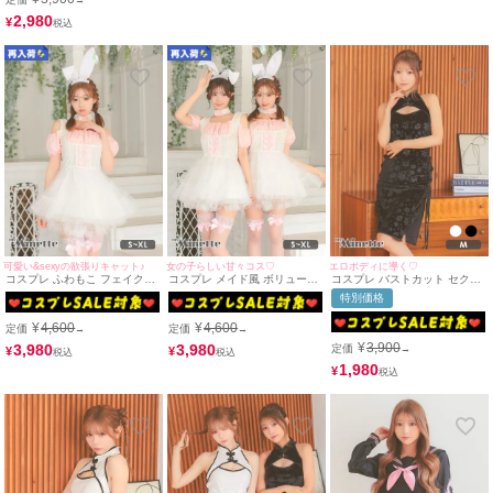
→
チューシャ/ガーターリング/装
スカート/角/チョーカー/カフ
スカート/角/チョーカー/カフ
飾リボン×3)(Mサイズ)
ス/レッグカバー)(S～L)
ス/レッグカバー)(S～L)
2,980
¥
可愛い&sexyの欲張りキャット♪
女の子らしい甘々コス♡
エロボディに導く♡
コスプレ ふわもこ フェイクフ
コスプレ メイド風 ボリューム
コスプレ バストカット セクシ
ァー セクシー へそ出し アニマ
チュール フレアスカート ガー
ー レースアップ 小花柄 チャイ
特別価格
ル [5点セット] (トップス/スカ
リー バニーガール [3点セット]
ナ服 [2点セット] (ワンピース/T
ート/カチューシャ/リストバン
(ワンピース/カチューシャ/チョ
バック)
¥
4,600
¥
4,600
ド/レッグウォーマー)
ーカー)
定価
定価
→
→
¥
3,900
3,980
3,980
定価
→
¥
¥
1,980
¥