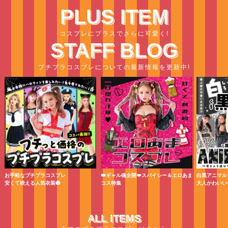
PLUS ITEM
コスプレにプラスでさらに可愛く!
STAFF BLOG
プチプラコスプレについての最新情報を更新中!
お手軽なプチプラコスプレ
👑ギャル魂全開💋スパイシー＆エロあま
白黒アニマル
安くて映える人気衣装🎃
コス特集
大人かわいい
ALL ITEMS