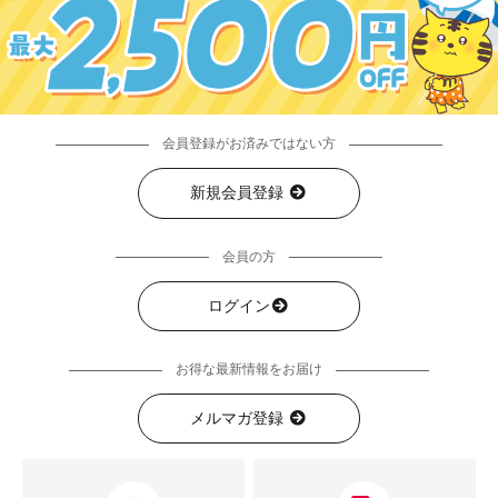
会員登録がお済みではない方
新規会員登録
会員の方
ログイン
お得な最新情報をお届け
メルマガ登録