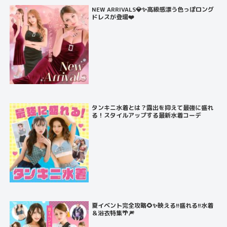
NEW ARRIVALS💎✨高級感漂う色っぽロング
ドレスが登場❤️
タンキニ水着とは？露出を抑えて最強に盛れ
る！スタイルアップする最新水着コーデ
夏イベント完全攻略🌻✨映える!!盛れる!!水着
＆浴衣特集🌴🎆