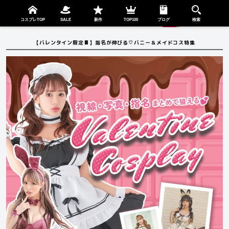
検索
SHOP
menu
コスプレTOP
SALE
新作
TOP100
ブログ
検索
【バレンタイン限定🍫】指名が伸びる♡バニー＆メイドコス特集