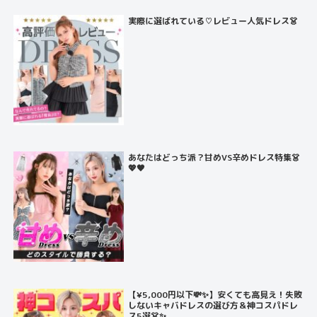
実際に選ばれている♡レビュー人気ドレス👗
あなたはどっち派？甘めVS辛めドレス特集👗
💖🖤
【¥5,000円以下💸✨】安くても高見え！失敗
しないキャバドレスの選び方＆神コスパドレ
ス5選👗✨