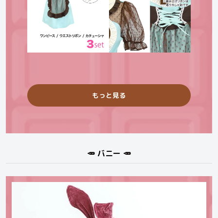
もっと見る
🥕 バニー 🥕