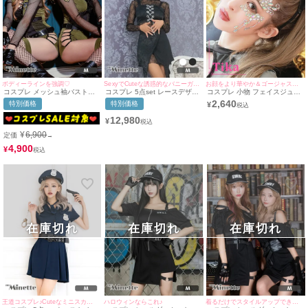
ボディーラインを強調♡
SexyでCuteな誘惑的なバニーガール♪
お顔をより華やか＆ゴージャスにコスプレにぴったり♪
コスプレ メッシュ袖バスト編
コスプレ 5点set レースデザイ
コスプレ 小物 フェイスジュエ
み上げペアセクシーアーミーポ
ンセクシーバニー [レースワン
ルメイクシール
2,640
特別価格
特別価格
¥
リス [8点セット] (オールインワ
ピース+ビスチェ+トップス+ス
ン/ベルト/帽子/グローブ/ニー
カート+インナーパンツ+カチ
12,980
¥
ハイストラップ/手錠/ニーハイ
ューシャ]
ベルト/ニーハイ)
¥
6,900
定価
→
4,900
¥
在庫切れ
在庫切れ
在庫切れ
王道コスプレ♪Cuteなミニスカポリス
ハロウィンならこれ♪
着るだけでスタイルアップできちゃう♪