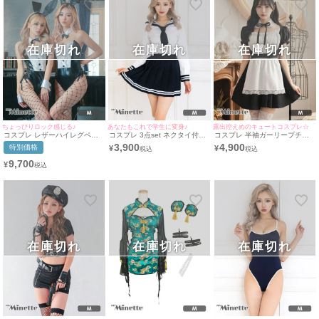
在庫切れ
在庫切れ
在庫切れ
ちょっぴりロック感じる♪
あなたもこれで学生に変身♪
露出控えめのキュートコスプレ☆
コスプレ レザーハイレグペア
コスプレ 3点set ネクタイ付き
コスプレ 半袖ガーリープチプ
セクシーバニー [5点セット] (レ
王道ガーリープチプラセーラー
ラミニメイド [3点セット] (ワン
3,900
4,900
特別価格
¥
¥
オタード/付け襟/カチューシャ/
制服 [トップス+スカート＋ネ
ピース/付け襟/カチューシャ)
カフス/透明ストラップ)
クタイ]
9,700
¥
在庫切れ
在庫切れ
在庫切れ