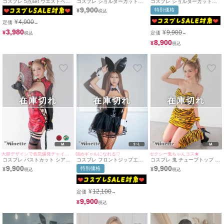
コスプレ 5点set ウエストベル
コスプレ ショルダーカットフ
コスプレ ショルダーカットフ
ト付きガーリーフレアプチプラ
ロントジップ体型カバーペアガ
ロントジップ体型カバーペアガ
9,900
特別価格
¥
ミニポリス [ポリス服+帽子＋
ーリーSWATポリス [4点セッ
ーリーSWATポリス [4点セッ
ネクタイ+ベルト＋手錠]
ト] (ワンピース/コルセットベ
ト] (ワンピース/コルセットベ
¥
4,900
定価
→
ルト/グローブ/帽子)
ルト/グローブ/帽子)
3,980
¥
9,900
¥
定価
→
8,900
¥
在庫切れ
在庫切れ
在庫切れ
大胆デザインで色気爆発チャイナコス♡
強めギャルになれる♡
セクシー鬼ちゃんコス★
コスプレ バストカット シアス
コスプレ フロントジップエナ
コスプレ 鬼 チューブトップ タ
リーブ チャイナドレス ガータ
メルベアトップフレアスカート
イト ミニスカート アニマル 5
9,900
9,900
特別価格
¥
¥
ー ハロウィンコスプレ5点セッ
セクシーバニーアニマル [6点
点セット (トップス/スカート/
ト [ジャケット+ワンピース＋
セット] (トップス/スカート/カ
角/カフス/レッグカバー)
お団子カバー＋ガーター＋透明
チューシャ/付け襟/カフス/しっ
ストラップ]
ぽ)(S～L)
¥
12,100
定価
→
9,900
¥