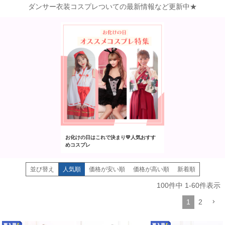
ダンサー衣装コスプレついての最新情報など更新中★
お化けの日はこれで決まり💛人気おすす
めコスプレ
並び替え
人気順
価格が安い順
価格が高い順
新着順
100
件中
1
-
60
件表示
1
2