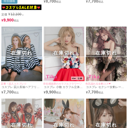
8,700
7,700
特別価格
¥
¥
レアスカートセクシーペアバニ
点セット] (ワンピース/チョー
ース [2点セット] (ワンピース/
ーアニマル [6点セット] (トップ
カー/カチューシャ/透明ストラ
帽子)
ス/スカート/カチューシャ/付け
ップ)
襟/カフス/しっぽ)(S～L)
¥
12,100
定価
→
9,900
¥
在庫切れ
在庫切れ
在庫切れ
定番！囚人コスプレ☆
存在感抜群のカラフルフラワー♡
色気溢れる女豹コス❤︎
コスプレ 囚人長袖ペアフリル
コスプレ 小物 カラフル立体フ
コスプレ セクシー女豹レース
体型カバーガーリーフレアワン
ラワービスチェトップス
シアーフレアスカートアニマル
7,700
9,900
7,700
¥
¥
¥
ピース [2点セット] (ワンピー
[4点セット] (ワンピース/カチュ
ス/帽子)
ーシャ/チョーカー/アームウォ
ーマー)
在庫切れ
在庫切れ
在庫切れ