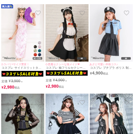
カラバリ×サイズ豊富！
小悪魔セクシーな猫メイド❤︎
あざと可愛い本格コス♪
コスプレ サイドスリットタイ
コスプレ 袖フリルセクシー肩
コスプレ プチプラ ポリス 制服
トロングプチプラセクシーチャ
出しプチプラミニ猫メイド [3
スカート フレア 半袖 露出控え
4,900
¥
イナドレス [1点セット] (チャイ
点セット] (ワンピース/付け襟/
め 4点セット [トップス/スカー
ナ服)(S～XXXXXL)
カチューシャ)
ト/ネクタイ/帽子] (きぃぃりぷ
¥
4,900
定価
¥
3,900
→
着用/Mサイズ対応) |
定価
→
myMinette/マイミネット
2,980
2,980
¥
¥