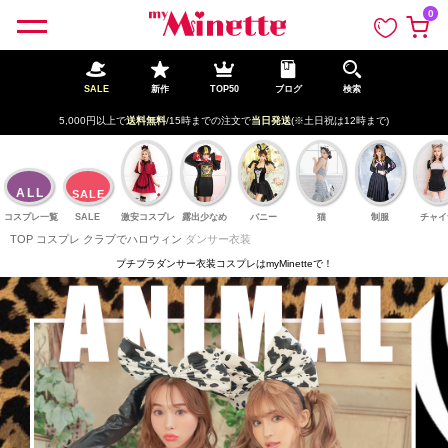
ペー
0
ジト
ップ
へ
SALE
新作
TOP50
ブログ
検索
新規登録で最大
2500円OFF!
ALL
SALE
コスプレ一覧
SALE
激安コスプレ
露出少なめ
バニー
猫
制服
チャイ
TOP
コスプレ
クラブでハロウィン
ダンサー衣装
プチプラダンサー衣装コスプレはmyMinetteで！