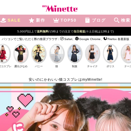
SALE
新作
TOP50
ブログ
検索
新規登録で最大
2500円OFF!
パソコンでご覧いただく際の推奨ブラウザ：
Safari、
Google Chrome、
Firefox 各最新版
安コスプレ
露出少なめ
バニー
猫
制服
チャイナ
ポリス
ナー
安いのにかわいい猫コスプレはmyMinette!