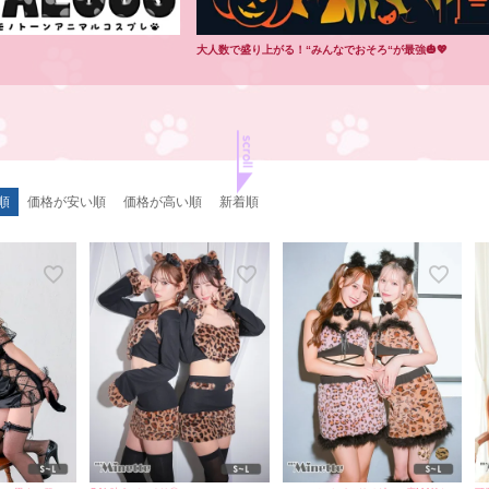
大人数で盛り上がる！“みんなでおそろ“が最強🎃💖
順
価格が安い順
価格が高い順
新着順