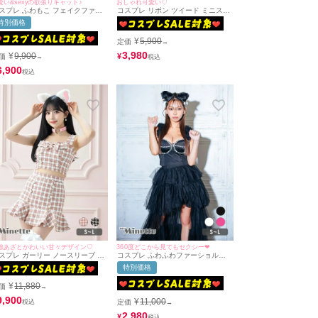
愛い&sexyの欲張りキャット♪
おしゃれ可愛い♡
スプレ ふわもこ フェイクファー
コスプレ リボン ツイード ミニスカ
クシー へそ出し アニマル [5点セ
キャミソール プチプラ ガーリー ね
特別価格
ト] (トップス/スカート/カチュー
こ[3点セット] (トップス/スカート/
ャ/リストバンド/レッグウォーマ
カチューシャ)(Mサイズ)
¥
5,900
)
定価
→
3,980
¥
9,900
¥
価
→
6,900
強あざとかわいい甘々デザイン♡
360度どこから見てもセクシー❤︎
スプレ ガーリー ノースリーブ ツ
コスプレ ふわふわファーショルダ
ード 千鳥柄 アニマル 猫コス へ
ーへそ出しビスチェセットアップフ
特別価格
出し[4点セット] (トップス/スカー
ィッシュテールフレアスカート猫ア
/カチューシャ/チョーカー)(S～L)
ニマル [3点セット] (トップス/スカ
¥
11,880
ート/カチューシャ)
価
→
9,900
¥
11,000
定価
→
2,980
¥