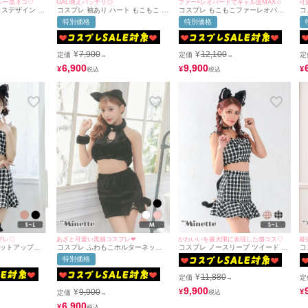
シー黒ネコ♡
GAL映えバッチリ◎
ファー×レオパードでギャル度MAX☆
可
ロスデザイン ア
コスプレ 袖あり ハート もこもこ レ
コスプレ もこもこファーレオパー
コ
 ベロア セクシ
オパード へそ出し タイトスカート
ドへそ出しバストリボンタイトスカ
セ
特別価格
特別価格
+チョーカー＋カ
セットアップ セクシー ツイン 猫ア
ートセットアップセクシーペア猫ア
ッ
ーブ](S～L)
ニマル [5点セット] (ジャケット/ト
ニマル [3点セット] (トップス/スカ
シ
ップス/スカート/カチューシャ/パー
ート/カチューシャ/チョーカー)(S～
ー
ルストラップ)
L)
¥
7,900
¥
12,100
定価
定価
定
→
→
6,900
9,900
¥
¥
¥
プレ♡
あざと可愛い黒猫コスプレ❤︎
かわいいを最大限に表現した猫コス♡
最
セットアップへ
コスプレ ふわもこホルターネック
コスプレ ノースリーブ ツイード セ
コ
スカートガーリ
へそ出しタイトミニスカートセット
ットアップ アニマル 猫 千鳥柄 フレ
イ
特別価格
ット] (トップ
アップセクシー黒猫アニマル [5点セ
アスカート[4点セット] (トップス/ス
そ
ーシャ/チョーカ
ット] (トップス/スカート/カチュー
カート/カチューシャ/チョーカー)(S
ト
¥
11,880
シャ/リストバンド/レッグウォーマ
～L)
定価
定
→
ー)
9,900
¥
9,900
¥
¥
定価
→
6,900
¥