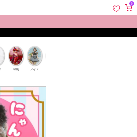
ペー
0
ジト
ップ
へ
ス
和装
メイド
鬼
巫女
囚人
天使と悪魔
ゾンビ