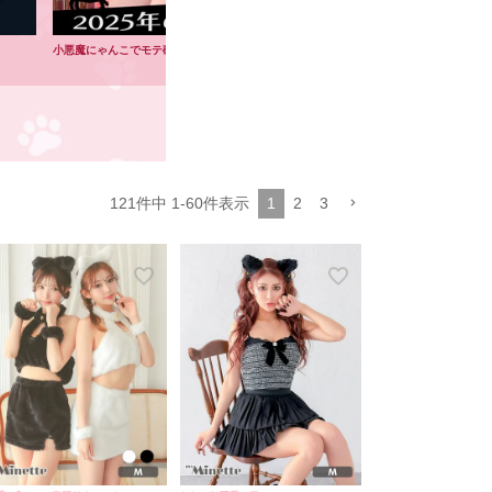
小悪魔にゃんこでモテ確定💖愛くるしすぎる猫コスプレ🐈‍⬛🐾
🩷新作登場♡可
121
件中
1
-
60
件表示
1
2
3