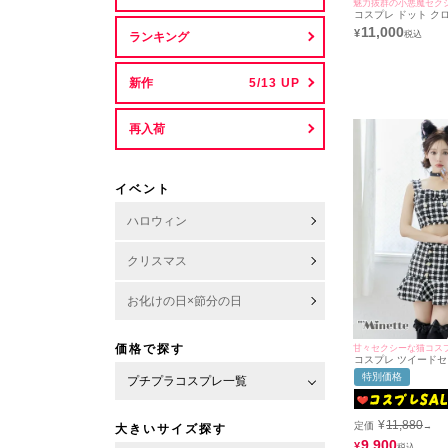
魅力抜群の小悪魔セク
コスプレ ドット ク
ニマル シアーレース
11,000
¥
ランキング
ー 黒猫[ワンピース
チューシャ+レースグロ
新作
再入荷
イベント
ハロウィン
クリスマス
お化けの日×節分の日
価格で探す
甘々セクシーな猫コス
コスプレ ツイード
そ出し千鳥柄フレア
特別価格
プチプラコスプレ一覧
ー猫アニマル [4点セ
ス/スカート/カチュ
ー)(S～L)
¥
11,880
定価
→
大きいサイズ探す
9,900
¥