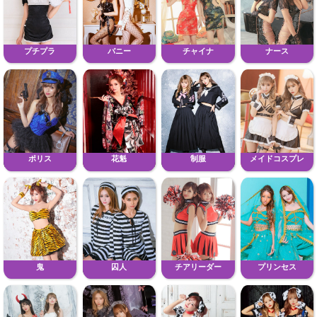
プチプラ
バニー
チャイナ
ナース
ポリス
花魁
制服
メイドコスプレ
鬼
囚人
チアリーダー
プリンセス