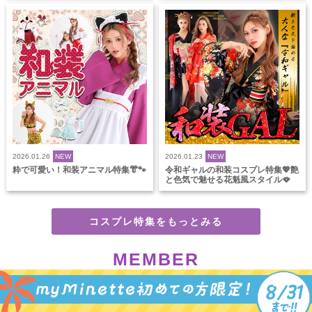
2026.01.26
NEW
2026.01.23
NEW
粋で可愛い！和装アニマル特集👘🐾
令和ギャルの和装コスプレ特集💖艶
と色気で魅せる花魁風スタイル🪭
コスプレ特集をもっとみる
MEMBER