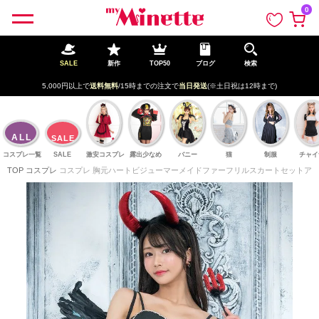
ペー
0
ジト
ップ
へ
SALE
新作
TOP50
ブログ
検索
5,000円以上で
送料無料
/15時までの注文で
当日発送
(※土日祝は12時まで)
ALL
SALE
コスプレ一覧
SALE
激安コスプレ
露出少なめ
バニー
猫
制服
チャイ
TOP
コスプレ
コスプレ 胸元ハートビジューマーメイドファーフリルスカートセットアップセ