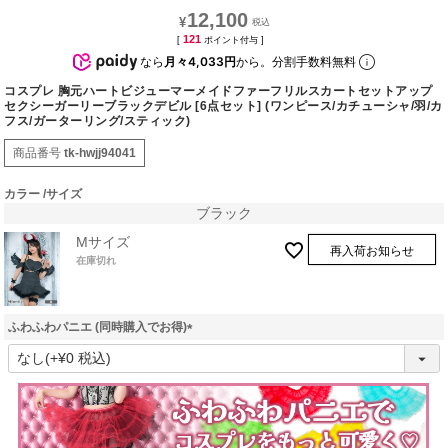
12,100
¥
121
[
ポイント付与 ]
なら
月々4,033円
から。分割手数料無料
コスプレ 胸元ハートビジューマーメイドファーフリルスカートセットアップ
セクシーガーリーブラックデビル [6点セット] (ワンピース/カチューシャ/羽/カ
フス/ガーターリング/スティック)
商品番号
tk-hwjj94041
カラー
サイズ
ブラック
Mサイズ
再入荷お知らせ
在庫切れ
ふわふわパニエ (同時購入でお得)
(
必
須
)