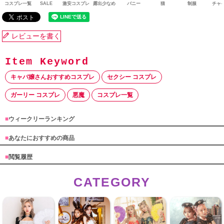
コスプレ一覧
SALE
激安コスプレ
露出少なめ
バニー
猫
制服
チャ
レビューを書く
キャバ嬢さんおすすめコスプレ
セクシー コスプレ
ガーリー コスプレ
悪魔
コスプレ一覧
■
ウィークリーランキング
■
あなたにおすすめの商品
■
閲覧履歴
CATEGORY