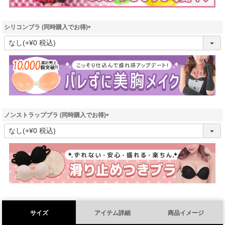
シリコンブラ (同時購入でお得)
(
必
須
)
ノンストラップブラ (同時購入でお得)
(
必
須
)
サイズ
アイテム詳細
商品イメージ