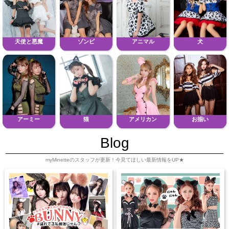
天使と悪魔
ゾンビ
アニマル
犬
アーミー
猫
アメリカン
お揃い
Blog
myMinetteのスタッフが更新！今見てほしい最新情報をUP★