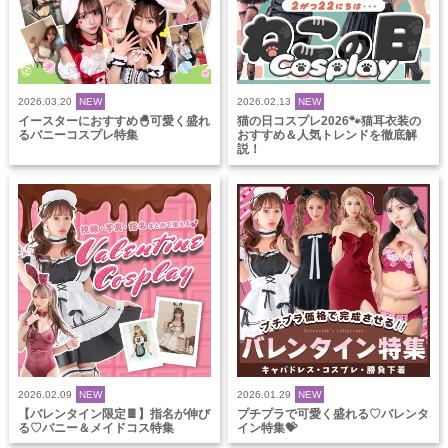
2026.03.20
NEW
2026.02.13
NEW
イースターにおすすめ🐣可愛く盛れ
猫の日コスプレ2026🐾猫耳衣装の
るバニーコスプレ特集
おすすめ＆人気トレンドを徹底解
説！
2026.02.09
NEW
2026.01.29
NEW
【バレンタイン限定🍫】指名が伸び
プチプラで可愛く盛れる♡バレンタ
る♡バニー＆メイドコス特集
イン特集💝