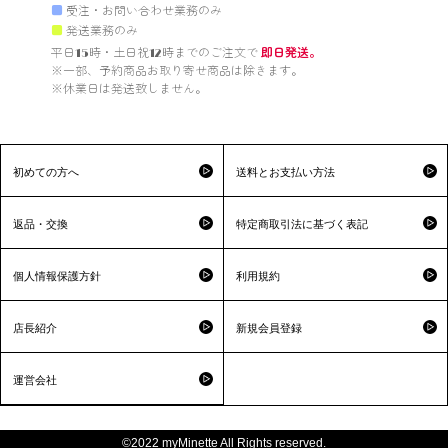
■
受注・お問い合わせ業務のみ
■
発送業務のみ
平日15時・土日祝12時までのご注文で 
即日発送。
※一部、予約商品お取り寄せ商品は除きます。

※休業日は発送致しません。

初めての方へ
送料とお支払い方法
返品・交換
特定商取引法に基づく表記
個人情報保護方針
利用規約
店長紹介
新規会員登録
運営会社
©2022 myMinette All Rights reserved.