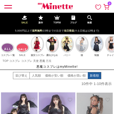
ペー
0
ジト
ップ
へ
SALE
新作
TOP50
ブログ
検索
5,000円以上で
送料無料
/15時までの注文で
当日発送
(※土日祝は12時まで)
ALL
SALE
コスプレ一覧
SALE
激安コスプレ
露出少なめ
バニー
猫
制服
チャイ
TOP
コスプレ
コスプレ 天使 悪魔
悪魔
悪魔コスプレはmyMinette!
並び替え
人気順
価格が安い順
価格が高い順
新着順
10
件中
1
-
10
件表示