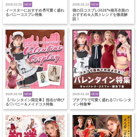
2026.03.20
NEW
2026.02.13
NEW
イースターにおすすめ🐣可愛く盛れ
猫の日コスプレ2026🐾猫耳衣装の
るバニーコスプレ特集
おすすめ＆人気トレンドを徹底解
説！
2026.02.09
NEW
2026.01.29
NEW
【バレンタイン限定🍫】指名が伸び
プチプラで可愛く盛れる♡バレンタ
る♡バニー＆メイドコス特集
イン特集💝