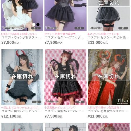
在庫切れ
お揃いでSNS映え間違いなし♪
セクシー悪魔で魅力爆発❤︎
あざとい小悪魔デザイン★
コスプレ ウィング付きフレア
コスプレ セクシーブラックフ
コスプレ セクシー デビル 悪魔
スカートペアベアトップガーリ
レアスカート羽付きデビル [4
レース 7点セット (ワンピース/
7,900
7,900
11,000
¥
¥
¥
ー悪魔&天使(S~L)
点セット] (ワンピース/羽/ガー
チョーカー/ハーネス/カチュー
ターリング/グローブ)(S～L)
シャ/付け袖/ガーターリング2
個/ニーハイソックス)
在庫切れ
在庫切れ
在庫切れ
一度はしてみたいデビルコスプレ★
小悪魔風デビルコスプレ♡
大胆な背中見せで色気爆発！！
コスプレ 胸元ハートビジュー
コスプレ 体型カバーフレアス
コスプレ 悪魔個性ベロアロン
マーメイドファーフリルスカー
カートレースシアーガーリーブ
グ丈セクシーペアホラー [2点
12,100
7,900
11,880
¥
¥
¥
トセットアップセクシーガーリ
ラックデビル [3点セット] (ワン
セット] (ドレス/ツノ)(S～L)
ーブラックデビル [6点セット]
ピース/カチューシャ/羽根)
(ワンピース/カチューシャ/羽/
カフス/ガーターリング/スティ
ック)