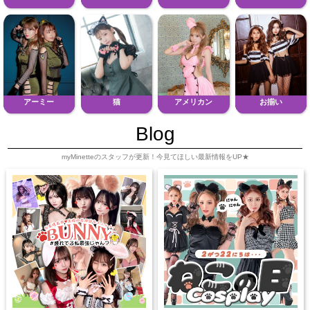
アーミー
猫
アメリカン
お揃い
Blog
myMinetteのスタッフが更新！今見てほしい最新情報をUP★