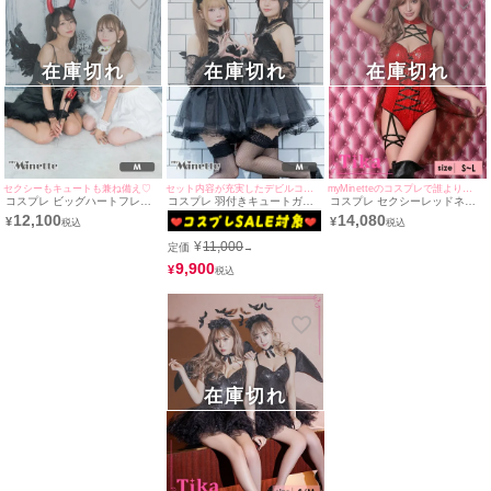
在庫切れ
在庫切れ
在庫切れ
セクシーもキュートも兼ね備え♡
セット内容が充実したデビルコスプレ!
myMinetteのコスプレで誰よりも可愛く♪
コスプレ ビッグハートフレア
コスプレ 羽付きキュートガー
コスプレ セクシーレッドネタ
ファースカートペアセクシーガ
リーブラックデビル [7点セッ
デビル インポートハロウィン
12,100
14,080
¥
¥
ーリーエンジェル&デビル
ト] (ワンピース/チョーカー/ハ
コスプレ3点セット [ボディス
ーネス/カチューシャ/付け袖/ガ
ーツ+カチューシャ+しっぽ](S
¥
11,000
定価
→
ーターリング2個/ニーハイソッ
～L)
クス)
9,900
¥
在庫切れ