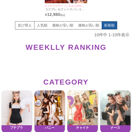
キラキラデザインと大きな羽付きコスプレで映える♪
コスプレ セクシースパンコー
ル付きツインフレアスカートバ
12,980
¥
ットデビル [5点セット] (レオタ
ード/パニエ/カチューシャ/チョ
ーカー/羽)
並び替え
人気順
価格が安い順
価格が高い順
新着順
10
件中
1
-
10
件表示
WEEKLLY RANKING
CATEGORY
プチプラ
バニー
チャイナ
ナース