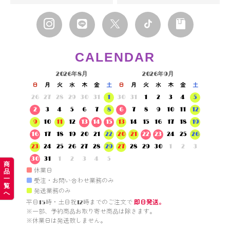
CALENDAR
2026年8月
2026年9月
日
月
火
水
木
金
土
日
月
火
水
木
金
土
26
27
28
29
30
31
1
30
31
1
2
3
4
5
2
3
4
5
6
7
8
6
7
8
9
10
11
12
9
10
11
12
13
14
15
13
14
15
16
17
18
19
16
17
18
19
20
21
22
20
21
22
23
24
25
26
23
24
25
26
27
28
29
27
28
29
30
1
2
3
30
31
1
2
3
4
5
商
■
休業日
品
一
■
受注・お問い合わせ業務のみ
覧
■
発送業務のみ
へ
平日15時・土日祝12時までのご注文で 
即日発送。
※一部、予約商品お取り寄せ商品は除きます。

※休業日は発送致しません。
