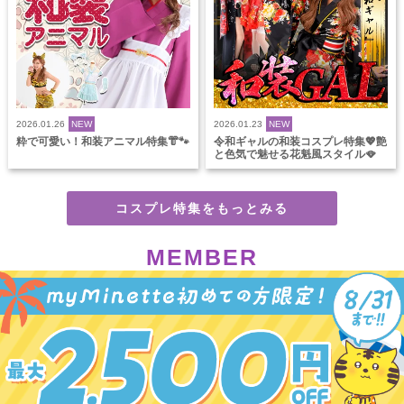
2026.01.26
NEW
2026.01.23
NEW
粋で可愛い！和装アニマル特集👘🐾
令和ギャルの和装コスプレ特集💖艶
と色気で魅せる花魁風スタイル🪭
コスプレ特集をもっとみる
MEMBER