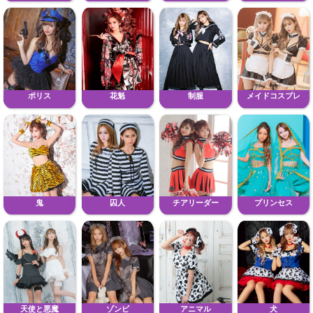
ポリス
花魁
制服
メイドコスプレ
鬼
囚人
チアリーダー
プリンセス
天使と悪魔
ゾンビ
アニマル
犬