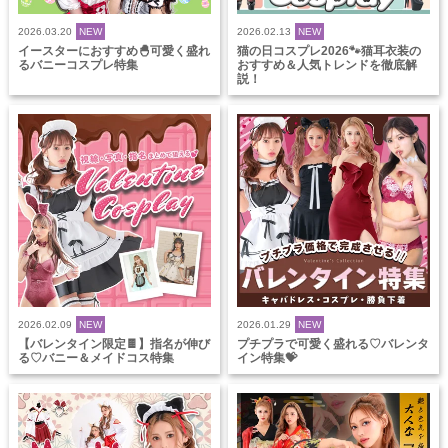
2026.03.20
NEW
2026.02.13
NEW
イースターにおすすめ🐣可愛く盛れ
猫の日コスプレ2026🐾猫耳衣装の
るバニーコスプレ特集
おすすめ＆人気トレンドを徹底解
説！
2026.02.09
NEW
2026.01.29
NEW
【バレンタイン限定🍫】指名が伸び
プチプラで可愛く盛れる♡バレンタ
る♡バニー＆メイドコス特集
イン特集💝