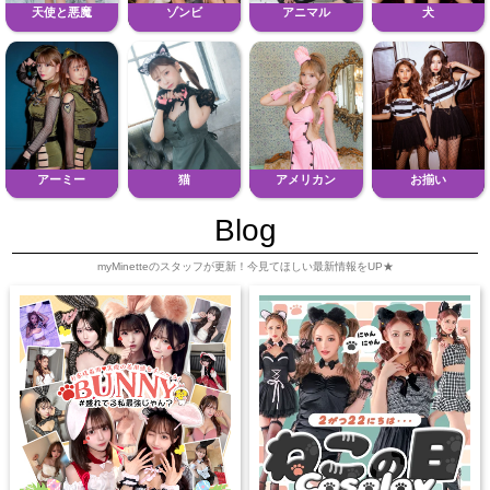
天使と悪魔
ゾンビ
アニマル
犬
アーミー
猫
アメリカン
お揃い
Blog
myMinetteのスタッフが更新！今見てほしい最新情報をUP★