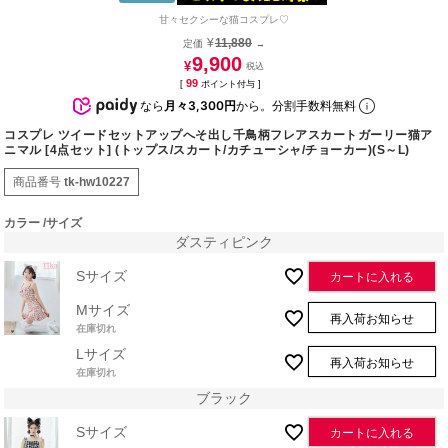
甘々セクシーな猫コスプレ♡
¥
11,880
定価
→
9,900
¥
99
[
ポイント付与 ]
なら
月々3,300円
から。分割手数料無料
コスプレ ツイードセットアップへそ出し千鳥柄フレアスカートガーリー猫ア
ニマル [4点セット] (トップス/スカート/カチューシャ/チョーカー)(S～L)
商品番号
tk-hw10227
カラー
サイズ
ダスティピンク
Sサイズ
カートに入れる
Mサイズ
再入荷お知らせ
在庫切れ
Lサイズ
再入荷お知らせ
在庫切れ
ブラック
Sサイズ
カートに入れる