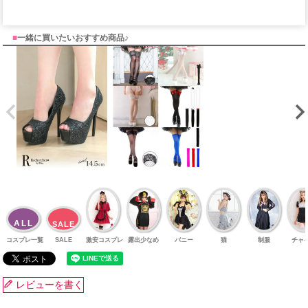
■
一緒に買いたいおすすめ商品♪
ALL
SALE
コスプレ一覧
SALE
激安コスプレ
露出少なめ
バニー
猫
制服
チャ
レビューを書く