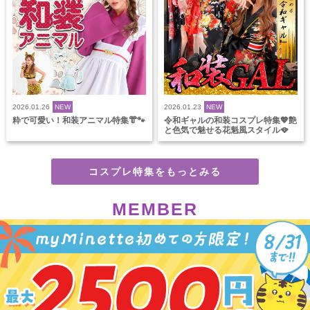
2026.01.26
NEW
2026.01.23
NEW
粋で可愛い！和装アニマル特集👘🐾
令和ギャルの和装コスプレ特集💖艶
と色気で魅せる花魁風スタイル🪭
コスプレ特集をもっとみる
MEMBER