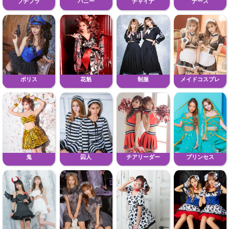
プチプラ
バニー
チャイナ
ナース
ポリス
花魁
制服
メイドコスプレ
鬼
囚人
チアリーダー
プリンセス