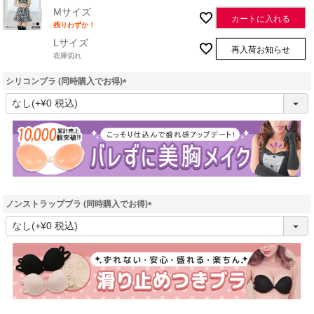
Mサイズ
カートに入れる
残りわずか！
Lサイズ
再入荷お知らせ
在庫切れ
シリコンブラ (同時購入でお得)
(
必
須
)
ノンストラップブラ (同時購入でお得)
(
必
須
)