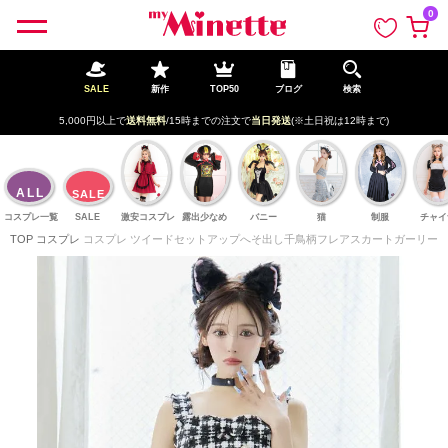
ペー
0
ジト
ップ
へ
SALE
新作
TOP50
ブログ
検索
5,000円以上で
送料無料
/15時までの注文で
当日発送
(※土日祝は12時まで)
ALL
SALE
コスプレ一覧
SALE
激安コスプレ
露出少なめ
バニー
猫
制服
チャイ
TOP
コスプレ
コスプレ ツイードセットアップへそ出し千鳥柄フレアスカートガーリー猫アニマル