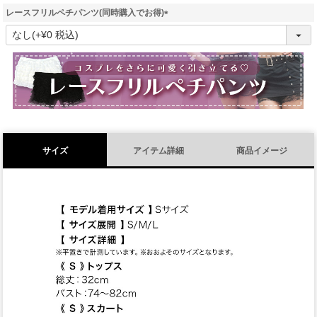
レースフリルペチパンツ(同時購入でお得)
(
必
須
)
サイズ
アイテム詳細
商品イメージ