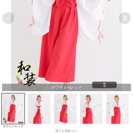
ホワイト×レッド
ホワイト×レッド
誰でも本格コス♪