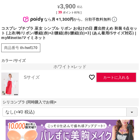
3,900
¥
39
[
ポイント付与 ]
なら
月々1,300円
から。分割手数料無料
コスプレ プチプラ 巫女 シンプル リボン お化けの日 露出控えめ 和装 6点セッ
ト [上衣/袴/リボン/襟紐(赤)×2/腰紐(赤)/腰紐(白)×3] (あん着用/Sサイズ対応) |
myMinette/マイミネット
商品番号
th-hwf170
カラー
サイズ
ホワイト×レッド
Sサイズ
カートに入れる
シリコンブラ (同時購入でお得)
(
必
須
)