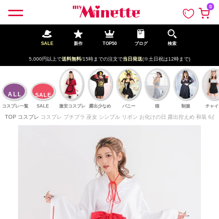
ペー
0
ジト
ップ
へ
SALE
新作
TOP50
ブログ
検索
5,000円以上で
送料無料
/15時までの注文で
当日発送
(※土日祝は12時まで)
ALL
SALE
コスプレ一覧
SALE
激安コスプレ
露出少なめ
バニー
猫
制服
チャイ
TOP
コスプレ
コスプレ プチプラ 巫女 シンプル リボン お化けの日 露出控えめ 和装 6点セット [