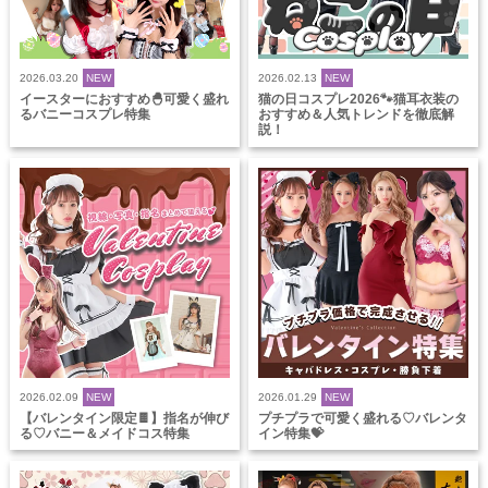
2026.03.20
NEW
2026.02.13
NEW
イースターにおすすめ🐣可愛く盛れ
猫の日コスプレ2026🐾猫耳衣装の
るバニーコスプレ特集
おすすめ＆人気トレンドを徹底解
説！
2026.02.09
NEW
2026.01.29
NEW
【バレンタイン限定🍫】指名が伸び
プチプラで可愛く盛れる♡バレンタ
る♡バニー＆メイドコス特集
イン特集💝