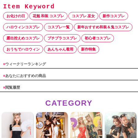
お化けの日
花魁 和装 コスプレ
コスプレ 巫女
新作コスプレ
ハロウィンコスプレ
コスプレ一覧
新年おすすめ和装＆鬼コスプレ
露出控えめコスプレ
プチプラコスプレ
初心者コスプレ
おうちでハロウィン
あんちゃん着用
新作特集
■
ウィークリーランキング
■
あなたにおすすめの商品
■
閲覧履歴
CATEGORY