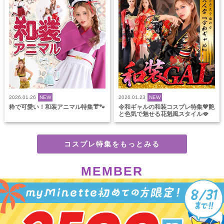
2026.01.26
NEW
2026.01.23
NEW
粋で可愛い！和装アニマル特集👘🐾
令和ギャルの和装コスプレ特集💖艶
と色気で魅せる花魁風スタイル🪭
コスプレ特集をもっとみる
MEMBER