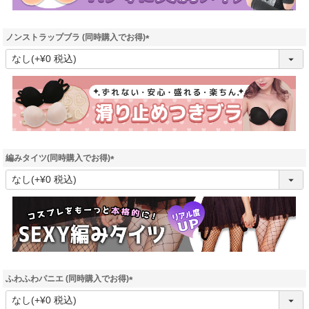
ノンストラップブラ (同時購入でお得)
(
必
須
)
編みタイツ(同時購入でお得)
(
必
須
)
ふわふわパニエ (同時購入でお得)
(
必