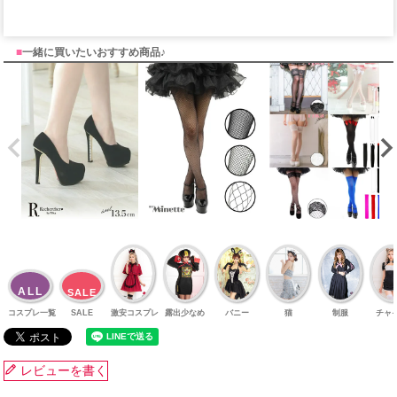
■
一緒に買いたいおすすめ商品♪
ALL
SALE
コスプレ一覧
SALE
激安コスプレ
露出少なめ
バニー
猫
制服
チャ
レビューを書く