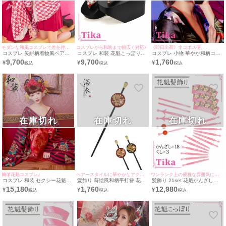
モダンな和風コスプレで差を付けよう♪
コスプレから和装まで幅広く対応♪
《即日出荷》ネコポス便。
コスプレ 矢絣柄着物風ペアガ
コスプレ 和装 花魁こっぽり下
コスプレ 小物 華やか和柄コス
ーリーハイカラガール [2点セ
駄
プレマスク
9,700
9,700
1,760
¥
¥
¥
ット] (上着/袴風スカート)
在庫切れ
在庫切れ
在庫切れ
簡単花魁コスプレ♪
ヘアースタイルに華やかなアクセントを♪
ワンランク上の優雅な雰囲気になるコスプレ♪
コスプレ 和装 セクシー花魁コ
髪飾り 蒔絵風和柄平打簪 花魁
髪飾り 21set 花魁かんざしセ
スプレ1点セット [着物ドレス]
かんざし 和装 ヘアアクセサリ
ット 和装 ヘアアクセサリー 成
15,180
1,760
12,980
¥
¥
¥
ー 成人式 浴衣
人式 浴衣