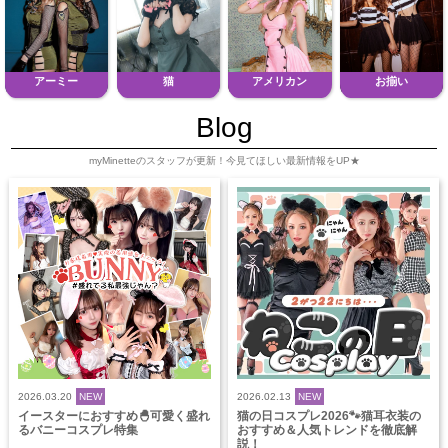
アーミー
猫
アメリカン
お揃い
Blog
myMinetteのスタッフが更新！今見てほしい最新情報をUP★
2026.03.20
NEW
2026.02.13
NEW
イースターにおすすめ🐣可愛く盛れ
猫の日コスプレ2026🐾猫耳衣装の
るバニーコスプレ特集
おすすめ＆人気トレンドを徹底解
説！