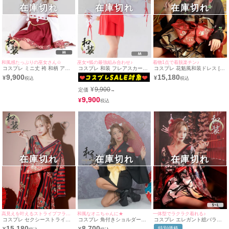
在庫切れ
在庫切れ
在庫切れ
和風感たっぷりの巫女さん☆
巫女×狐の最強組み合わせ♪
着物1点で着脱楽チン♪
コスプレ ミニ丈 袴 和柄 アニ
コスプレ 和装 フレアスカート
コスプレ 花魁風和装ドレス [1
マル ガーリー 和装 辰 巫女 [3
アニマル 巫女 狐 リボン 体型
点セット] (着物)
9,900
15,180
¥
¥
点セット] (トップス/スカート/
カバー [4点セット] (トップス/
カチューシャ)
スカート/カチューシャ/しっぽ
¥
9,900
定価
→
ブローチ)
9,900
¥
在庫切れ
在庫切れ
在庫切れ
高見えを叶えるストライプフラワー☆
和風なオニちゃんに★
一体型でラクラク着れる♪
コスプレ セクシーストライプ
コスプレ 角付きショルダーカ
コスプレ エレガント総バラ柄
フラワー花魁コスプレ1点セッ
ットミニ丈着物セクシー鬼アニ
レッド帯付きセクシー和装ドレ
15,180
8,700
特別価格