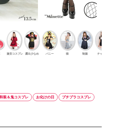
E
E
激安コスプレ
露出少なめ
バニー
猫
制服
チャイナ
ポリス
和装＆鬼コスプレ
お化けの日
プチプラコスプレ