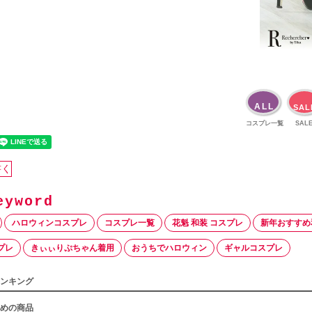
ALL
SAL
コスプレ一覧
SAL
書く
ハロウィンコスプレ
コスプレ一覧
花魁 和装 コスプレ
新年おすすめ
プレ
きぃぃりぷちゃん着用
おうちでハロウィン
ギャルコスプレ
ンキング
めの商品