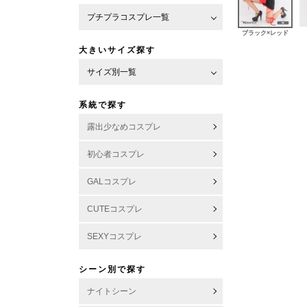
プチプラコスプレ一覧
ブラック×レッド
大きいサイズ探す
サイズ別一覧
系統で探す
露出少なめコスプレ
初心者コスプレ
GALコスプレ
CUTEコスプレ
SEXYコスプレ
シーン別で探す
ナイトシーン