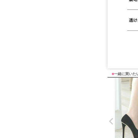
■
一緒に買いた