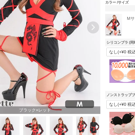
カラー
サイズ
Mサ
シリコンブラ (同
ノンストラップブ
ブラック×レッド