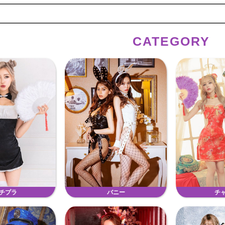
CATEGORY
チプラ
バニー
チ