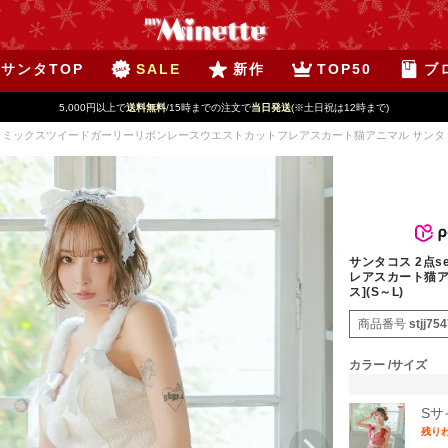
サンタTOP
SALE
新作
TOP50
ブ
5,000円以上で
送料無料
/15時までの注文で
当日発送
(※土日祝は12時まで)
et ミックスツイードガーリーリボンレースウエストカットフレアスカート猫アニマル サンタ コ
サンタコス 2点
レアスカート猫ア
ス](S～L)
商品番号
stjj75
カラー
サイズ
Sサ
残り