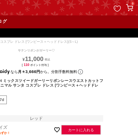
ペー
0
ジト
ップ
ログ
へ
スプレ ドレス [ワンピース＋ヘッドドレス](S～L)
サテンリボンがガーリー♡
11,000
¥
110
[
ポイント付与 ]
なら
月々3,666円
から。分割手数料無料
set ミックスツイードガーリーリボンレースウエストカットフ
ニマル サンタ コスプレ ドレス [ワンピース＋ヘッドドレ
47d
レッド
イズ
カートに入れる
わずか！