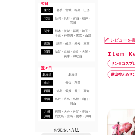
翌日
東北
岩手・宮城・福島・山形
北陸
新潟・長野・富山・福井・
石川
関東
栃木・茨城・群馬・埼玉・
千葉・神奈川・東京・山梨
レビューを
東海
静岡・岐阜・愛知・三重
関西
滋賀・京都・奈良・大阪・
兵庫・和歌山
サンタコスプ
翌々日
露出控えめサ
北海道
北海道
東北
青森・秋田
四国
徳島・愛媛・香川・高知
中国
鳥取・広島・島根・山口・
岡山
九州
福岡・大分・佐賀・長崎・
沖縄
鹿児島・宮崎・熊本・沖縄
お支払い方法