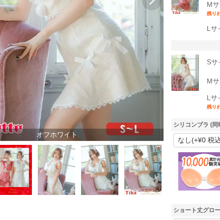
Mサ
残り
Lサ
Sサ
Mサ
Lサ
残り
シリコンブラ (同
オフホワイト
ショート丈グロー