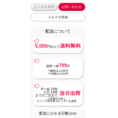
よくある質問
お問い合わせ
メルマガ登録
配送について
5,000
送料無料
円以上で
799
送料一律
円
※離島は1,099円
※沖縄は2,000円
月〜金 15時
当日出荷
土日 12時
までのご注文で
※休業日を除く。
サイト下部営業カレンダーを参照。
配送にかかる日数
(目安)