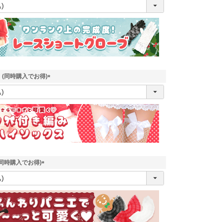
(
必
須
)
 (同時購入でお得)
(
必
須
)
同時購入でお得)
(
必
須
)