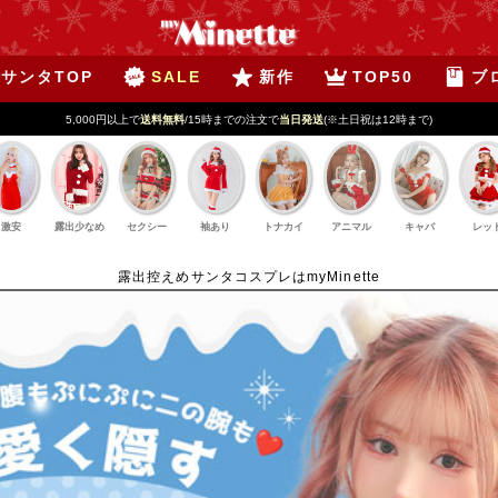
サンタTOP
SALE
新作
TOP50
ブ
激安
露出少なめ
セクシー
袖あり
トナカイ
アニマル
キャバ
レッ
露出控えめサンタコスプレはmyMinette