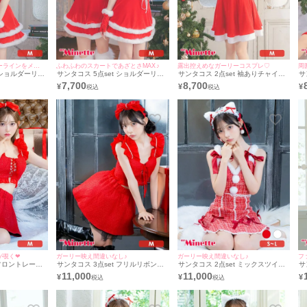
メリハリのあるボディーラインをメイク☆
ふわふわのスカートであざとさMAX♪
露出控えめなガーリーコスプレ♡
周
t ショルダーリボ
サンタコス 5点set ショルダーリボ
サンタコス 2点set 袖ありチャイナ
サ
ップセットアッ
ンレースアップセットアップ二段フ
デザインベロアフレアスカートガー
デ
7,700
8,700
¥
¥
¥
トドレスガーリ
レアスカートドレスガーリー猫アニ
リーサンタ コスプレ [ワンピース＋
リ
コスプレ [チョ
マルサンタ コスプレ [チョーカー＋
ポンポン]
ポ
スカート＋カチ
トップス＋スカート＋カチューシャ
＋グローブ]
覗く❤︎
ガーリー映え間違いなし♪
ガーリー映え間違いなし♪
フ
 フロントレース
サンタコス 3点set フリルリボンビ
サンタコス 2点set ミックスツイー
サ
ビジューツイー
ジューフロントレースアップツイー
ドウエストカットサテンリボンフレ
ッ
11,000
11,000
¥
¥
¥
トセットアップ
ドラメフレアスカートセットアップ
アスカートガーリー猫アニマルサン
ア
レ [トップス
ドレスサンタ コスプレ [トップス
タ コスプレ ドレス [ワンピース＋ヘ
ン
シャ]
+スカート+カチューシャ]
ッドドレス](S～L)
ヘ