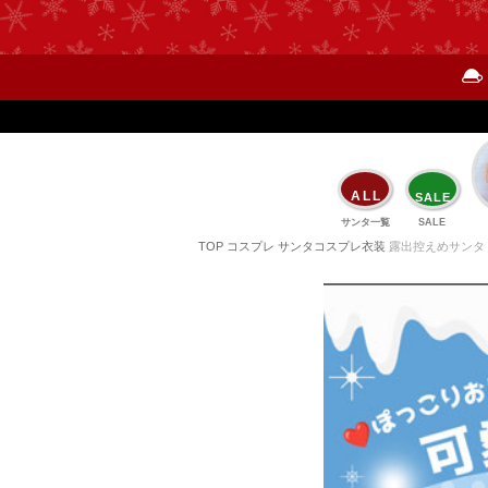
15時までの注文で
当日発送
(※土日祝は12時まで)
ALL
SALE
サンタ一覧
SALE
TOP
コスプレ
サンタコスプレ衣装
露出控えめサンタ