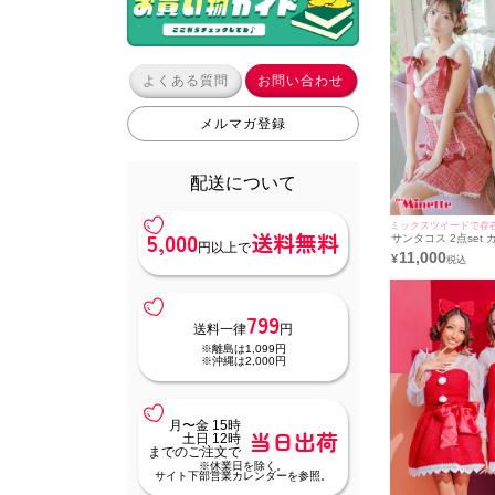
よくある質問
お問い合わせ
メルマガ登録
配送について
ミックスツイードで存
5,000
送料無料
サンタコス 2点set
円以上で
ツイードミックスレ
11,000
¥
ットフレアスカート
サンタ コスプレ ドレ
＋ヘッドドレス](S～
799
送料一律
円
※離島は1,099円
※沖縄は2,000円
月〜金 15時
当日出荷
土日 12時
までのご注文で
※休業日を除く。
サイト下部営業カレンダーを参照。