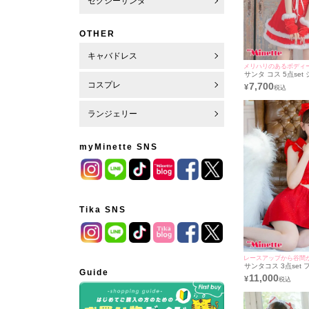
セクシーサンタ
OTHER
キャバドレス
サンタ コス 5点se
ンフロントレースア
コスプレ
7,700
¥
プ二段フレアスカー
ー猫アニマルサンタ 
ーカー＋トップス＋
ューシャ＋グローブ]
ランジェリー
myMinette SNS
Tika SNS
レースアップから谷間が
サンタコス 3点set
Guide
アップフリルリボン
11,000
¥
ドラメフレアスカー
ドレスサンタ コスプ
+スカート+カチュー