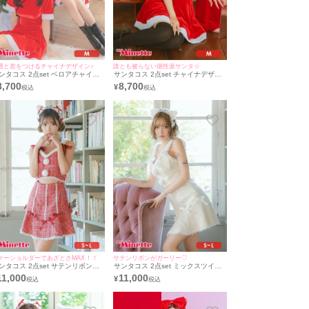
囲と差をつけるチャイナデザイン♪
誰とも被らない個性派サンタ☆
ンタコス 2点set ベロアチャイナ
サンタコス 2点set チャイナデザイ
ザイン袖ありフレアスカートガー
ンベロアフレアスカートガーリーサ
8,700
8,700
¥
ーサンタ コスプレ [ワンピース＋
ンタ コスプレ [ワンピース＋ポンポ
ンポン]
ン]
ァーショルダーであざとさMAX！！
サテンリボンがガーリー♡
ンタコス 2点set サテンリボンミ
サンタコス 2点set ミックスツイー
クスツイードウエストカットフレ
ドガーリーリボンレースウエストカ
11,000
11,000
¥
スカートガーリー猫アニマル サ
ットフレアスカート猫アニマル サ
タ コスプレ ドレス [ワンピース＋
ンタ コスプレ ドレス [ワンピース＋
ッドドレス](S～L)
ヘッドドレス](S～L)