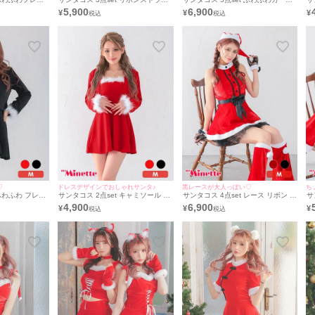
テン リボン付き
プ オフショル プチプラ サンタ コス
ーチェック サンタ コスプレ [ワンピ
わ
5,900
6,900
¥
¥
¥
プレ [ワンピース+帽子+レッグウォ
ース+サンタ帽子+つけ襟+アームア
ス
ード付きケープ
ーマー]
クセ+ベルト](Mサイズ)
ス＋透明ストラ
♡
ドレスデザインでおしゃれサンタ♪
黒レースが大人っぽい♡
ち
 ふわふわ フレア
サンタコス 2点set キャミソール ふ
サンタコス 4点set レース リボン ノ
サ
 [ワンピ
わふわ フレア サンタドレス [ワンピ
ースリーブ スカート Aライン プチ
プ
4,900
6,900
¥
¥
¥
イズ）
ース+ボレロ]（Mサイズ）
プラ サンタ コスプレ [ワンピース
プ
+帽子+手袋+レッグウォーマー](Mサ
ー
イズ)