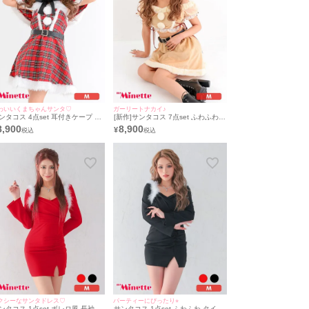
わいいくまちゃんサンタ♡
ガーリートナカイ♪
ンタコス 4点set 耳付きケープ タ
[新作]サンタコス 7点set ふわふわ
タンチェック ふわふわ ベアー フ
トナカイ オフショル フレア セット
8,900
8,900
¥
ア アニマル サンタ コスプレ [フ
アップ コスプレ [カチューシャ+付
ド付きケープ＋ワンピース+ベル
け襟＋トップス＋透明ストラップ＋
＋透明ストラップ]
スカート＋ベルト＋ガーターリン
グ]
クシーなサンタドレス♡
パーティーにぴったり⭐︎
ンタコス 1点set ボレロ風 長袖 ふ
サンタコス 1点set ふわふわ タイト