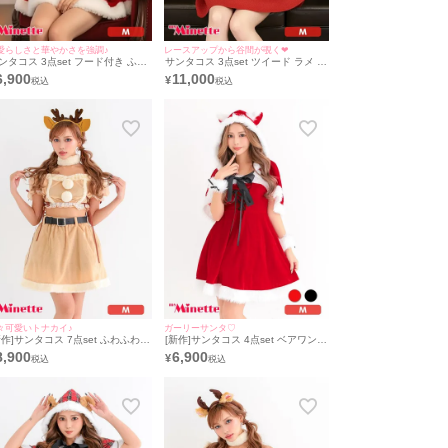
愛らしさと華やかさを強調♪
レースアップから谷間が覗く❤︎
ンタコス 3点set フード付き ふわ
サンタコス 3点set ツイード ラメ フ
ポンチョ クリスタルビジュー
レアスカート フロントレースアッ
6,900
11,000
¥
ザイン サンタ コスプレ [ポンチョ
プ フリル リボンビジュー セットア
リボンタイ+ショートパンツ]
ップ ドレスサンタ コスプレ [トップ
ス+スカート+カチューシャ]
々可愛いトナカイ♪
ガーリーサンタ♡
新作]サンタコス 7点set ふわふわ
[新作]サンタコス 4点set ベアワンピ
ナカイ オフショル フレア セット
ース 猫耳付きケープ レースアップ
8,900
6,900
¥
ップ コスプレ [カチューシャ+付
猫 アニマル ふわふわ サンタ コスプ
襟＋トップス＋透明ストラップ＋
レ [フード付きケープ＋ワンピース
カート＋ベルト＋ガーターリン
＋カフス＋透明ストラップ]
]