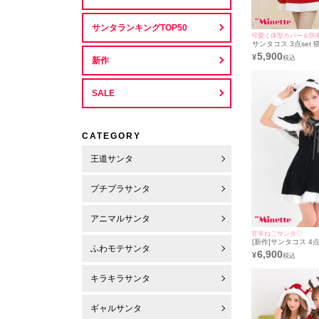
サンタランキングTOP50
可愛く体型カバー＆防
サンタコス 3点set
ワンピ プチプラ サ
5,900
¥
新作
[ワンピース+ねこみ
ストラップ]
SALE
CATEGORY
王道サンタ
プチプラサンタ
アニマルサンタ
甘辛ねこサンタ♡
[新作]サンタコス 4点
ふわモテサンタ
ープ レースアップ 
6,900
¥
猫 アニマル ふわふわ
レ [フード付きケー
＋カフス＋透明スト
キラキラサンタ
ギャルサンタ