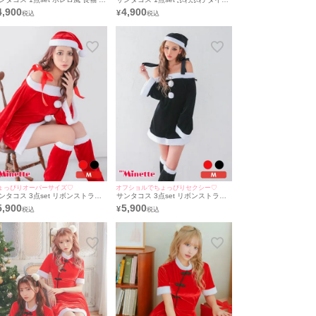
ふわ タイト スリット サンタドレ
ボレロ風 長袖 スリット サンタドレ
4,900
4,900
¥
 (Mサイズ)
ス (Mサイズ)
ょっぴりオーバーサイズ♡
オフショルでちょっぴりセクシー♡
ンタコス 3点set リボンストラッ
サンタコス 3点set リボンストラッ
 オフショル プチプラ サンタ コス
プオフショルプチプラ サンタ コス
5,900
5,900
¥
レ [ワンピース+帽子+レッグウォ
プレ [ワンピース+帽子+レッグウォ
マー]
ーマー]