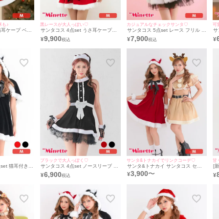
寒も♪
黒レースが大人っぽい♡
カジュアルなチェックサンタ♡
可
 猫耳ケープ ベア
サンタコス 4点set うさ耳ケープ&
サンタコス 5点set レース フリル タ
サ
ンタ コスプレ
ウエストリボン付き サンタ コスプ
ータンチェック柄 セパレート ふわ
ふわ
9,900
7,900
¥
¥
¥
みケープ+透明
レ [ワンピース+ケープ+リストバン
ふわ Aライン 猫アニマル サンタ コ
デ
ド+ウエストリボン]
スプレ [チョーカー＋トップス+スカ
+
ート＋ベルト＋サンタ帽子]
ブラックで大人っぽく♡
サンタ&トナカイでリンクコーデ♡
甘
set 猫耳付きケ
サンタコス 4点set ノースリーブ フ
サンタ&トナカイ サンタコス セッ
[
ベアワンピース
レアスカート レース リボン Aライ
トアップ ねこ耳ケープ フレア ふわ
ト
3,900
〜
6,900
¥
¥
¥
 サンタ コスプ
ン プチプラ サンタ コスプレ [ワン
ふわ トナカイ オフショル コスプレ
ア
プ＋ワンピース
ピース+帽子+手袋+レッグウォーマ
け
ラップ]
ー](Mサイズ)
ス
グ