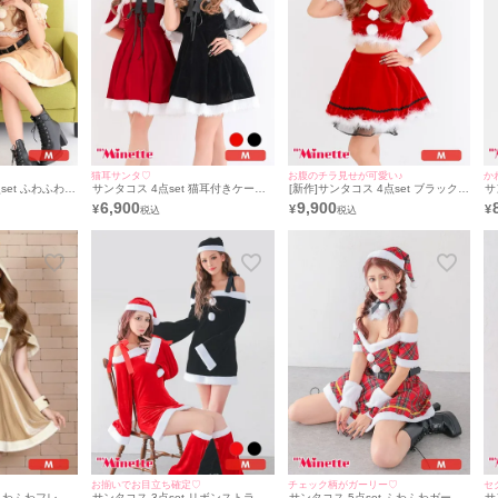
猫耳サンタ♡
お腹のチラ見せが可愛い♪
か
set ふわふわ
サンタコス 4点set 猫耳付きケープ
[新作]サンタコス 4点set ブラックレ
サ
 セットアップ
レースアップ ベアワンピース 猫 ア
ース セットアップ ふわふわ フレア
ー
6,900
9,900
¥
¥
¥
コスプレ [カチ
ニマル ふわふわ サンタ コスプレ
スカート サンタ コスプレ [トップス
レ
トップス＋透明
[フード付きケープ＋ワンピース＋
+スカート+帽子+リストバンド]
ー
ト＋ベルト＋ガ
カフス＋透明ストラップ]
ト
お揃いでお目立ち確定♡
チェック柄がガーリー♡
セ
 ふわふわフレア
サンタコス 3点set リボンストラッ
サンタコス 5点set ふわふわガーリ
サ