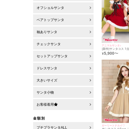
オフショルサンタ
ベアトップサンタ
袖ありサンタ
チェックサンタ
アニマルサンタ♪
[新作]サンタコス 7点
トナカイ オフショル
5,900
〜
¥
ねこ耳ケープ フレア 
セットアップサンタ
ューシャ+付け襟＋
ストラップ＋スカー
ーターリング]
ドレスサンタ
大きいサイズ
サンタ小物
お客様着用
金額別
ガーリートナカイ♡
プチプラサンタALL
サンタコス 4点set