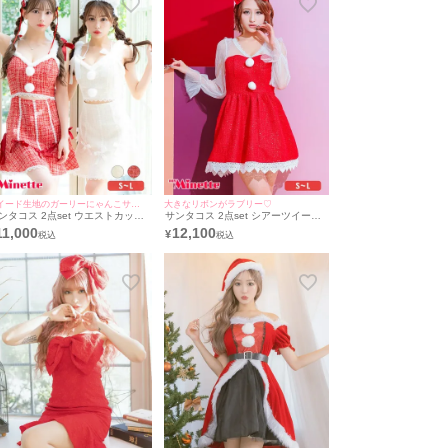
ツイード生地のガーリーにゃんこサンタ♡
大きなリボンがラブリー♡
ンタコス 2点set ウエストカット
サンタコス 2点set シアーツイード
イードリボンフレアスカートガー
パフスリーブ袖ありレーススパンコ
11,000
12,100
¥
ーペア猫アニマル サンタ コスプ
ールフレアスカートガーリー王道
 [ワンピース＋ヘッドドレス](S～
サンタ コスプレ [ワンピース＋カチ
ューシャ](S～L)