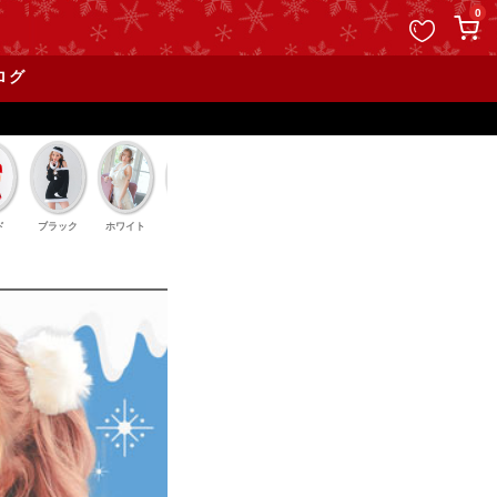
ペー
0
ジト
ップ
ログ
へ
新規登
ド
ブラック
ホワイト
ピンク
サンタ小物
ランジェリー