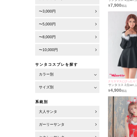
ミニ丈 ポンポン サ
7,900
¥
フードケープ トナカイアニマル サ
ンタ コスプレ [フ
〜3,000円
+ワンピース＋カフ
ップ]
〜5,000円
〜8,000円
〜10,000円
サンタコスプレを探す
カラー別
クリスマスにぴったり
サンタコス 2点set
サイズ別
キャミソール サンタドレス
4,900
¥
ース+ボレロ]（Mサ
系統別
大人サンタ
ガーリーサンタ