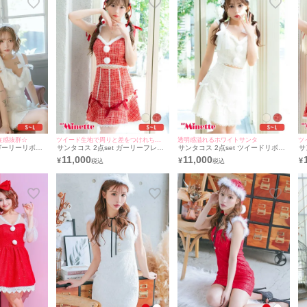
在感抜群☆
ツイード生地で周りと差をつけれちゃう！
透明感溢れるホワイトサンタ
 ガーリーリボン
サンタコス 2点set ガーリーフレア
サンタコス 2点set ツイードリボン
サ
ースウエストカ
スカートリボンツイードレースウエ
デザインウエストカットガーリーフ
ツ
11,000
11,000
¥
¥
¥
ペア猫アニマル
ストカット猫アニマル サンタ コス
レアスカート猫アニマル サンタ コ
リ
ス [ワンピース
プレ [ワンピース＋ヘッドドレス](S
スプレ[ワンピース＋ヘッドドレス]
レ
L)
～L)
(S～L)
L)