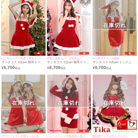
ト＋ベルト＋サンタ帽子]
ーハイ]
ハイ]
在庫切れ
ねこ耳ケープで可愛く体型カバー♪
可愛く体型カバー＆防寒も♪
ネコ耳付きサンタ帽♥
サンタコス 3点set 猫耳ケープ
サンタコス 3点set 猫耳ケープ
サンタコス 4点set トッドふわ
付きプチプラ サンタ コスプレ
付きベアワンピプチプラ サン
ふわシアーフリルベロアタイト
6,700
6,700
8,700
¥
¥
¥
[ワンピース+ねこみみケープ
タ コスプレ [ワンピース+ねこ
ミニ丈ポンポン付き猫 サンタ
+透明ストラップ]
みみケープ+透明ストラップ]
コスプレ [チョーカー＋ワンピ
ース+サンタ帽子＋手袋]
在庫切れ
在庫切れ
在庫切れ
ガーリーなサンタ猫ちゃんに♥
ショートパンツで格好良く着こなす♪
個性派アニマルサンタコス♪