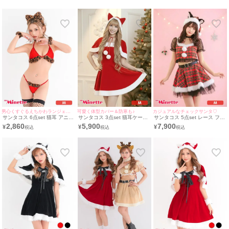
男心くすぐるえちかわランジェリー風猫耳サンタ♪
可愛く体型カバー＆防寒も♪
カジュアルなチェックサンタ♡
サンタコス 6点set 猫耳 アニマ
サンタコス 3点set 猫耳ケープ
サンタコス 5点set レース フリ
ル カチューシャ レオパード 豹
ベアワンピ プチプラ サンタ コ
ル タータンチェック柄 セパレ
2,860
5,900
7,900
¥
¥
¥
柄 ランジェリー風 サンタ コス
スプレ [ワンピース+ねこみみ
ート ふわふわ Aライン 猫アニ
プレ[ブラ+パンツ+チョーカー
ケープ+透明ストラップ]
マル サンタ コスプレ [チョー
+カフス+帽子+カチューシャ]
カー＋トップス+スカート＋ベ
ルト＋サンタ帽子]