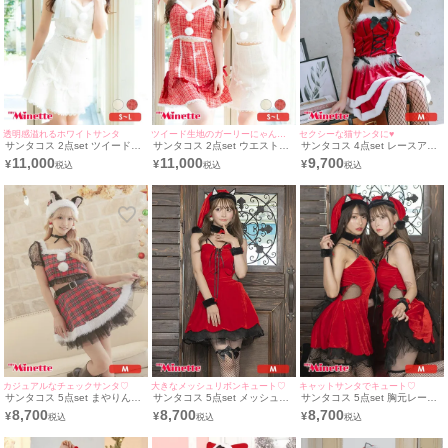
透明感溢れるホワイトサンタ
ツイード生地のガーリーにゃんこサンタ♡
セクシーな猫サンタに♥
サンタコス 2点set ツイードリ
サンタコス 2点set ウエストカ
サンタコス 4点set レースアッ
ボンデザインウエストカットガ
ットツイードリボンフレアスカ
プベアビスチェ&2段フリルス
11,000
11,000
9,700
¥
¥
¥
ーリーフレアスカート猫アニマ
ートガーリーペア猫アニマル
カートセットアップ猫アニマル
ル サンタ コスプレ[ワンピース
サンタ コスプレ [ワンピース＋
サンタ コスプレ [チョーカー＋
＋ヘッドドレス](S～L)
ヘッドドレス](S～L)
トップス＋スカート＋カチュー
シャ]
カジュアルなチェックサンタ♡
大きなメッシュリボンキュート♡
キャットサンタでキュート♡
サンタコス 5点set まやりん着
サンタコス 5点set メッシュバ
サンタコス 5点set 胸元レース
用レースフリルタータンチェッ
ックリボンキャミソールフレア
アップウエストカットメッシュ
8,700
8,700
8,700
¥
¥
¥
ク柄セパレートふわふわAライ
アニマル猫ふわふわ サンタ コ
ふわふわフレア猫 サンタ コス
ン猫アニマル サンタ コスプレ
スプレ [チョーカー＋ワンピー
プレ [チョーカー＋ワンピース
[チョーカー＋トップス+スカー
ス+サンタ帽子＋カフス＋網ニ
+サンタ帽子＋カフス＋網ニー