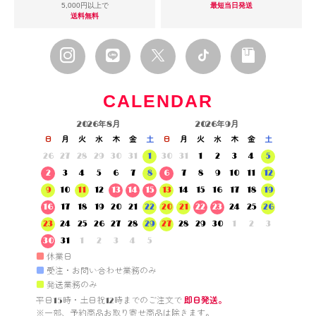
5,000円以上で
最短当日発送
送料無料
CALENDAR
2026年8月
2026年9月
日
月
火
水
木
金
土
日
月
火
水
木
金
土
26
27
28
29
30
31
1
30
31
1
2
3
4
5
2
3
4
5
6
7
8
6
7
8
9
10
11
12
9
10
11
12
13
14
15
13
14
15
16
17
18
19
16
17
18
19
20
21
22
20
21
22
23
24
25
26
23
24
25
26
27
28
29
27
28
29
30
1
2
3
30
31
1
2
3
4
5
■
休業日
■
受注・お問い合わせ業務のみ
■
発送業務のみ
平日15時・土日祝12時までのご注文で 
即日発送。
※一部、予約商品お取り寄せ商品は除きます。
