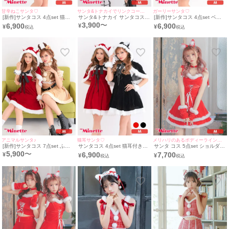
甘辛ねこサンタ♡
サンタ&トナカイでリンクコーデ♡
ガーリーサンタ♡
[新作]サンタコス 4点set 猫耳
サンタ&トナカイ サンタコス
[新作]サンタコス 4点set ベア
付きケープ レースアップ ベア
セットアップ ねこ耳ケープ フ
ワンピース 猫耳付きケープ レ
3,900
〜
6,900
6,900
¥
¥
¥
ワンピース 猫 アニマル ふわふ
レア ふわふわ トナカイ オフシ
ースアップ 猫 アニマル ふわふ
わ サンタ コスプレ [フード付
ョル コスプレ
わ サンタ コスプレ [フード付
きケープ＋ワンピース＋カフス
きケープ＋ワンピース＋カフス
＋透明ストラップ]
＋透明ストラップ]
アニマルサンタ♪
猫耳サンタ♡
メリハリのあるボディーラインをメイク☆
[新作]サンタコス 7点set ふわ
サンタコス 4点set 猫耳付きケ
サンタ コス 5点set ショルダー
ふわ トナカイ オフショル セッ
ープ レースアップ ベアワンピ
リボンフロントレースアップセ
5,900
〜
6,900
7,700
¥
¥
¥
トアップ ねこ耳ケープ フレア
ース 猫 アニマル ふわふわ サ
ットアップ二段フレアスカート
コスプレ [カチューシャ+付け
ンタ コスプレ [フード付きケー
ドレスガーリー猫アニマルサン
襟＋トップス＋透明ストラップ
プ＋ワンピース＋カフス＋透明
タ コスプレ [チョーカー＋トッ
＋スカート＋ベルト＋ガーター
ストラップ]
プス＋スカート＋カチューシャ
リング]
＋グローブ]