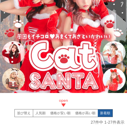
並び替え
人気順
価格が安い順
価格が高い順
新着順
27
件中
1
-
27
件表示