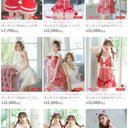
ふわふわのスカートであざとさMAX♪
ガーリー映え間違いなし♪
ファーショルダーであざとさMAX！！
サンタコス 5点set ショルダー
サンタコス 2点set ミックスツ
サンタコス 2点set サテンリボ
リボンレースアップセットアッ
イードウエストカットサテンリ
ンミックスツイードウエストカ
7,700
11,000
11,000
¥
¥
¥
プ二段フレアスカートドレスガ
ボンフレアスカートガーリー猫
ットフレアスカートガーリー猫
ーリー猫アニマルサンタ コス
アニマルサンタ コスプレ ドレ
アニマル サンタ コスプレ ドレ
プレ [チョーカー＋トップス＋
ス [ワンピース＋ヘッドドレス]
ス [ワンピース＋ヘッドドレス]
スカート＋カチューシャ＋グロ
(S～L)
(S～L)
ーブ]
サテンリボンがガーリー♡
ミックスツイードで存在感抜群☆
ツイード生地で周りと差をつけれちゃう！
サンタコス 2点set ミックスツ
サンタコス 2点set ガーリーリ
サンタコス 2点set ガーリーフ
イードガーリーリボンレースウ
ボンツイードミックスレースウ
レアスカートリボンツイードレ
11,000
11,000
11,000
¥
¥
¥
エストカットフレアスカート猫
エストカットフレアスカートペ
ースウエストカット猫アニマル
アニマル サンタ コスプレ ドレ
ア猫アニマル サンタ コスプレ
サンタ コスプレ [ワンピース＋
ス [ワンピース＋ヘッドドレス]
ドレス [ワンピース＋ヘッドド
ヘッドドレス](S～L)
(S～L)
レス](S～L)