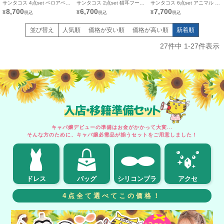
サンタコス 4点set ベロアベア
サンタコス 2点set 猫耳フード
サンタコス 6点set アニマル サ
トップドットふわふわチュール
アニマルプチプラ サンタ コス
ンタ コスプレ [ワンピース+帽
8,700
6,700
7,700
¥
¥
¥
フリルタイトミニ猫 サンタ コ
プレ [フード付きトップス+シ
子+リストバンド+カチューシ
スプレ [チョーカー＋ワンピー
ョートパンツ]
ャ+チョーカー+透明ストラッ
ス+サンタ帽子＋手袋]
プ]
並び替え
人気順
価格が安い順
価格が高い順
新着順
27
件中
1
-
27
件表示
入店・移籍準備セット
キャバ嬢デビューの準備はお金がかかって大変...
そんな方のために、キャバ嬢必需品が揃うセットをご用意しました！
ドレス
バッグ
シリコンブラ
アクセ
4点全て選べてこの価格！