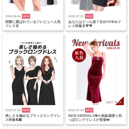
2026.08.04
NEW
2026.07.31
NEW
実際に選ばれている♡レビュー人気
あなたはどっち派？甘めVS辛めド
ドレス👗
レス特集👗💖🖤
2026.07.30
NEW
2026.07.29
NEW
美しさを極めるブラックロングドレ
NEW ARRIVALS💎✨高級感漂う色
ス特集🐈‍⬛
っぽロングドレスが登場❤️