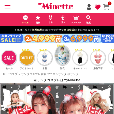
ペー
0
ジト
ップ
へ
SALE
新作
検索
水着
浴衣
ランキング
5,000円以上で
送料無料
/15時までの注文で
当日発送
(※土日祝は12時まで)
セール
アウトレット
水着
浴衣
キャバドレス
勝負下着
コ
TOP
コスプレ
サンタコスプレ衣装
アニマルサンタ
猫サンタ
猫サンタコスプレはmyMinette