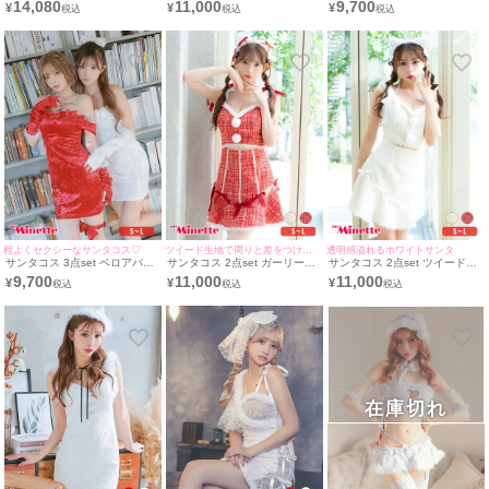
14,080
11,000
9,700
¥
¥
¥
サンタ コスプレ [ワンピース＋
エストカットフレアスカート猫
ロアタイトドレス サンタ コス
サンタ帽子](S～L)
アニマル サンタ コスプレ ドレ
プレ [ワンピース+グローブ+リ
ス [ワンピース＋ヘッドドレス]
ボン](S~L)
(S～L)
程よくセクシーなサンタコス♡
ツイード生地で周りと差をつけれちゃう！
透明感溢れるホワイトサンタ
サンタコス 3点set ベロアパー
サンタコス 2点set ガーリーフ
サンタコス 2点set ツイードリ
ルキャミバストリボンオフショ
レアスカートリボンツイードレ
ボンデザインウエストカットガ
9,700
11,000
11,000
¥
¥
¥
ルペアタイトドレス サンタ コ
ースウエストカット猫アニマル
ーリーフレアスカート猫アニマ
スプレ [ワンピース+グローブ
サンタ コスプレ [ワンピース＋
ル サンタ コスプレ[ワンピース
+リボン](S~L)
ヘッドドレス](S～L)
＋ヘッドドレス](S～L)
在庫切れ