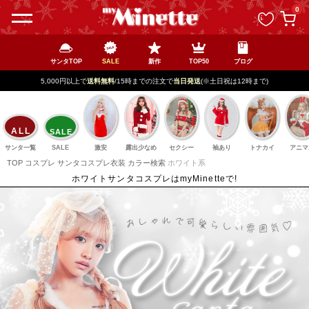
ペー
0
ジト
ップ
へ
サンタTOP
SALE
新作
TOP50
ブログ
5,000円以上で
送料無料
/15時までの注文で
当日発送
(※土日祝は12時まで)
ALL
SALE
サンタ一覧
SALE
激安
露出少なめ
セクシー
袖あり
トナカイ
アニマ
TOP
コスプレ
サンタコスプレ衣装
カラー検索
ホワイト系
ホワイトサンタコスプレはmyMinetteで!