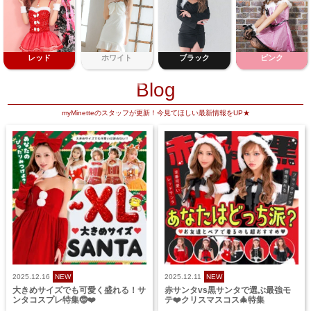
レッド
ホワイト
ブラック
ピンク
Blog
myMinetteのスタッフが更新！今見てほしい最新情報をUP★
2025.12.16
NEW
2025.12.11
NEW
大きめサイズでも可愛く盛れる！サ
赤サンタvs黒サンタで選ぶ最強モ
ンタコスプレ特集🤶❤️
テ❤️クリスマスコス🎄特集