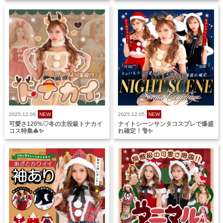
2025.12.08
NEW
2025.12.05
NEW
可愛さ120%♡冬の主役級トナカイ
ナイトシーンサンタコスプレで爆盛
コス特集🎄✨
れ確定！🎅✨