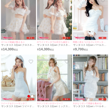
ゴールド刺繍が映える☆
ホワイトサンタでお目立ち確定☆
周囲と差をつけるドレスサンタコスプレ♪
サンタコス 3点set クロスネッ
サンタコス 3点set クロスネッ
サンタコス 3点set パールスト
クリボンへそ出し袖ありセット
クリボンへそ出し袖ありセット
ラップオフショルデコルテリボ
14,300
14,300
9,700
¥
¥
¥
アップフレアスカートふわふわ
アップフレアスカートふわふわ
ンベロアタイトドレスサンタ
サンタ コスプレ [トップス+ス
スパンコールスノウサンタ コ
コスプレ [ワンピース+グロー
カート+カチューシャ](S～L)
スプレ [トップス+スカート+カ
ブ+リボン](S~L)
チューシャ](S～L)
ツイードセクシーサンタ♡
サテンリボンがガーリー♡
大きなリボンで視線を集める♪
サンタコス 2点set ツイード×
サンタコス 2点set ミックスツ
サンタコス 3点set パールキャ
ファー胸元編み上げベアトップ
イードガーリーリボンレースウ
ミデコルテリボンオフショルベ