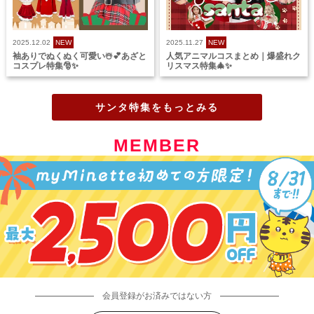
2025.12.02
NEW
2025.11.27
NEW
袖ありでぬくぬく可愛い☃️💕あざと
人気アニマルコスまとめ｜爆盛れク
コスプレ特集🎅✨
リスマス特集🎄✨
サンタ特集をもっとみる
MEMBER
会員登録がお済みではない方