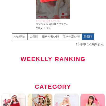
キラキラお目立ちサンタ♪
サンタコス 3点set キラキラス
パンコールセパレート サンタ
9,700
¥
コスプレ [トップス+スカート
+カチューシャ]
並び替え
人気順
価格が安い順
価格が高い順
新着順
16
件中
1
-
16
件表示
WEEKLLY RANKING
CATEGORY