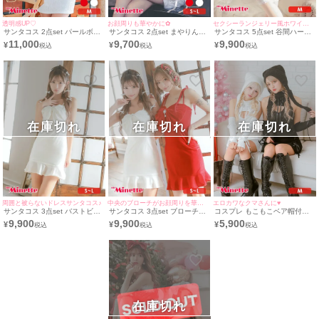
透明感UP♡
お顔周りも華やかに✿
セクシーランジェリー風ホワイトサンタさん♡
サンタコス 2点set パールボタ
サンタコス 2点set まやりん着
サンタコス 5点set 谷間ハート
ン付き総レースハイネックリボ
用シアーレースサイドドットチ
カットフレアスカートランジェ
11,000
9,700
9,900
¥
¥
¥
ンタイト サンタ コスプレ ドレ
ュールワンショルダーツイード
リースノーマンベアトップサン
ス [ワンピース+サンタ帽子]
タイトプチプラ サンタ コスプ
タ コスプレ [帽子+付け襟+ブラ
レ ドレス [ワンピース+ヘアリ
トップ+パンツ+付け袖]
ボン](S～L)
在庫切れ
在庫切れ
在庫切れ
周囲と被らないドレスサンタコス♪
中央のブローチがお顔周りを華やかに☆
エロカワなクマさんに♥
サンタコス 3点set バストビッ
サンタコス 3点set ブローチ付
コスプレ もこもこベア帽付き
グリボンブローチ裾フリルキャ
きバストビッグリボン裾フリル
アメリカンスリーブタイトニッ
9,900
9,900
5,900
¥
¥
¥
ミガーリードレス サンタ コス
ペアキャミソールガーリードレ
トワンピースプチプラペアアニ
プレ [ワンピース+ヘアクリッ
ス サンタ コスプレ [ワンピー
マル [4点セット] (ワンピース/
プ+ブローチ](S~L)
ス+ヘアクリップ+ブローチ]
アームウォーマー×2/帽子)
(S~L)
在庫切れ