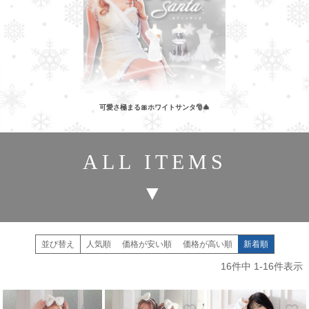
可愛さ極まる🎀ホワイトサンタ🎅🎄
ALL ITEMS
▼
並び替え
人気順
価格が安い順
価格が高い順
新着順
16
件中
1
-
16
件表示