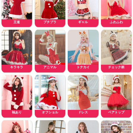
王道
プチプラ
ギャル
ふわふわ
キラキラ
アニマル
トナカイ
チェック柄
袖あり
オフショル
ドレス
ベアトップ