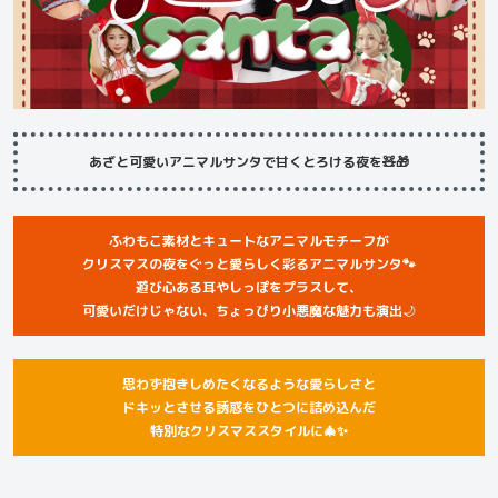
あざと可愛いアニマルサンタで甘くとろける夜を🧸🎁
ふわもこ素材とキュートなアニマルモチーフが
クリスマスの夜をぐっと愛らしく彩るアニマルサンタ🐾
遊び心ある耳やしっぽをプラスして、
可愛いだけじゃない、ちょっぴり小悪魔な魅力も演出
🌙
思わず抱きしめたくなるような愛らしさと
ドキッとさせる誘惑をひとつに詰め込んだ
特別なクリスマススタイルに🎄✨