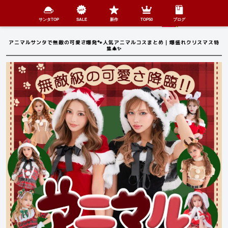
検索
SHOP
menu
サンタTOP
SALE
新作
TOP50
ブログ
アニマルサンタで無敵の可愛さ爆発🐾人気アニマルコスまとめ｜爆盛れクリスマス特
集🎄✨