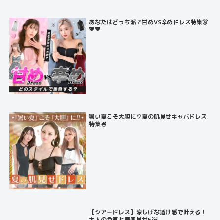
あなたはどっち派？甘めVS辛めドレス特集👗
💖🖤
暑い夏こそ大胆に♡夏の肌見せキャバドレス
特集🍧
【シアードレス】涼しげな透け感で叶える！
大人の色気と美肌見せ5選