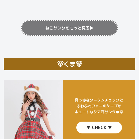
ねこサンタをもっと見る▶︎
🐻くま🐻
真っ赤なタータンチェックと
ふわふわファーのケープが
キュートなクマ耳サンタ❤️
🐻
▼ CHECK ▼