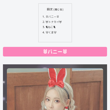
目次
🐰バニー🐰
🦌トナカイ🦌
🐈ねこ🐈
🐻くま🐻
🐰バニー🐰