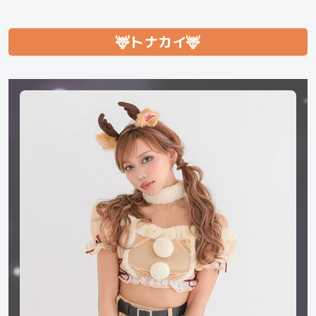
🦌トナカイ🦌