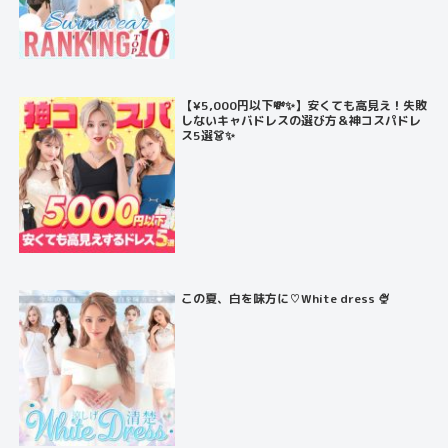
【¥5,000円以下💸✨】安くても高見え！失敗
しないキャバドレスの選び方＆神コスパドレ
ス5選👗✨
この夏、白を味方に♡White dress 🍨