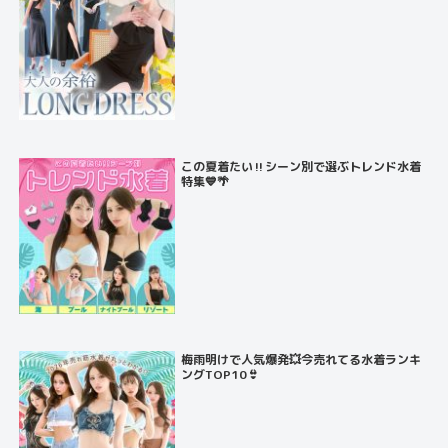
この夏着たい‼️シーン別で選ぶトレンド水着
特集💙🌴
梅雨明けで人気爆発💥今売れてる水着ランキ
ングTOP10👙