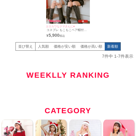
エロカワなクマさんに♥
コスプレ もこもこベア帽付き
アメリカンスリーブタイトニッ
5,900
¥
トワンピースプチプラペアアニ
マル [4点セット] (ワンピース/
アームウォーマー×2/帽子)
並び替え
人気順
価格が安い順
価格が高い順
新着順
7
件中
1
-
7
件表示
WEEKLLY RANKING
CATEGORY