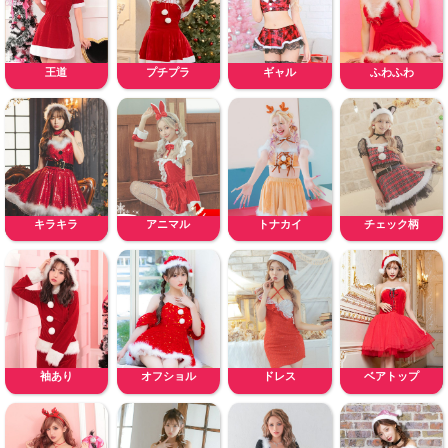
王道
プチプラ
ギャル
ふわふわ
キラキラ
アニマル
トナカイ
チェック柄
袖あり
オフショル
ドレス
ベアトップ