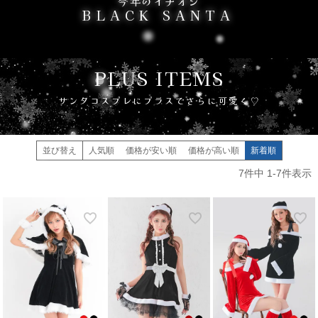
今年のイチオシ
BLACK SANTA
PLUS ITEMS
サンタコスプレにプラスでさらに可愛く♡
並び替え
人気順
価格が安い順
価格が高い順
新着順
7
件中
1
-
7
件表示