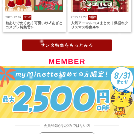
2025.12.02
NEW
2025.11.27
NEW
袖ありでぬくぬく可愛い☃️💕あざと
人気アニマルコスまとめ｜爆盛れク
コスプレ特集🎅✨
リスマス特集🎄✨
サンタ特集をもっとみる
MEMBER
会員登録がお済みではない方