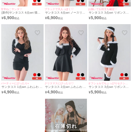
甘辛ねこサンタ♡
ブラックで大人っぽく♡
お揃いでお目立ち確定♡
[新作]サンタコス 4点set 猫耳
サンタコス 4点set ノースリー
サンタコス 3点set リボンスト
付きケープ レースアップ ベア
ブ フレアスカート レース リボ
ラップ オフショル プチプラ サ
6,900
6,900
5,900
¥
¥
¥
ワンピース 猫 アニマル ふわふ
ン Aライン プチプラ サンタ コ
ンタ コスプレ [ワンピース+帽
わ サンタ コスプレ [フード付
スプレ [ワンピース+帽子+手袋
子+レッグウォーマー]
きケープ＋ワンピース＋カフス
+レッグウォーマー](Mサイズ)
＋透明ストラップ]
パーティーにぴったり⭐︎
クリスマスにぴったり♡
オフショルでちょっぴりセクシー♡
サンタコス 1点set ふわふわ タ
サンタコス 2点set ふわふわ フ
サンタコス 3点set リボンスト
イト ボレロ風 長袖 スリット
レア キャミソール サンタドレ
ラップオフショルプチプラ サ
4,900
4,900
5,900
¥
¥
¥
サンタドレス (Mサイズ)
ス [ワンピース+ボレロ]（Mサ
ンタ コスプレ [ワンピース+帽
イズ）
子+レッグウォーマー]
在庫切れ