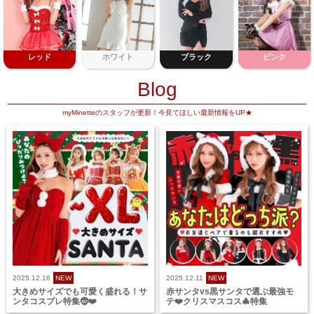
レッド
ホワイト
ブラック
ピンク
Blog
myMinetteのスタッフが更新！今見てほしい最新情報をUP★
2025.12.16
NEW
2025.12.11
NEW
大きめサイズでも可愛く盛れる！サ
赤サンタvs黒サンタで選ぶ最強モ
ンタコスプレ特集🤶❤️
テ❤️クリスマスコス🎄特集