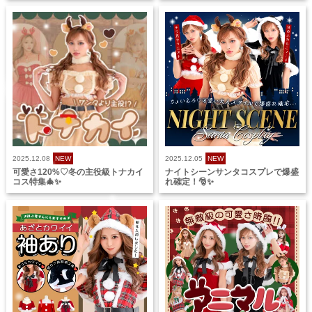
2025.12.08
NEW
2025.12.05
NEW
可愛さ120%♡冬の主役級トナカイ
ナイトシーンサンタコスプレで爆盛
コス特集🎄✨
れ確定！🎅✨