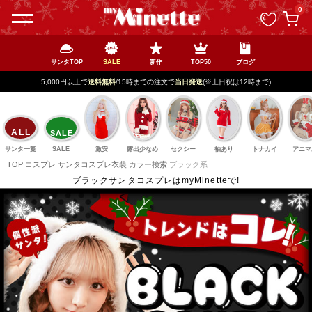
ペー
0
ジト
ップ
へ
サンタTOP
SALE
新作
TOP50
ブログ
5,000円以上で
送料無料
/15時までの注文で
当日発送
(※土日祝は12時まで)
ALL
SALE
サンタ一覧
SALE
激安
露出少なめ
セクシー
袖あり
トナカイ
アニマ
TOP
コスプレ
サンタコスプレ衣装
カラー検索
ブラック系
ブラックサンタコスプレはmyMinetteで!