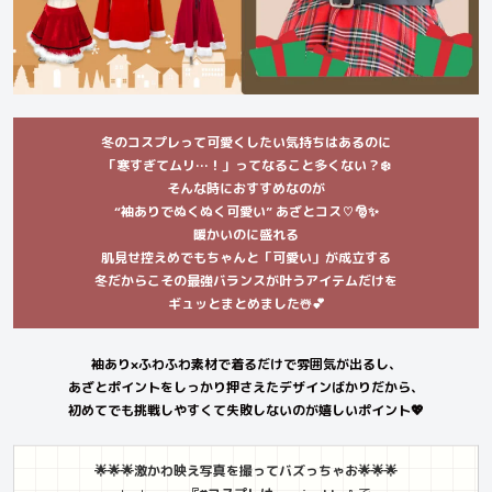
冬のコスプレって可愛くしたい気持ちはあるのに
「寒すぎてムリ…！」ってなること多くない？❄️
そんな時におすすめなのが
“袖ありでぬくぬく可愛い” あざとコス♡🎅✨
暖かいのに盛れる
肌見せ控えめでもちゃんと「可愛い」が成立する
冬だからこその最強バランスが叶うアイテムだけを
ギュッとまとめました☃️💕
袖あり×ふわふわ素材で着るだけで雰囲気が出るし、
あざとポイントをしっかり押さえたデザインばかりだから、
初めてでも挑戦しやすくて失敗しないのが嬉しいポイント💖
🌟🌟🌟激かわ映え写真を撮ってバズっちゃお🌟🌟🌟