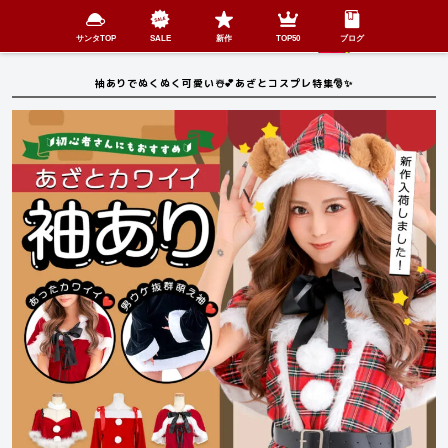
検索
SHOP
menu
サンタTOP
SALE
新作
TOP50
ブログ
袖ありでぬくぬく可愛い☃️💕あざとコスプレ特集🎅✨