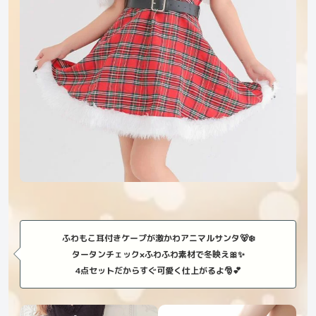
ふわもこ耳付きケープが激かわアニマルサンタ🐻❄️
タータンチェック×ふわふわ素材で冬映え🎀✨
4点セットだからすぐ可愛く仕上がるよ🎅💕