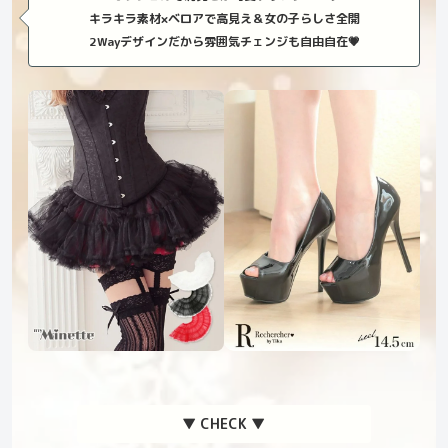
キラキラ素材×ベロアで高見え＆女の子らしさ全開
2Wayデザインだから雰囲気チェンジも自由自在💗
▼ CHECK ▼