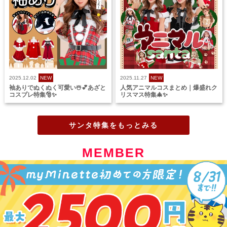
2025.12.02
NEW
2025.11.27
NEW
袖ありでぬくぬく可愛い☃️💕あざと
人気アニマルコスまとめ｜爆盛れク
コスプレ特集🎅✨
リスマス特集🎄✨
サンタ特集をもっとみる
MEMBER