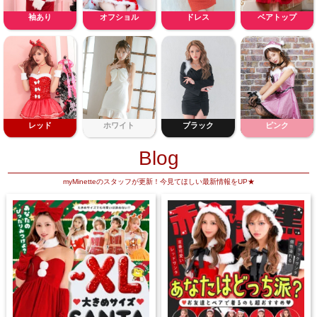
袖あり
オフショル
ドレス
ベアトップ
レッド
ホワイト
ブラック
ピンク
Blog
myMinetteのスタッフが更新！今見てほしい最新情報をUP★