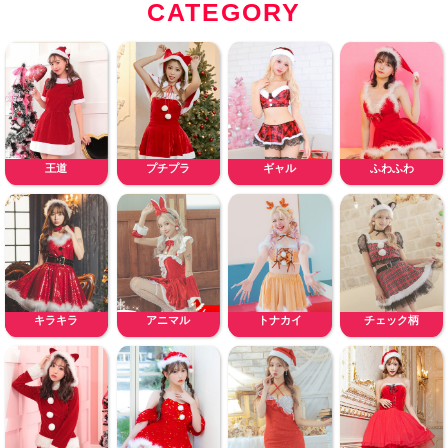
CATEGORY
王道
プチプラ
ギャル
ふわふわ
キラキラ
アニマル
トナカイ
チェック柄