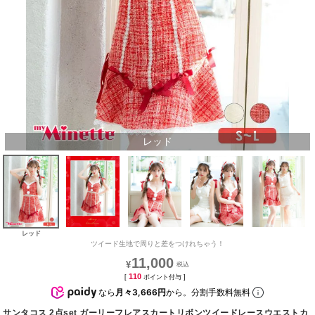
レッド
レッド
ツイード生地で周りと差をつけれちゃう！
11,000
¥
110
[
ポイント付与 ]
なら
月々3,666円
から。分割手数料無料
サンタコス 2点set ガーリーフレアスカートリボンツイードレースウエストカ