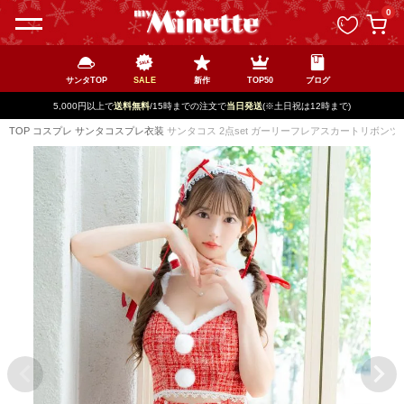
ペー
0
ジト
ップ
へ
サンタTOP
SALE
新作
TOP50
ブログ
5,000円以上で
送料無料
/15時までの注文で
当日発送
(※土日祝は12時まで)
TOP
コスプレ
サンタコスプレ衣装
サンタコス 2点set ガーリーフレアスカートリボンツ