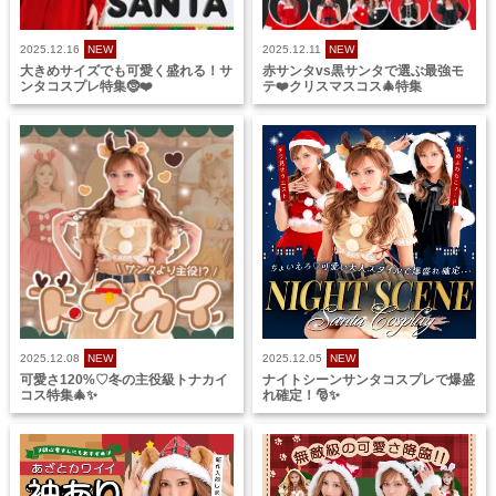
2025.12.16
NEW
2025.12.11
NEW
大きめサイズでも可愛く盛れる！サ
赤サンタvs黒サンタで選ぶ最強モ
ンタコスプレ特集🤶❤️
テ❤️クリスマスコス🎄特集
2025.12.08
NEW
2025.12.05
NEW
可愛さ120%♡冬の主役級トナカイ
ナイトシーンサンタコスプレで爆盛
コス特集🎄✨
れ確定！🎅✨