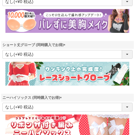
必
須
)
ショート丈グローブ (同時購入でお得)
(
必
須
)
ニーハイソックス (同時購入でお得)
(
必
須
)