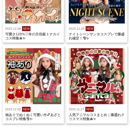
2025.12.08
NEW
2025.12.05
NEW
可愛さ120%♡冬の主役級トナカイ
ナイトシーンサンタコスプレで爆盛
コス特集🎄✨
れ確定！🎅✨
2025.12.02
NEW
2025.11.27
NEW
袖ありでぬくぬく可愛い☃️💕あざと
人気アニマルコスまとめ｜爆盛れク
コスプレ特集🎅✨
リスマス特集🎄✨