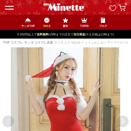
ペー
0
ジト
ップ
へ
サンタTOP
SALE
新作
TOP50
ブログ
5,000円以上で
送料無料
/15時までの注文で
当日発送
(※土日祝は12時まで)
TOP
コスプレ
サンタコスプレ衣装
サンタコス 4点set トッドふわふわシアーフリルベ