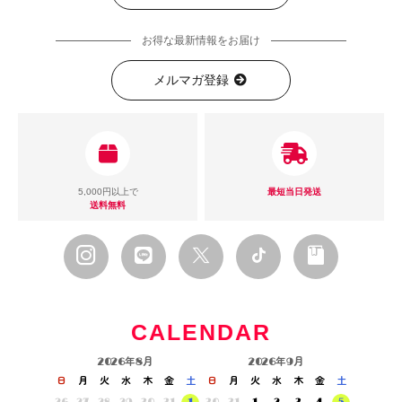
お得な最新情報をお届け
メルマガ登録
5,000円以上で
最短当日発送
送料無料
CALENDAR
2026年8月
2026年9月
日
月
火
水
木
金
土
日
月
火
水
木
金
土