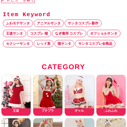
ふわモテサンタ
アニマルサンタ
サンタコスプレ新作
王道サンタ
コスプレ 猫
なぎ着用 コスプレ
オフショルサンタ
セクシーサンタ
レッド系
猫サンタ
サンタコスプレ全商品
CATEGORY
王道
プチプラ
ギャル
ふわふわ