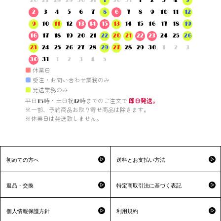
26
27
28
29
30
31
1
30
31
1
2
3
4
5
2
3
4
5
6
7
8
6
7
8
9
10
11
12
9
10
11
12
13
14
15
13
14
15
16
17
18
19
16
17
18
19
20
21
22
20
21
22
23
24
25
26
23
24
25
26
27
28
29
27
28
29
30
1
2
3
30
31
1
2
3
4
5
■
休業日
■
受注・お問い合わせ業務のみ
■
発送業務のみ
平日15時・土日祝12時までのご注文で 
即日発送。
※一部、予約商品お取り寄せ商品は除きます。

※休業日は発送致しません。

初めての方へ
送料とお支払い方法
返品・交換
特定商取引法に基づく表記
個人情報保護方針
利用規約