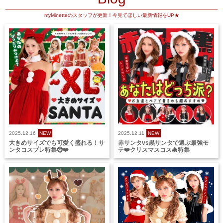
myMinetteのスタッフが更新！今見てほしい最新情報をUP★
2025.12.16
NEW
2025.12.11
NEW
大きめサイズでも可愛く盛れる！サ
赤サンタvs黒サンタで選ぶ最強モ
ンタコスプレ特集🤶❤️
テ❤️クリスマスコス🎄特集