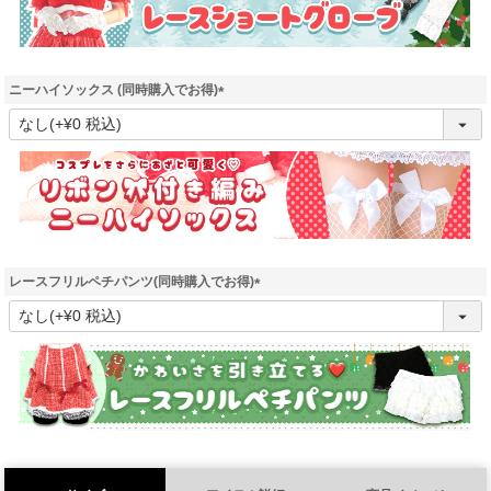
ニーハイソックス (同時購入でお得)
(
必
須
)
レースフリルペチパンツ(同時購入でお得)
(
必
須
)