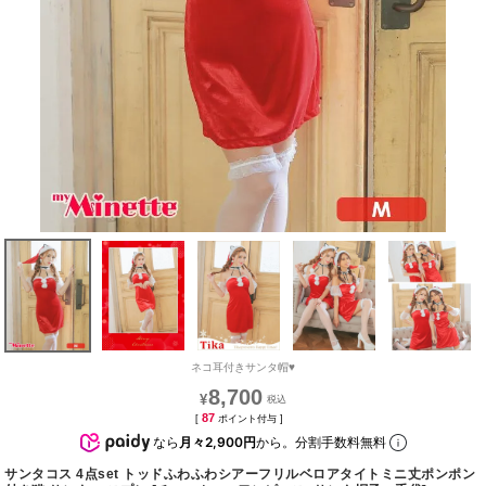
ネコ耳付きサンタ帽♥
8,700
¥
87
[
ポイント付与 ]
なら
月々2,900円
から。分割手数料無料
サンタコス 4点set トッドふわふわシアーフリルベロアタイトミニ丈ポンポン