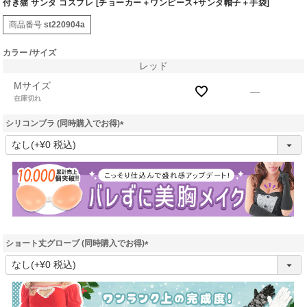
付き猫 サンタ コスプレ [チョーカー＋ワンピース+サンタ帽子＋手袋]
商品番号
st220904a
カラー
サイズ
レッド
Mサイズ
—
在庫切れ
シリコンブラ (同時購入でお得)
(
必
須
)
ショート丈グローブ (同時購入でお得)
(
必
須
)