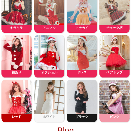
キラキラ
アニマル
トナカイ
チェック柄
袖あり
オフショル
ドレス
ベアトップ
レッド
ホワイト
ブラック
ピンク
Blog