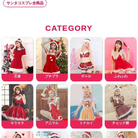
サンタコスプレ全商品
CATEGORY
王道
プチプラ
ギャル
ふわふわ
キラキラ
アニマル
トナカイ
チェック柄