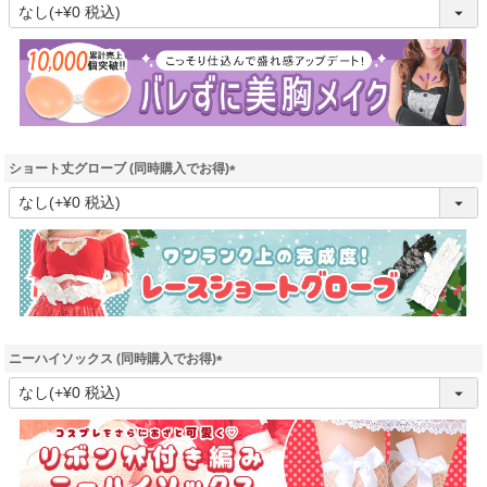
(
必
須
)
ショート丈グローブ (同時購入でお得)
(
必
須
)
ニーハイソックス (同時購入でお得)
(
必
須
)