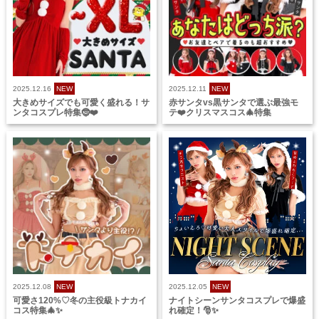
2025.12.16
NEW
2025.12.11
NEW
大きめサイズでも可愛く盛れる！サ
赤サンタvs黒サンタで選ぶ最強モ
ンタコスプレ特集🤶❤️
テ❤️クリスマスコス🎄特集
2025.12.08
NEW
2025.12.05
NEW
可愛さ120%♡冬の主役級トナカイ
ナイトシーンサンタコスプレで爆盛
コス特集🎄✨
れ確定！🎅✨