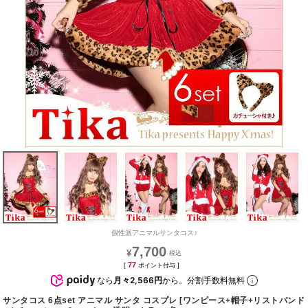
個性派アニマルサンタコス♪
7,700
¥
77
[
ポイント付与 ]
なら
月々2,566円
から。分割手数料無料
サンタコス 6点set アニマル サンタ コスプレ [ワンピース+帽子+リストバンド