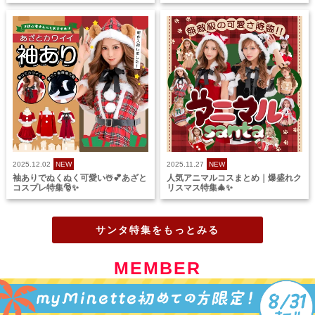
2025.12.02
NEW
2025.11.27
NEW
袖ありでぬくぬく可愛い☃️💕あざと
人気アニマルコスまとめ｜爆盛れク
コスプレ特集🎅✨
リスマス特集🎄✨
サンタ特集をもっとみる
MEMBER