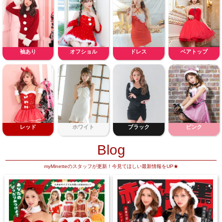
袖あり
オフショル
ドレス
ベアトップ
レッド
ホワイト
ブラック
ピンク
Blog
myMinetteのスタッフが更新！今見てほしい最新情報をUP★