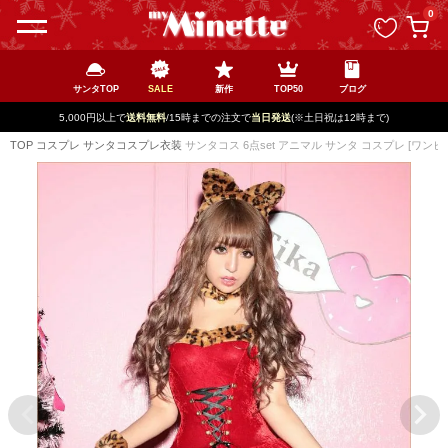
ペー
0
ジト
ップ
へ
サンタTOP
SALE
新作
TOP50
ブログ
新規登録で最大
2500円OFF!
TOP
コスプレ
サンタコスプレ衣装
サンタコス 6点set アニマル サンタ コスプレ [ワ