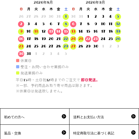
2026年8月
2026年9月
日
月
火
水
木
金
土
日
月
火
水
木
金
土
26
27
28
29
30
31
1
30
31
1
2
3
4
5
2
3
4
5
6
7
8
6
7
8
9
10
11
12
9
10
11
12
13
14
15
13
14
15
16
17
18
19
16
17
18
19
20
21
22
20
21
22
23
24
25
26
23
24
25
26
27
28
29
27
28
29
30
1
2
3
30
31
1
2
3
4
5
■
休業日
■
受注・お問い合わせ業務のみ
■
発送業務のみ
平日15時・土日祝12時までのご注文で 
即日発送。
※一部、予約商品お取り寄せ商品は除きます。

※休業日は発送致しません。

初めての方へ
送料とお支払い方法
返品・交換
特定商取引法に基づく表記