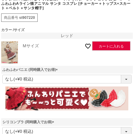
ふわふわAライン猫アニマル サンタ コスプレ [チョーカー＋トップス+スカー
ト＋ベルト＋サンタ帽子]
商品番号
st907220
カラー
サイズ
レッド
Mサイズ
カートに入れる
ふわふわパニエ (同時購入でお得)
(
必
須
)
シリコンブラ (同時購入でお得)
(