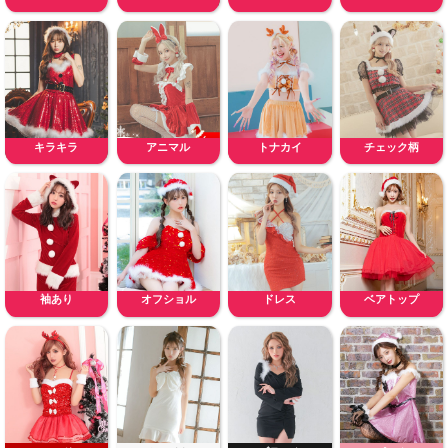
キラキラ
アニマル
トナカイ
チェック柄
袖あり
オフショル
ドレス
ベアトップ