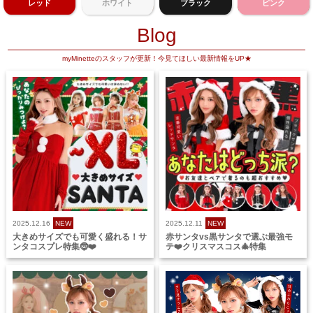
レッド
ホワイト
ブラック
ピンク
Blog
myMinetteのスタッフが更新！今見てほしい最新情報をUP★
2025.12.16
NEW
2025.12.11
NEW
大きめサイズでも可愛く盛れる！サ
赤サンタvs黒サンタで選ぶ最強モ
ンタコスプレ特集🤶❤️
テ❤️クリスマスコス🎄特集