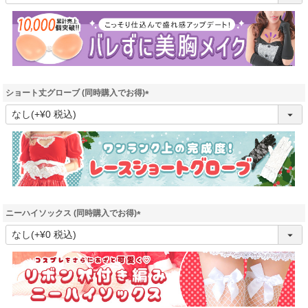
必
須
)
ショート丈グローブ (同時購入でお得)
(
必
須
)
ニーハイソックス (同時購入でお得)
(
必
須
)