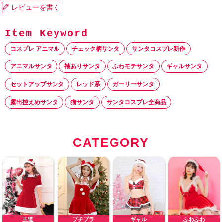
レビューを書く
コスプレ アニマル
チェック柄サンタ
サンタコスプレ新作
アニマルサンタ
袖ありサンタ
ふわモテサンタ
ギャルサンタ
セットアップサンタ
レッド系
ガーリーサンタ
露出控えめサンタ
猫サンタ
サンタコスプレ全商品
CATEGORY
王道
プチプラ
ギャル
ふわふわ