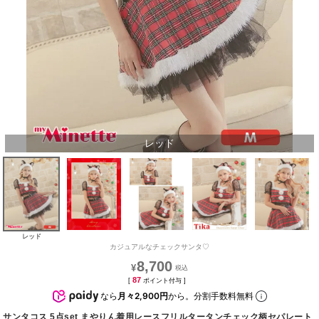
レッド
レッド
カジュアルなチェックサンタ♡
8,700
¥
87
[
ポイント付与 ]
なら
月々2,900円
から。分割手数料無料
サンタコス 5点set まやりん着用レースフリルタータンチェック柄セパレート