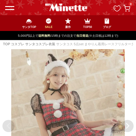
ペー
0
ジト
ップ
へ
サンタTOP
SALE
新作
TOP50
ブログ
5,000円以上で
送料無料
/15時までの注文で
当日発送
(※土日祝は12時まで)
TOP
コスプレ
サンタコスプレ衣装
サンタコス 5点set まやりん着用レースフリルター