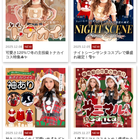
2025.12.08
NEW
2025.12.05
NEW
可愛さ120%♡冬の主役級トナカイ
ナイトシーンサンタコスプレで爆盛
コス特集🎄✨
れ確定！🎅✨
2025.12.02
NEW
2025.11.27
NEW