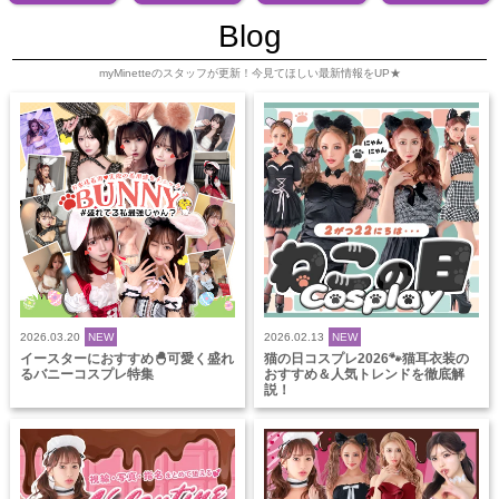
Blog
myMinetteのスタッフが更新！今見てほしい最新情報をUP★
2026.03.20
NEW
2026.02.13
NEW
イースターにおすすめ🐣可愛く盛れ
猫の日コスプレ2026🐾猫耳衣装の
るバニーコスプレ特集
おすすめ＆人気トレンドを徹底解
説！