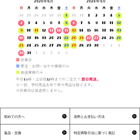
2026年8月
2026年9月
日
月
火
水
木
金
土
日
月
火
水
木
金
土
26
27
28
29
30
31
1
30
31
1
2
3
4
5
2
3
4
5
6
7
8
6
7
8
9
10
11
12
9
10
11
12
13
14
15
13
14
15
16
17
18
19
16
17
18
19
20
21
22
20
21
22
23
24
25
26
23
24
25
26
27
28
29
27
28
29
30
1
2
3
30
31
1
2
3
4
5
■
休業日
■
受注・お問い合わせ業務のみ
■
発送業務のみ
平日15時・土日祝12時までのご注文で 
即日発送。
※一部、予約商品お取り寄せ商品は除きます。

※休業日は発送致しません。

初めての方へ
送料とお支払い方法
返品・交換
特定商取引法に基づく表記