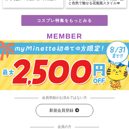
と色気で魅せる花魁風スタイル🪭
コスプレ特集をもっとみる
MEMBER
会員登録がお済みではない方
新規会員登録
会員の方