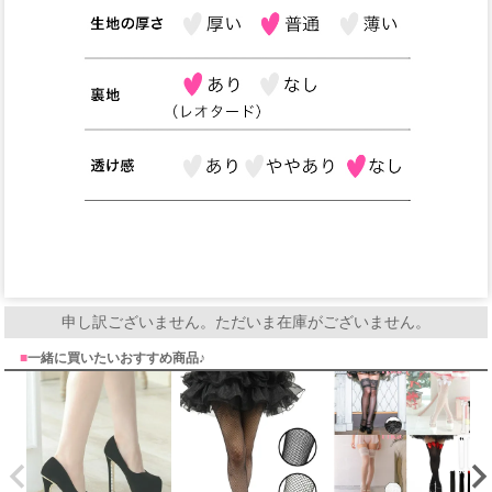
申し訳ございません。ただいま在庫がございません。
■
一緒に買いたいおすすめ商品♪