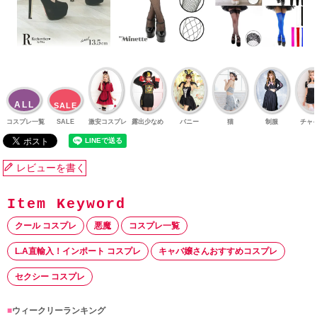
ALL
SALE
コスプレ一覧
SALE
激安コスプレ
露出少なめ
バニー
猫
制服
チャ
レビューを書く
クール コスプレ
悪魔
コスプレ一覧
L.A直輸入！インポート コスプレ
キャバ嬢さんおすすめコスプレ
セクシー コスプレ
■
ウィークリーランキング