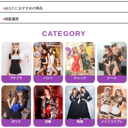
■
あなたにおすすめの商品
■
閲覧履歴
CATEGORY
プチプラ
バニー
チャイナ
ナース
ポリス
花魁
制服
メイドコスプレ