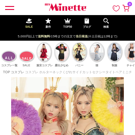
ペー
0
ジト
ップ
へ
SALE
新作
TOP50
ブログ
検索
5,000円以上で
送料無料
/15時までの注文で
当日発送
(※土日祝は12時まで)
ALL
SALE
コスプレ一覧
SALE
激安コスプレ
露出少なめ
バニー
猫
制服
チャイ
TOP
コスプレ
コスプレ ホルターネックくびれサイドカットセクシータイトペアミニチャイナ