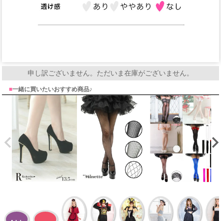
申し訳ございません。ただいま在庫がございません。
■
一緒に買いたいおすすめ商品♪