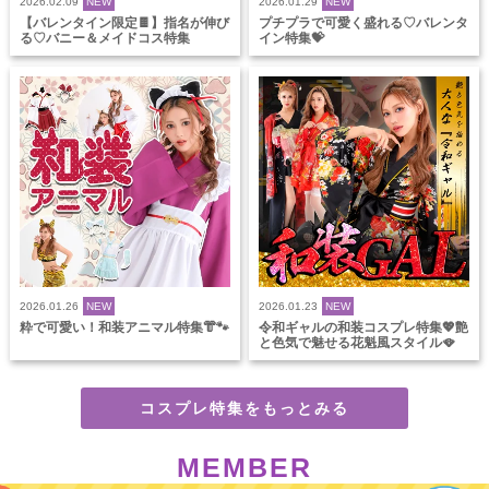
2026.02.09
NEW
2026.01.29
NEW
【バレンタイン限定🍫】指名が伸び
プチプラで可愛く盛れる♡バレンタ
る♡バニー＆メイドコス特集
イン特集💝
2026.01.26
NEW
2026.01.23
NEW
粋で可愛い！和装アニマル特集👘🐾
令和ギャルの和装コスプレ特集💖艶
と色気で魅せる花魁風スタイル🪭
コスプレ特集をもっとみる
MEMBER