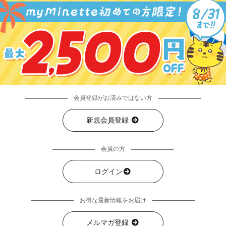
会員登録がお済みではない方
新規会員登録
会員の方
ログイン
お得な最新情報をお届け
メルマガ登録