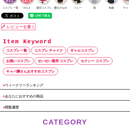
ALL
SALE
コスプレ一覧
SALE
激安コスプレ
露出少なめ
バニー
猫
制服
チャ
レビューを書く
コスプレ一覧
コスプレ チャイナ
ギャルコスプレ
お揃いコスプレ
せいせい着用 コスプレ
セクシー コスプレ
キャバ嬢さんおすすめコスプレ
■
ウィークリーランキング
■
あなたにおすすめの商品
■
閲覧履歴
CATEGORY