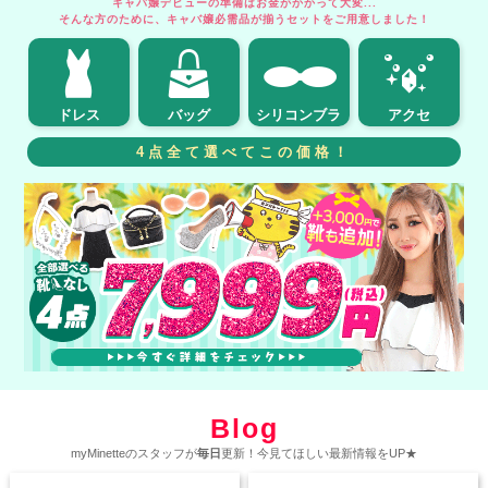
キャバ嬢デビューの準備はお金がかかって大変...
そんな方のために、キャバ嬢必需品が揃うセットをご用意しました！
ドレス
バッグ
シリコンブラ
アクセ
4点全て選べてこの価格！
Blog
myMinetteのスタッフが
毎日
更新！今見てほしい最新情報をUP★