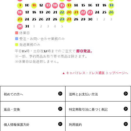
9
10
11
12
13
14
15
13
14
15
16
17
18
19
16
17
18
19
20
21
22
20
21
22
23
24
25
26
23
24
25
26
27
28
29
27
28
29
30
1
2
3
30
31
1
2
3
4
5
■
休業日
■
受注・お問い合わせ業務のみ
■
発送業務のみ
平日15時・土日祝12時までのご注文で 
即日発送。
※一部、予約商品お取り寄せ商品は除きます。

※休業日は発送致しません。

▲ キャバドレス・ドレス通販 トップページへ
初めての方へ
送料とお支払い方法
返品・交換
特定商取引法に基づく表記
個人情報保護方針
利用規約