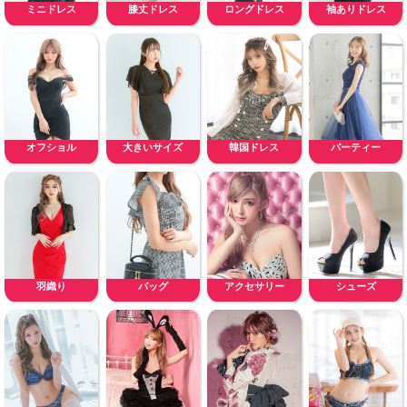
ミニドレス
膝丈ドレス
ロングドレス
袖ありドレス
オフショル
大きいサイズ
韓国ドレス
パーティー
羽織り
バッグ
アクセサリー
シューズ