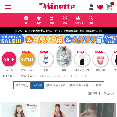
ペー
0
ジト
ップ
へ
SALE
新作
検索
水着
浴衣
ランキング
5,000円以上で
送料無料
/15時までの注文で
当日発送
(※土日祝は12時まで)
セール
アウトレット
水着
浴衣
キャバドレス
勝負下着
コ
TOP
カラー・素材検索
パープルのドレス
パープル ロングドレス
並び替え
人気順
価格が安い順
価格が高い順
新着順
3
件中
1
-
3
件表示