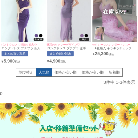
在庫切れ
バストクロスで視線を独占☆
魅惑のセクシーデザイン♡
セクシーなスレンダードレス♥
ロングドレス プチプラ 新人 タ
ロングドレス プチプラ 派手 タ
LA直輸入 キラキラチェック柄
イト スリット セクシー ラウ
イト キャミソール シアー シー
シアーチュールセクシーキャミ
25,300
まとめ買い対象
まとめ買い対象
¥
ンジ ノースリーブ 谷間 スナッ
スルー 谷間 背中魅せ ブローチ
ソールバースデーAラインバー
ク ワンカラー シンプル 紫 キ
フリル 紫 キャバドレス (波北
スデーロングドレス (Sサイ
5,900
4,900
¥
¥
ャバドレス
かほ着用/M~L対応)
ズ/Mサイズ)
|myMinette/マイミネット
並び替え
人気順
価格が安い順
価格が高い順
新着順
3
件中
1
-
3
件表示
0
入店・移籍準備セット