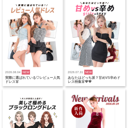
2026.08.04
NEW
2026.07.31
NEW
実際に選ばれている♡レビュー人気
あなたはどっち派？甘めVS辛めド
ドレス👗
レス特集👗💖🖤