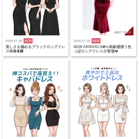
2026.07.30
NEW
2026.07.29
NEW
美しさを極めるブラックロングドレ
NEW ARRIVALS💎✨高級感漂う色
ス特集🐈‍⬛
っぽロングドレスが登場❤️