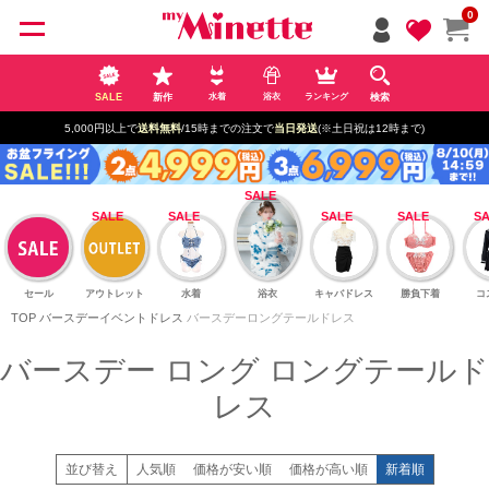
ペー
0
ジト
ップ
へ
SALE
新作
検索
水着
浴衣
ランキング
5,000円以上で
送料無料
/15時までの注文で
当日発送
(※土日祝は12時まで)
セール
アウトレット
水着
浴衣
キャバドレス
勝負下着
コ
TOP
バースデーイベントドレス
バースデーロングテールドレス
バースデー ロング ロングテールド
レス
並び替え
人気順
価格が安い順
価格が高い順
新着順