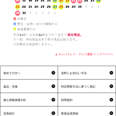
16
17
18
19
20
21
22
20
21
22
23
24
25
26
23
24
25
26
27
28
29
27
28
29
30
1
2
3
30
31
1
2
3
4
5
■
休業日
■
受注・お問い合わせ業務のみ
■
発送業務のみ
平日15時・土日祝12時までのご注文で 
即日発送。
※一部、予約商品お取り寄せ商品は除きます。

※休業日は発送致しません。

▲ キャバドレス・ドレス通販 トップページへ
初めての方へ
送料とお支払い方法
返品・交換
特定商取引法に基づく表記
個人情報保護方針
利用規約
店長紹介
新規会員登録