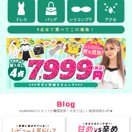
ドレス
バッグ
シリコンブラ
アクセ
4点全て選べてこの価格！
Blog
myMinetteのスタッフが
毎日
更新！今見てほしい最新情報をUP★