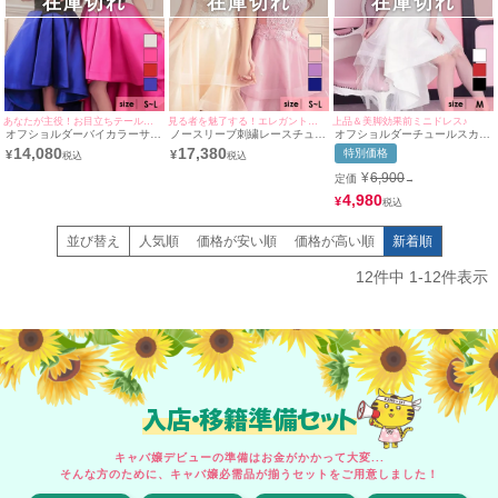
在庫切れ
在庫切れ
在庫切れ
あなたが主役！お目立ちテールドレス♪
見る者を魅了する！エレガントドレス♪
上品＆美脚効果前ミニドレス♪
オフショルダーバイカラーサテ
ノースリーブ刺繍レースチュー
オフショルダーチュールスカー
ンハイウエスト切替フレアバー
ルノースリーブハイウエスト切
トハイウエスト切替フレアバー
14,080
17,380
特別価格
¥
¥
スデーロングテールドレス (S
替フレアバースデーロングテー
スデーロングテールドレス (M
サイズ～Lサイズ) (愛沢えみり/
ルドレス (Sサイズ～Lサイズ)
サイズ) (久保七瀬/キャバドレ
¥
6,900
定価
→
キャバドレス着用)
ス着用)
4,980
¥
並び替え
人気順
価格が安い順
価格が高い順
新着順
12
件中
1
-
12
件表示
入店・移籍準備セット
キャバ嬢デビューの準備はお金がかかって大変...
そんな方のために、キャバ嬢必需品が揃うセットをご用意しました！