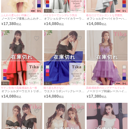
ふんわり柔らかい印象に♪
バイカラーでシンデレラ気分
着るだけでエレガントな雰囲気
ノースリーブ優雅ふわふわチュ
オフショルダーバイカラーウエ
オフショルダーバイカラーハイ
ールノースリーブハイウエスト
ストリボンハイウエスト切替フ
ウエスト切替フレアバースデー
17,380
14,080
14,080
¥
¥
¥
切替バースデーロングテールド
レアバースデーロングテールド
ロングテールドレス (Sサイズ
レス (Sサイズ～Lサイズ) (一条
レス (Sサイズ～Lサイズ) (愛沢
～Lサイズ) (愛沢えみり/キャバ
響/キャバドレス着用)
えみり/キャバドレス着用)
ドレス着用)
在庫切れ
在庫切れ
在庫切れ
サテン生地で高級感溢れる一枚
後ろ姿も外さない
高級感抜群のロングテールドレス
オフショルダーウエストリボン
ウエストリボンバックレースア
ノースリーブ刺繍レースハイウ
サテンハイウエスト切替フレア
ップオフショルダーハイウエス
エスト切替フレアノースリーブ
14,080
14,080
17,380
¥
¥
¥
バースデーロングテールドレス
ト切替フレアバースデーロング
チュールバースデーロングテー
(Sサイズ～Lサイズ) (愛沢えみ
テールドレス (Sサイズ～Lサイ
ルドレス (Sサイズ～Lサイズ)
り/キャバドレス着用)
ズ) (愛沢えみり/キャバドレス
(一条響/キャバドレス着用)
着用)