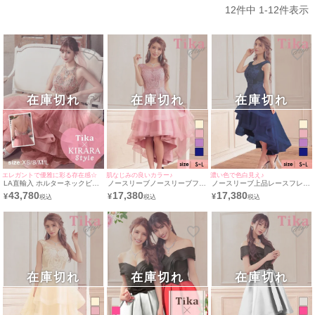
12
件中
1
-
12
件表示
在庫切れ
在庫切れ
在庫切れ
エレガントで優雅に彩る存在感☆
肌なじみの良いカラー♪
濃い色で色白見え♪
LA直輸入 ホルターネックビジ
ノースリーブノースリーブフリ
ノースリーブ上品レースフレア
ューチューバースデーバースデ
ル刺繍レースバースデーロング
チュールノースリーブフリルバ
43,780
17,380
17,380
¥
¥
¥
ーロングテールドレス (/キャバ
テールドレス (Sサイズ～Lサイ
ースデーロングテールドレス
ドレス着用)
ズ) (一条響/キャバドレス着用)
(Sサイズ～Lサイズ) (一条響/キ
ャバドレス着用)
在庫切れ
在庫切れ
在庫切れ