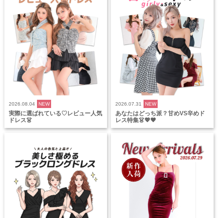
2026.08.04
NEW
2026.07.31
NEW
実際に選ばれている♡レビュー人気
あなたはどっち派？甘めVS辛めド
ドレス👗
レス特集👗💖🖤