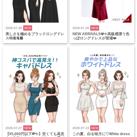
2026.07.30
NEW
2026.07.29
NEW
美しさを極めるブラックロングドレ
NEW ARRIVALS💎✨高級感漂う色
ス特集🐈‍⬛
っぽロングドレスが登場❤️
2026.07.27
NEW
2026.07.23
NEW
【¥5,000円以下💸✨】安くても高見
この夏、白を味方に♡White dress