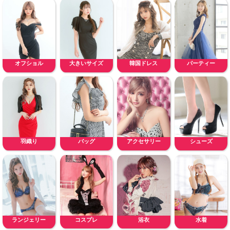
オフショル
大きいサイズ
韓国ドレス
パーティー
羽織り
バッグ
アクセサリー
シューズ
ランジェリー
コスプレ
浴衣
水着