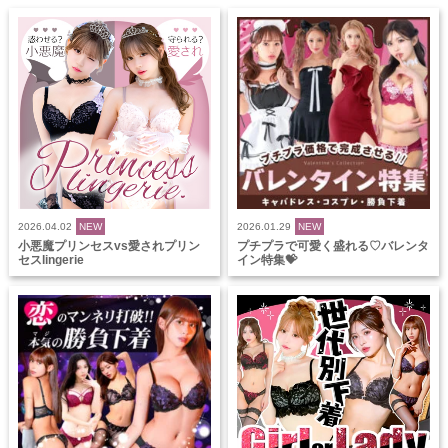
2026.04.02
NEW
2026.01.29
NEW
小悪魔プリンセスvs愛されプリン
プチプラで可愛く盛れる♡バレンタ
セスlingerie
イン特集💝