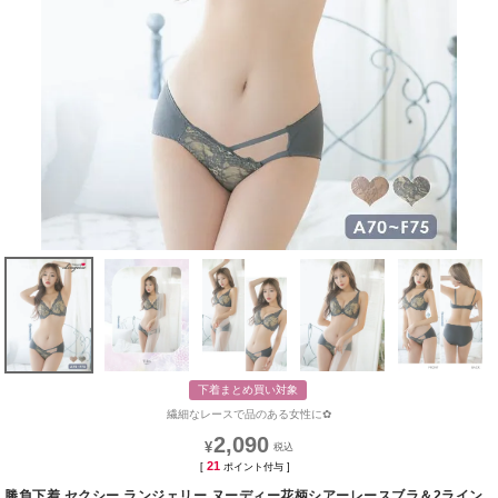
下着まとめ買い対象
繊細なレースで品のある女性に✿
2,090
¥
21
[
ポイント付与 ]
勝負下着 セクシー ランジェリー ヌーディー花柄シアーレースブラ＆2ライン