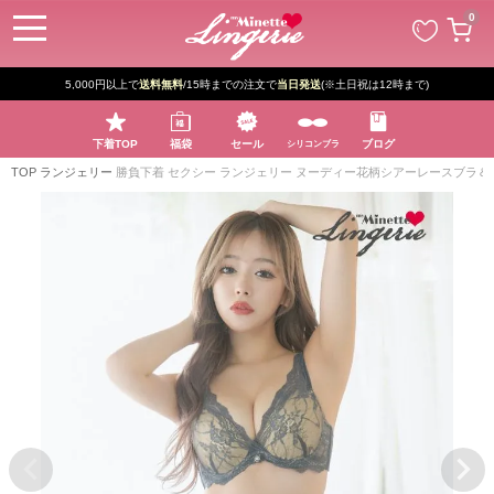
ペー
0
ジト
ップ
へ
5,000円以上で
送料無料
/15時までの注文で
当日発送
(※土日祝は12時まで)
下着TOP
福袋
セール
ブログ
シリコンブラ
TOP
ランジェリー
勝負下着 セクシー ランジェリー ヌーディー花柄シアーレースブラ＆