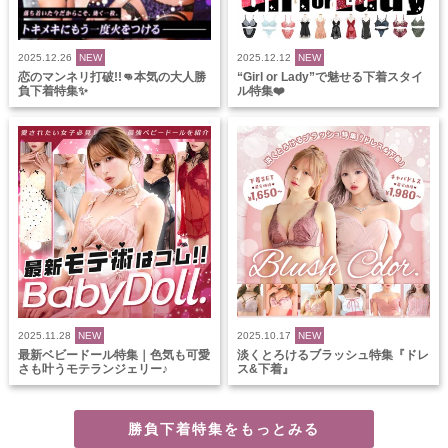
2025.12.26
NEW
2025.12.12
NEW
恋のマンネリ打破!!👊本気の大人勝
“Girl or Lady”で魅せる下着スタイ
負下着特集✨
ル特集❤️
2025.11.28
NEW
2025.10.17
NEW
最新ベビードール特集｜色気も可愛
淡くとろけるブラッシュ特集『ドレ
さも叶うモテランジェリー♪
ス&下着』
勝負下着特集をもっとみる