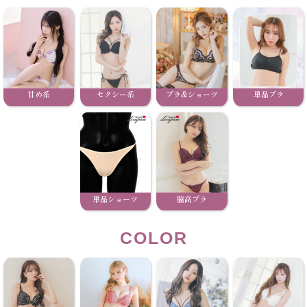
甘め系
セクシー系
ブラ&ショーツ
単品ブラ
単品ショーツ
脇高ブラ
COLOR