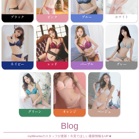
ブラック
ピンク
ブルー
ホワイト
ネイビー
レッド
パープル
グレー
グリーン
オレンジ
ベージュ
Blog
myMinetteのスタッフが更新！今見てほしい最新情報をUP★