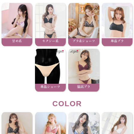
甘め系
セクシー系
ブラ&ショーツ
単品ブラ
単品ショーツ
脇高ブラ
COLOR