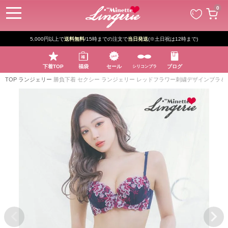
ペー
0
ジト
ップ
へ
5,000円以上で
送料無料
/15時までの注文で
当日発送
(※土日祝は12時まで)
下着TOP
福袋
セール
ブログ
シリコンブラ
TOP
ランジェリー
勝負下着 セクシー ランジェリー レッドフラワー刺繍デザインブラ＆