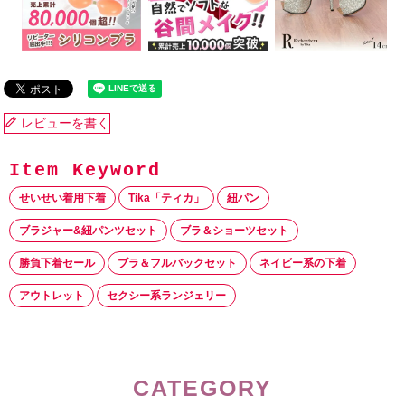
レビューを書く
せいせい着用下着
Tika「ティカ」
紐パン
ブラジャー&紐パンツセット
ブラ＆ショーツセット
勝負下着セール
ブラ＆フルバックセット
ネイビー系の下着
アウトレット
セクシー系ランジェリー
CATEGORY