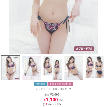
特別価格
下着まとめ買い対象
レッドフラワー刺繍が目を惹く❤︎
¥
2,090
定価
→
1,100
¥
11
[
ポイント付与 ]