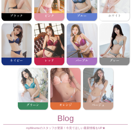
ブラック
ピンク
ブルー
ホワイト
ネイビー
レッド
パープル
グレー
グリーン
オレンジ
ベージュ
Blog
myMinetteのスタッフが更新！今見てほしい最新情報をUP★