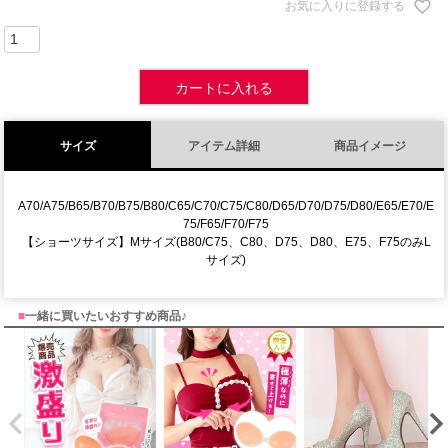
お気に入りに登録する
カートに入れる
サイズ
アイテム詳細
商品イメージ
A70/A75/B65/B70/B75/B80/C65/C70/C75/C80/D65/D70/D75/D80/E65/E70/E
75/F65/F70/F75
【ショーツサイズ】Mサイズ(B80/C75、C80、D75、D80、E75、F75のみL
サイズ)
■
一緒に買いたいおすすめ商品♪