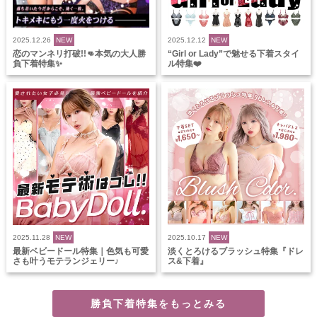
2025.12.26
NEW
2025.12.12
NEW
恋のマンネリ打破!!👊本気の大人勝
“Girl or Lady”で魅せる下着スタイ
負下着特集✨
ル特集❤️
2025.11.28
NEW
2025.10.17
NEW
最新ベビードール特集｜色気も可愛
淡くとろけるブラッシュ特集『ドレ
さも叶うモテランジェリー♪
ス&下着』
勝負下着特集をもっとみる