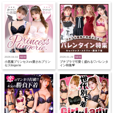
2026.04.02
NEW
2026.01.29
NEW
小悪魔プリンセスvs愛されプリン
プチプラで可愛く盛れる♡バレンタ
セスlingerie
イン特集💝