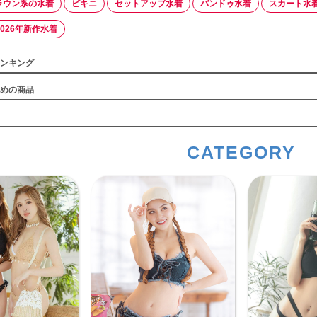
ラウン系の水着
ビキニ
セットアップ水着
バンドゥ水着
スカート水
2026年新作水着
ンキング
めの商品
CATEGORY