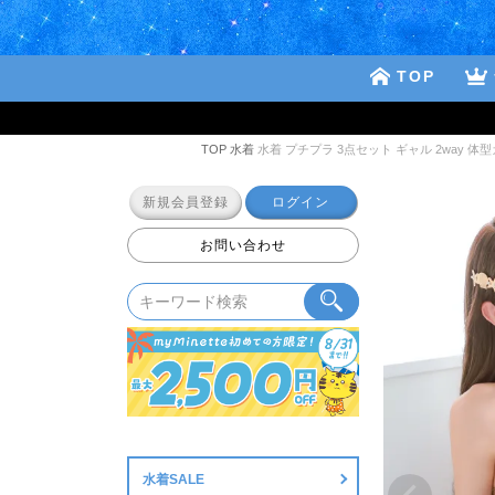
TOP
TOP
水着
水着 プチプラ 3点セット ギャル 2way 体型
新規会員登録
ログイン
お問い合わせ
水着SALE