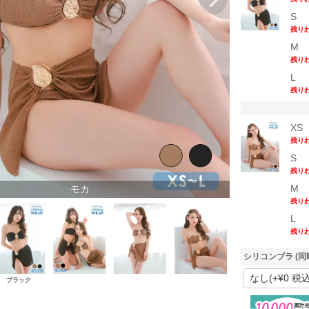
S
残り
M
残り
L
残り
XS
残り
S
残り
M
モカ
残り
L
残り
シリコンブラ (同
ブラック