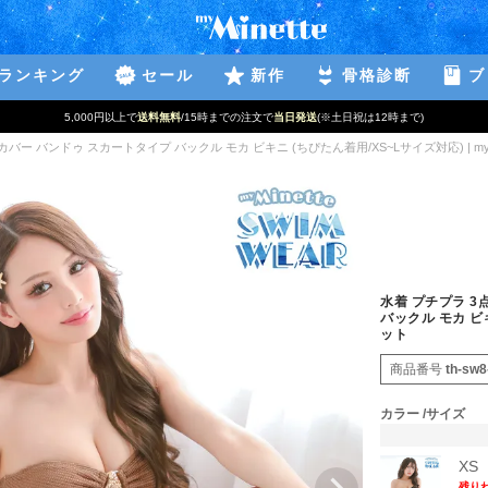
ランキング
セール
新作
骨格診断
ブ
5,000円以上で
送料無料
/15時までの注文で
当日発送
(※土日祝は12時まで)
カバー バンドゥ スカートタイプ バックル モカ ビキニ (ちぴたん着用/XS~Lサイズ対応) | myM
水着 プチプラ 3
バックル モカ ビキ
ット
商品番号
th-sw8
カラー
サイズ
XS
残り