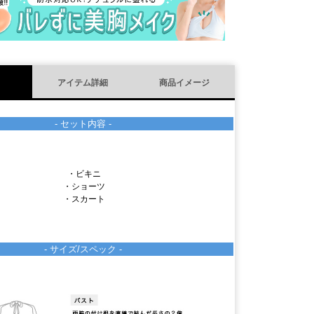
)
アイテム詳細
商品イメージ
- セット内容 -
・ビキニ
・ショーツ
・スカート
- サイズ/スペック -