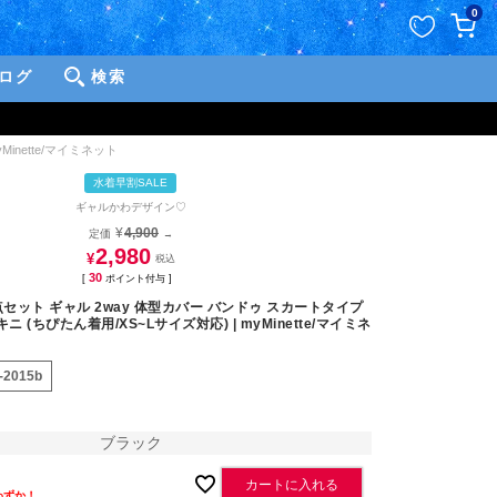
ペー
0
ジト
ップ
ログ
検索
へ
inette/マイミネット
水着早割SALE
ギャルかわデザイン♡
¥
4,900
定価
→
2,980
¥
30
[
ポイント付与 ]
点セット ギャル 2way 体型カバー バンドゥ スカートタイプ
ニ (ちぴたん着用/XS~Lサイズ対応) | myMinette/マイミネ
-2015b
ブラック
カートに入れる
わずか！