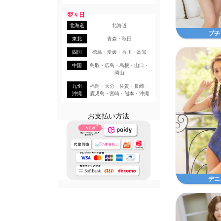
翌々日
北海道
北海道
プチ
東北
青森・秋田
四国
徳島・愛媛・香川・高知
中国
鳥取・広島・島根・山口・
岡山
九州
福岡・大分・佐賀・長崎・
沖縄
鹿児島・宮崎・熊本・沖縄
お支払い方法
デニ