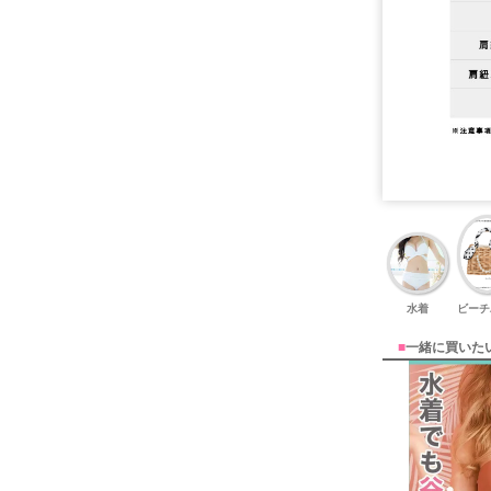
水着
ビーチ
■
一緒に買いた