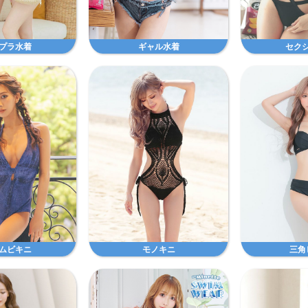
プラ水着
ギャル水着
セク
ムビキニ
モノキニ
三角