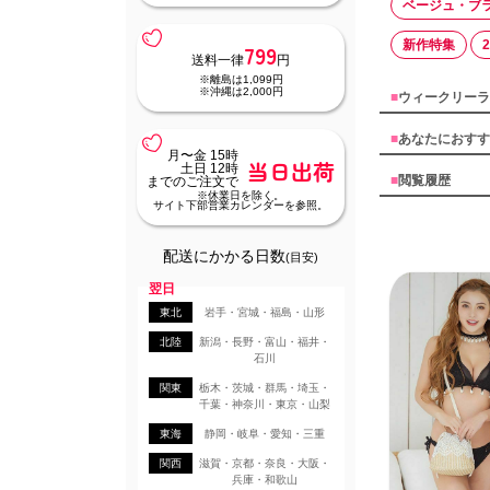
ベージュ・ブ
新作特集
799
送料一律
円
※離島は1,099円
※沖縄は2,000円
■
ウィークリーラ
■
あなたにおすす
月〜金 15時
当日出荷
土日 12時
■
閲覧履歴
までのご注文で
※休業日を除く。
サイト下部営業カレンダーを参照。
配送にかかる日数
(目安)
翌日
東北
岩手・宮城・福島・山形
北陸
新潟・長野・富山・福井・
石川
関東
栃木・茨城・群馬・埼玉・
千葉・神奈川・東京・山梨
東海
静岡・岐阜・愛知・三重
関西
滋賀・京都・奈良・大阪・
兵庫・和歌山