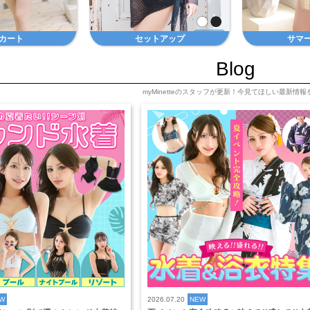
カート
セットアップ
サマ
Blog
myMinetteのスタッフが更新！今見てほしい最新情報
W
2026.07.20
NEW