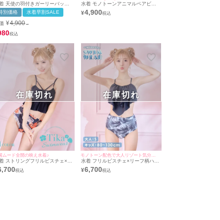
着 天使の羽付きガーリーバック
水着 モノトーンアニマルペアビキ
ンシャスペアモノキニビキニ
ニ
4,900
特別価格
水着早割SALE
¥
¥
4,900
価
→
980
在庫切れ
在庫切れ
国ムード全開の映え水着♪
モノトーン配色で大人リゾート気分を味わえる♪
着 ストリングフリルビスチェ×ハ
水着 フリルビスチェ×リーフ柄ハイ
イアンリーフ柄ハイウエストビキ
ウエストモノトーンホルターネック
6,700
6,700
¥
ビキニ