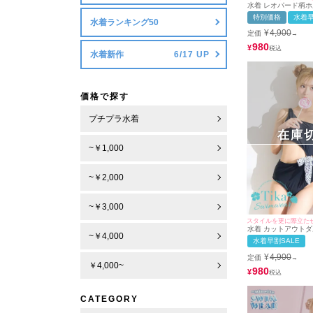
水着 レオパード柄
ペアフリルビキニ
特別価格
水着早
水着ランキング50
¥
4,900
定価
→
980
¥
水着新作
価格で探す
プチプラ水着
在庫
~￥1,000
~￥2,000
~￥3,000
水着 カットアウト
~￥4,000
ボンワンショルダー
水着早割SALE
エストビキニ
¥
4,900
定価
→
￥4,000~
980
¥
CATEGORY