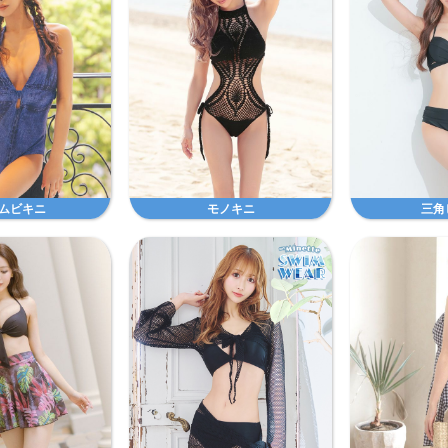
ムビキニ
モノキニ
三角