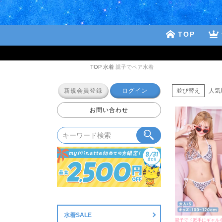
TOP
TOP
水着
親子でペア水着
並び替え
人気
新規会員登録
ログイン
お問い合わせ
水着SALE
親子でド派手にギャル