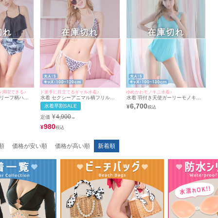
切れ
在庫切れ
在庫切れ
を満喫できる♪
ド派手に目立てるギャル水着♪
ゆめかわモノキニ水着♪
ェリーフ柄ハイ
水着 セクシーアニマル柄フリル三
水着 羽付き天使ガーリーモノキニ
ックビキニ
角ホルターネックビキニ
ビキニ
6,700
水着早割SALE
¥
¥
4,900
定価
→
980
¥
順
価格が安い順
価格が高い順
新着順