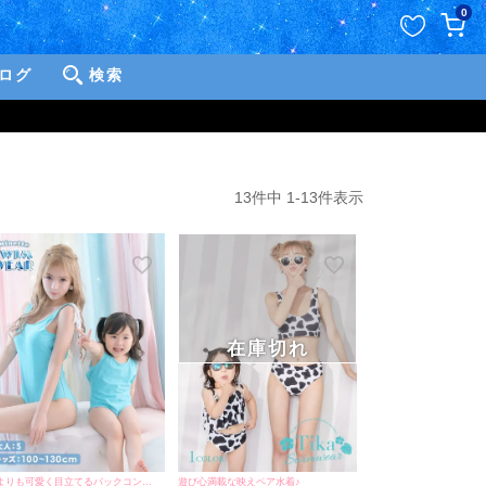
ペー
0
ジト
ップ
ログ
検索
へ
13
件中
1
-
13
件表示
在庫切れ
誰よりも可愛く目立てるバックコンシャスデザイン♪
遊び心満載な映えペア水着♪