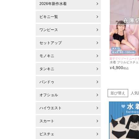
2026年新作水着
ビキニ一覧
在庫
ワンピース
セットアップ
モノキニ
親子でリゾートムード
水着 フリルビスチ
ウエストホルターネ
4,900
¥
タンキニ
バンドゥ
並び替え
人気
オフショル
ハイウエスト
スカート
ビスチェ