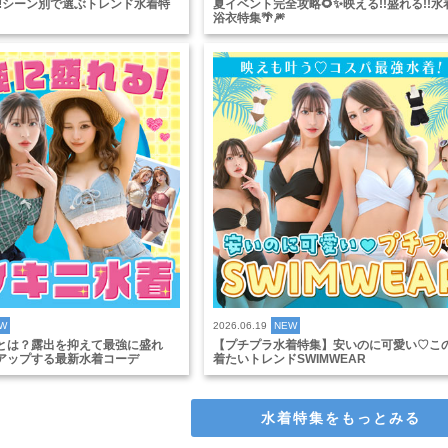
‼️シーン別で選ぶトレンド水着特
夏イベント完全攻略🌻✨映える!!盛れる!!水
浴衣特集🌴🎆
W
2026.06.19
NEW
とは？露出を抑えて最強に盛れ
【プチプラ水着特集】安いのに可愛い♡こ
アップする最新水着コーデ
着たいトレンドSWIMWEAR
水着特集をもっとみる