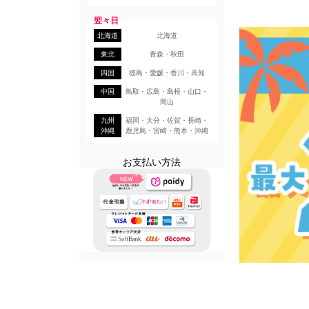
翌々日
北海道
北海道
東北
青森・秋田
四国
徳島・愛媛・香川・高知
中国
鳥取・広島・島根・山口・
岡山
九州
福岡・大分・佐賀・長崎・
沖縄
鹿児島・宮崎・熊本・沖縄
お支払い方法