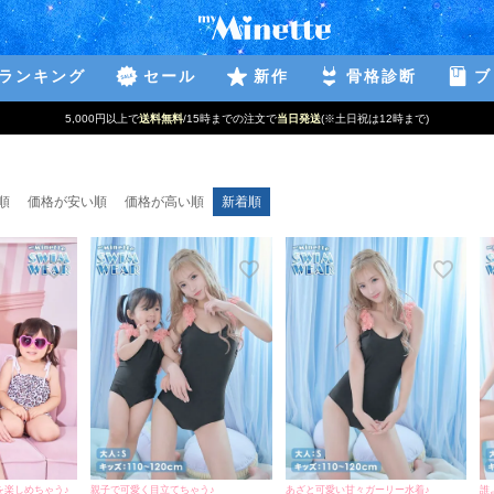
ランキング
セール
新作
骨格診断
ブ
5,000円以上で
送料無料
/15時までの注文で
当日発送
(※土日祝は12時まで)
順
価格が安い順
価格が高い順
新着順
を楽しめちゃう♪
親子で可愛く目立てちゃう♪
あざと可愛い甘々ガーリー水着♪