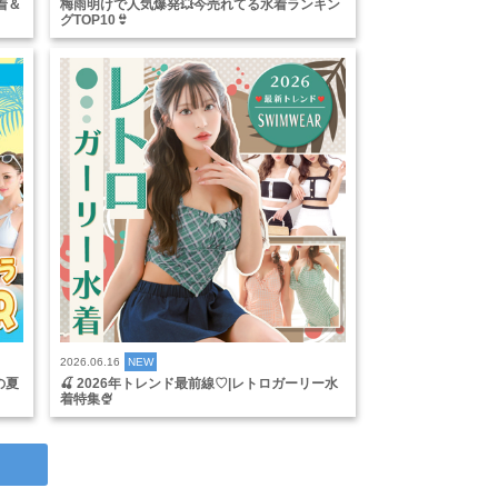
着＆
梅雨明けで人気爆発💥今売れてる水着ランキン
グTOP10👙
2026.06.16
NEW
の夏
🍒 2026年トレンド最前線♡|レトロガーリー水
着特集🍨