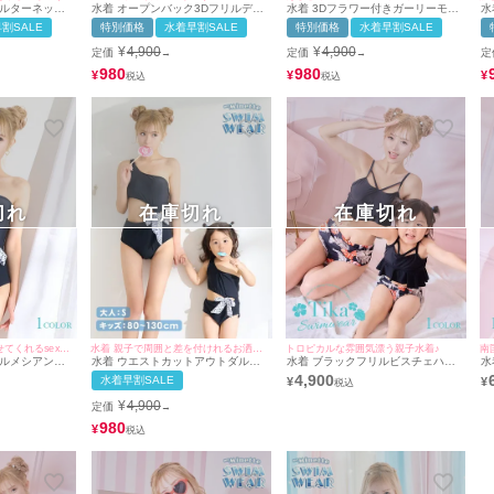
ホルターネック
水着 オープンバック3Dフリルデザ
水着 3Dフラワー付きガーリーモノ
水
インガーリーペアモノキニビキニ
キニビキニ
コ
割SALE
特別価格
水着早割SALE
特別価格
水着早割SALE
¥
4,900
¥
4,900
定価
定価
定
→
→
980
980
¥
¥
¥
切れ
在庫切れ
在庫切れ
スタイルを更に際立たせてくれるsexy水着♪
水着 親子で周囲と差を付けれるお洒落水着♪
トロピカルな雰囲気漂う親子水着♪
南
ダルメシアンリ
水着 ウエストカットアウトダルメ
水着 ブラックフリルビスチェハワ
水
モノキニハイウ
シアンプリントリボンワンショルダ
イアンリーフ柄ペアハイウエストビ
ワ
4,900
水着早割SALE
¥
¥
ーペアモノキニビキニ
キニ
ニ
¥
4,900
定価
→
980
¥