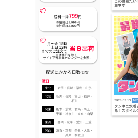
この夏着たい
集💙🌴
799
送料一律
円
※離島は1,099円
※沖縄は2,000円
月〜金 15時
当日出荷
土日 12時
までのご注文で
※休業日を除く。
サイト下部営業カレンダーを参照。
配送にかかる日数
(目安)
翌日
東北
岩手・宮城・福島・山形
北陸
新潟・長野・富山・福井・
2026.07.13
NE
石川
タンキニ水着
関東
栃木・茨城・群馬・埼玉・
る！スタイル
千葉・神奈川・東京・山梨
東海
静岡・岐阜・愛知・三重
関西
滋賀・京都・奈良・大阪・
兵庫・和歌山