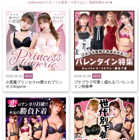
myMinetteのスタッフが更新！今見てほしい最新情報をUP★
2026.04.02
NEW
2026.01.29
NEW
小悪魔プリンセスvs愛されプリン
プチプラで可愛く盛れる♡バレンタ
セスlingerie
イン特集💝