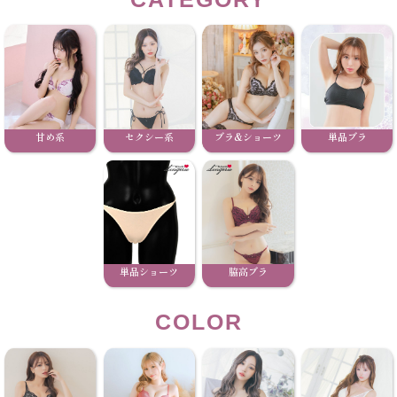
甘め系
セクシー系
ブラ&ショーツ
単品ブラ
単品ショーツ
脇高ブラ
COLOR