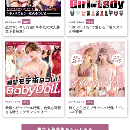
2025.12.26
NEW
2025.12.12
NEW
恋のマンネリ打破!!👊本気の大人勝
“Girl or Lady”で魅せる下着スタイ
負下着特集✨
ル特集❤️
2025.11.28
NEW
2025.10.17
NEW
最新ベビードール特集｜色気も可愛
淡くとろけるブラッシュ特集『ドレ
さも叶うモテランジェリー♪
ス&下着』
勝負下着特集をもっとみる