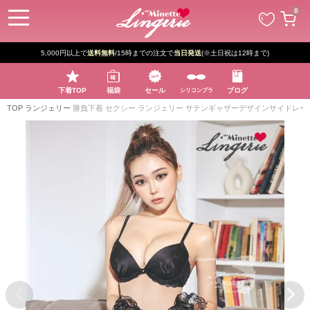
ペー
0
ジト
ップ
へ
5,000円以上で
送料無料
/15時までの注文で
当日発送
(※土日祝は12時まで)
下着TOP
福袋
セール
ブログ
シリコンブラ
TOP
ランジェリー
勝負下着 セクシー ランジェリー サテンギャザーデザインサイドレー