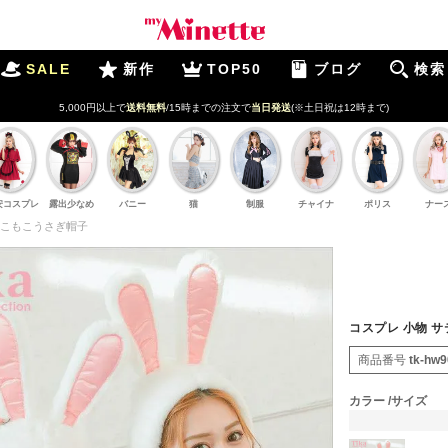
SALE
新作
TOP50
ブログ
検索
5,000円以上で
送料無料
/15時までの注文で
当日発送
(※土日祝は12時まで)
安コスプレ
露出少なめ
バニー
猫
制服
チャイナ
ポリス
ナー
もこもこうさぎ帽子
コスプレ 小物 
商品番号
tk-hw
カラー
サイズ