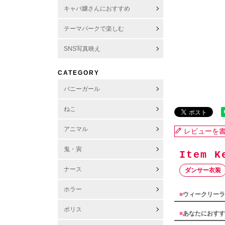
キャバ嬢さんにおすすめ
テーマパークで楽しむ
SNS写真映え
CATEGORY
バニーガール
ねこ
アニマル
レビューを
鬼・寅
ナース
ダンサー衣装
ホラー
■
ウィークリーラ
ポリス
■
あなたにおすす