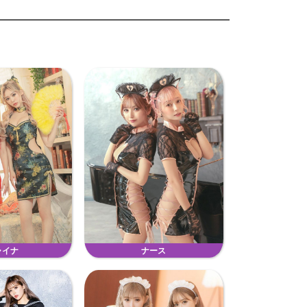
ャイナ
ナース