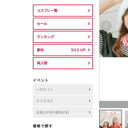
コスプレ一覧
セール
ランキング
新作
再入荷
イベント
ハロウィン
クリスマス
お化けの日×節分の日
価格で探す