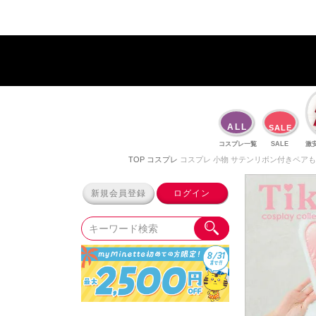
ALL
SALE
コスプレ一覧
SALE
激
TOP
コスプレ
コスプレ 小物 サテンリボン付きペア
新規会員登録
ログイン