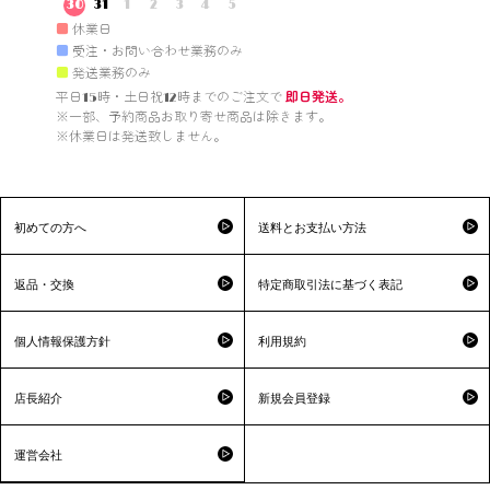
30
31
1
2
3
4
5
■
休業日
■
受注・お問い合わせ業務のみ
■
発送業務のみ
平日15時・土日祝12時までのご注文で 
即日発送。
※一部、予約商品お取り寄せ商品は除きます。

※休業日は発送致しません。

初めての方へ
送料とお支払い方法
返品・交換
特定商取引法に基づく表記
個人情報保護方針
利用規約
店長紹介
新規会員登録
運営会社