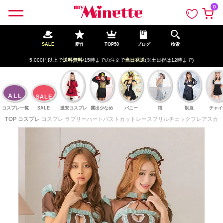
ペー
0
ジト
ップ
へ
SALE
新作
TOP50
ブログ
検索
5,000円以上で
送料無料
/15時までの注文で
当日発送
(※土日祝は12時まで)
ALL
SALE
コスプレ一覧
SALE
激安コスプレ
露出少なめ
バニー
猫
制服
チャイ
TOP
コスプレ
コスプレ ラブリーハートバストカットレースフリルチェックフレアスカートへ