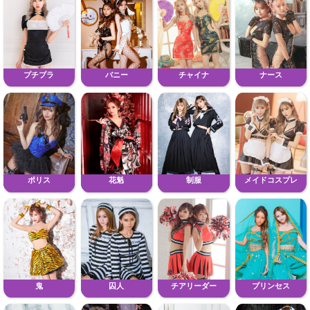
プチプラ
バニー
チャイナ
ナース
ポリス
花魁
制服
メイドコスプレ
鬼
囚人
チアリーダー
プリンセス