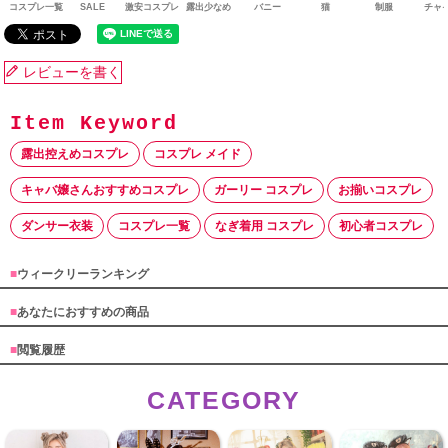
コスプレ一覧
SALE
激安コスプレ
露出少なめ
バニー
猫
制服
チャ
レビューを書く
露出控えめコスプレ
コスプレ メイド
キャバ嬢さんおすすめコスプレ
ガーリー コスプレ
お揃いコスプレ
ダンサー衣装
コスプレ一覧
なぎ着用 コスプレ
初心者コスプレ
■
ウィークリーランキング
■
あなたにおすすめの商品
■
閲覧履歴
CATEGORY