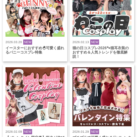
2026.03.20
NEW
2026.02.13
NEW
イースターにおすすめ🐣可愛く盛れ
猫の日コスプレ2026🐾猫耳衣装の
るバニーコスプレ特集
おすすめ＆人気トレンドを徹底解
説！
2026.02.09
NEW
2026.01.29
NEW