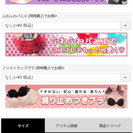
ふわふわパニエ (同時購入でお得)
(
必
須
)
ノンストラップブラ (同時購入でお得)
(
必
須
)
サイズ
アイテム詳細
商品イメージ