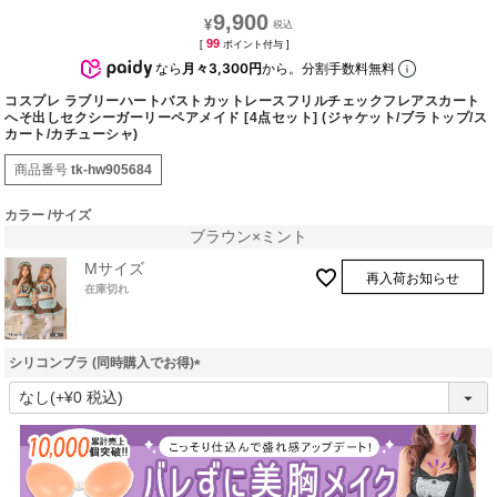
9,900
¥
99
[
ポイント付与 ]
なら
月々3,300円
から。分割手数料無料
コスプレ ラブリーハートバストカットレースフリルチェックフレアスカート
へそ出しセクシーガーリーペアメイド [4点セット] (ジャケット/ブラトップ/ス
カート/カチューシャ)
商品番号
tk-hw905684
カラー
サイズ
ブラウン×ミント
Mサイズ
再入荷お知らせ
在庫切れ
シリコンブラ (同時購入でお得)
(
必
須
)