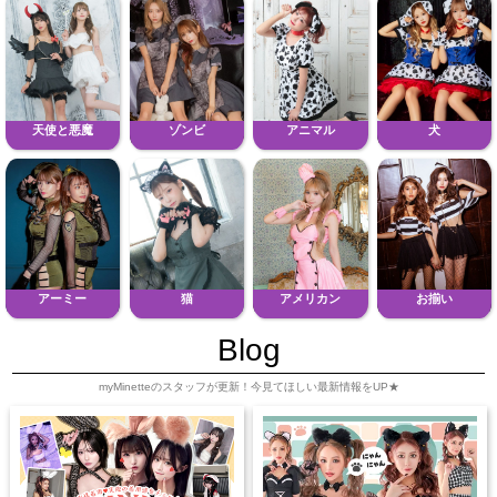
天使と悪魔
ゾンビ
アニマル
犬
アーミー
猫
アメリカン
お揃い
Blog
myMinetteのスタッフが更新！今見てほしい最新情報をUP★