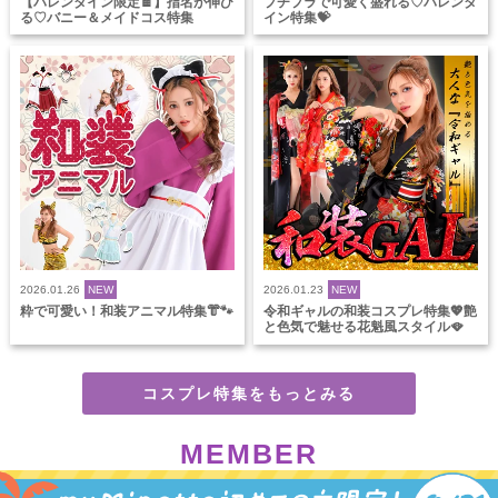
【バレンタイン限定🍫】指名が伸び
プチプラで可愛く盛れる♡バレンタ
る♡バニー＆メイドコス特集
イン特集💝
2026.01.26
NEW
2026.01.23
NEW
粋で可愛い！和装アニマル特集👘🐾
令和ギャルの和装コスプレ特集💖艶
と色気で魅せる花魁風スタイル🪭
コスプレ特集をもっとみる
MEMBER