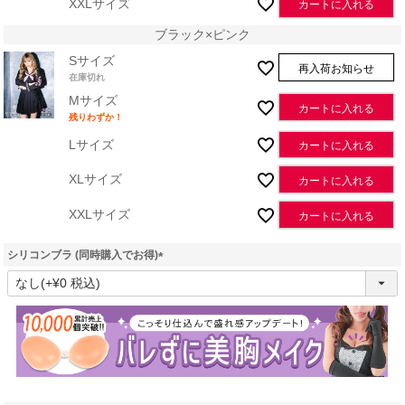
XXLサイズ
カートに入れる
ブラック×ピンク
Sサイズ
再入荷お知らせ
在庫切れ
Mサイズ
カートに入れる
残りわずか！
Lサイズ
カートに入れる
XLサイズ
カートに入れる
XXLサイズ
カートに入れる
シリコンブラ (同時購入でお得)
(
必
須
)