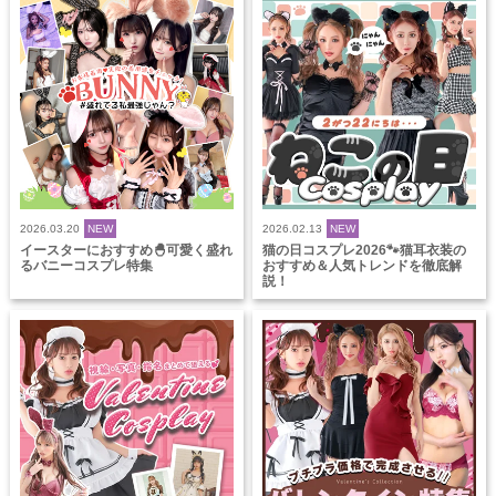
2026.03.20
NEW
2026.02.13
NEW
イースターにおすすめ🐣可愛く盛れ
猫の日コスプレ2026🐾猫耳衣装の
るバニーコスプレ特集
おすすめ＆人気トレンドを徹底解
説！