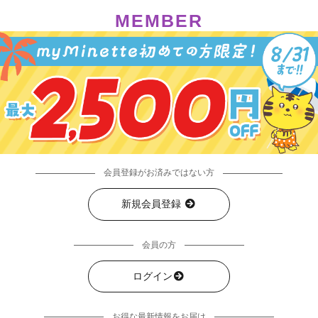
MEMBER
会員登録がお済みではない方
新規会員登録
会員の方
ログイン
お得な最新情報をお届け