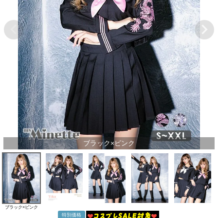
ブラック×ピンク
ブラック×ピンク
特別価格