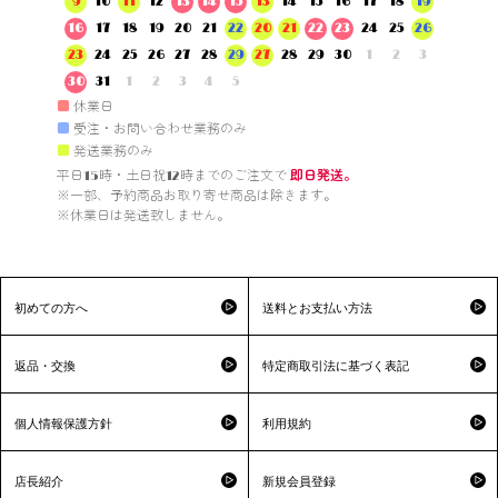
9
10
11
12
13
14
15
13
14
15
16
17
18
19
16
17
18
19
20
21
22
20
21
22
23
24
25
26
23
24
25
26
27
28
29
27
28
29
30
1
2
3
30
31
1
2
3
4
5
■
休業日
■
受注・お問い合わせ業務のみ
■
発送業務のみ
平日15時・土日祝12時までのご注文で 
即日発送。
※一部、予約商品お取り寄せ商品は除きます。

※休業日は発送致しません。

初めての方へ
送料とお支払い方法
返品・交換
特定商取引法に基づく表記
個人情報保護方針
利用規約
店長紹介
新規会員登録