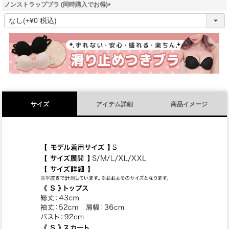
ノンストラップブラ (同時購入でお得)
(
必
須
)
サイズ
アイテム詳細
商品イメージ