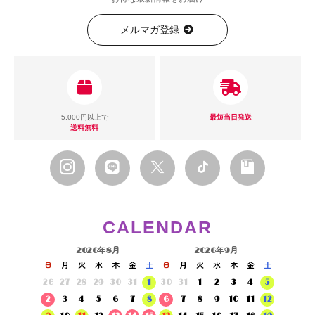
メルマガ登録
5,000円以上で
最短当日発送
送料無料
CALENDAR
2026年8月
2026年9月
日
月
火
水
木
金
土
日
月
火
水
木
金
土
26
27
28
29
30
31
1
30
31
1
2
3
4
5
2
3
4
5
6
7
8
6
7
8
9
10
11
12