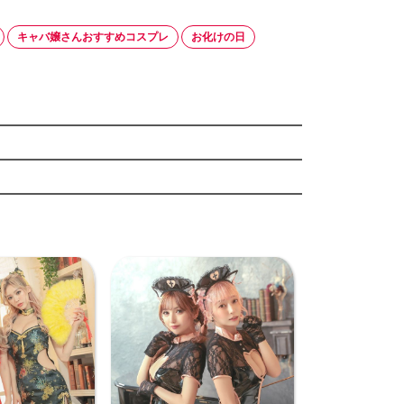
キャバ嬢さんおすすめコスプレ
お化けの日