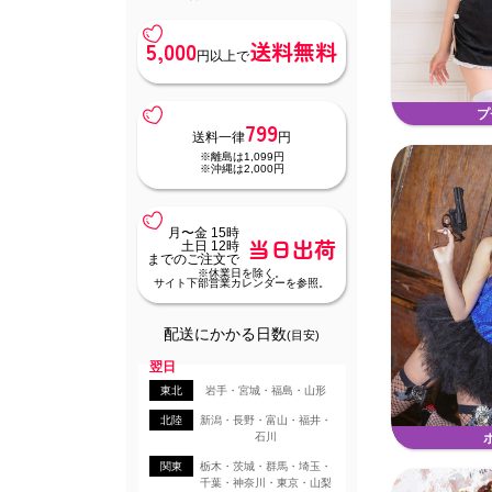
5,000
送料無料
円以上で
プ
799
送料一律
円
※離島は1,099円
※沖縄は2,000円
月〜金 15時
当日出荷
土日 12時
までのご注文で
※休業日を除く。
サイト下部営業カレンダーを参照。
配送にかかる日数
(目安)
翌日
東北
岩手・宮城・福島・山形
北陸
新潟・長野・富山・福井・
石川
関東
栃木・茨城・群馬・埼玉・
千葉・神奈川・東京・山梨