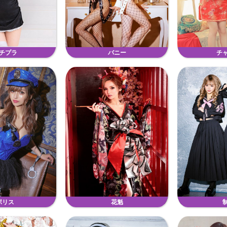
チプラ
バニー
チ
ポリス
花魁