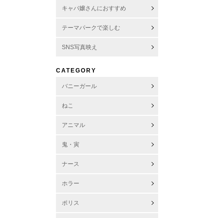
キャバ嬢さんにおすすめ
テーマパークで楽しむ
SNS写真映え
CATEGORY
バニーガール
ねこ
アニマル
鬼・寅
ナース
ホラー
ポリス