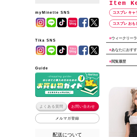
myMinette SNS
コスプレ キャ
コスプレ おも
■
ウィークリーラ
Tika SNS
■
あなたにおすす
■
閲覧履歴
Guide
よくある質問
お問い合わせ
メルマガ登録
配送について