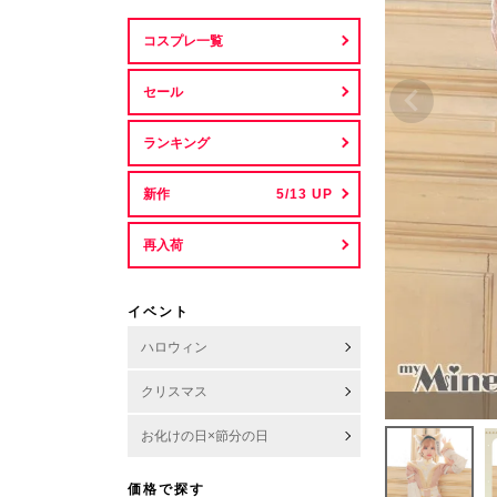
コスプレ一覧
セール
ランキング
新作
再入荷
イベント
ハロウィン
クリスマス
お化けの日×節分の日
価格で探す