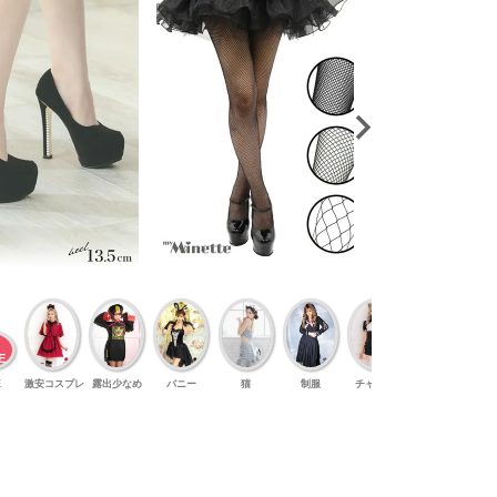
E
E
激安コスプレ
露出少なめ
バニー
猫
制服
チャイナ
ポリス