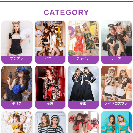
CATEGORY
プチプラ
バニー
チャイナ
ナース
ポリス
花魁
制服
メイドコスプレ