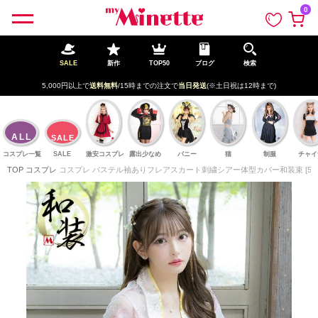
ペー
0
ジト
ップ
へ
SALE
新作
TOP50
ブログ
検索
5,000円以上で
送料無料
/15時までの注文で
当日発送
(※土日祝は12時まで)
ALL
SALE
コスプレ一覧
SALE
激安コスプレ
露出少なめ
バニー
猫
制服
チャイ
TOP
コスプレ
コスプレ パステル袖ありフレアスカート刺繍シアー体型カバー和装束 [5点セ