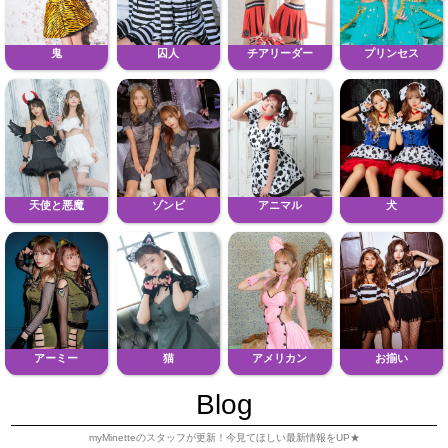
鬼
囚人
チアリーダー
プリンセス
天使と悪魔
ゾンビ
アニマル
犬
アーミー
猫
アメリカン
お揃い
Blog
myMinetteのスタッフが更新！今見てほしい最新情報をUP★