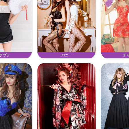
チプラ
バニー
チ