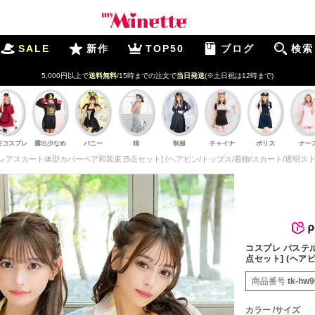
SALE
新作
TOP50
ブログ
検索
5,000円以上で
送料無料
/15時までの注文で
当日発送
(※土日祝は12時まで)
安コスプレ
露出少なめ
バニー
猫
制服
チャイナ
ポリス
ナー
アスカート体型カバーペア和装束 [5点セット] (ヘアピン/トップス/着物/スカート/透明スト
コスプレ パステ
点セット] (ヘア
商品番号
tk-hw
カラー
サイズ