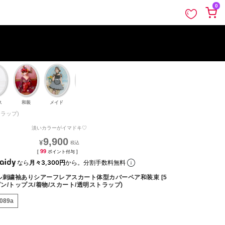
ペー
0
ジト
ップ
へ
ス
和装
メイド
鬼
巫女
囚人
天使と悪魔
ゾンビ
ラップ)
淡いカラーがイマドキ♡
9,900
¥
99
[
ポイント付与 ]
なら
月々3,300円
から。分割手数料無料
ル刺繍袖ありシアーフレアスカート体型カバーペア和装束 [5
ピン/トップス/着物/スカート/透明ストラップ)
9089a