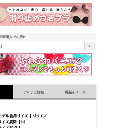
須
)
ブルー
同時購入でお得)
(
必
須
)
アイテム詳細
商品イメージ