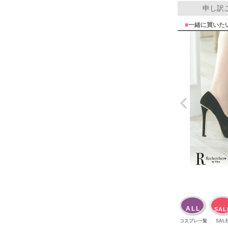
申し訳
■
一緒に買いた
ALL
SAL
コスプレ一覧
SAL