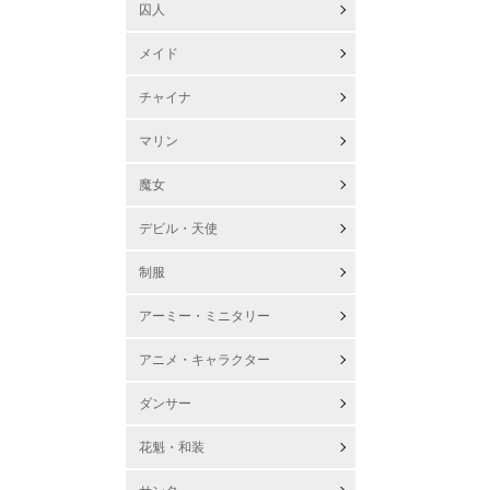
囚人
メイド
チャイナ
マリン
魔女
デビル・天使
制服
アーミー・ミニタリー
アニメ・キャラクター
ダンサー
花魁・和装