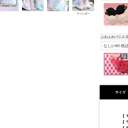
ラベンダー
ふわふわパニエ (
サイズ