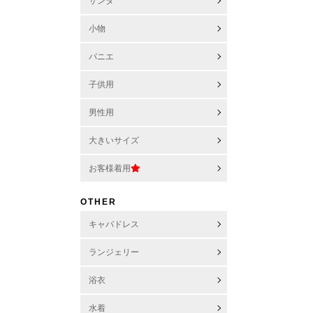
サンタ
小物
パニエ
子供用
男性用
大きいサイズ
お客様着用
OTHER
キャバドレス
ランジェリー
浴衣
水着