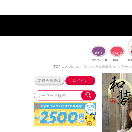
ALL
SALE
コスプレ一覧
SALE
激
TOP
コスプレ
コスプレ パステル刺繍袖ありシアーフレ
新規会員登録
ログイン