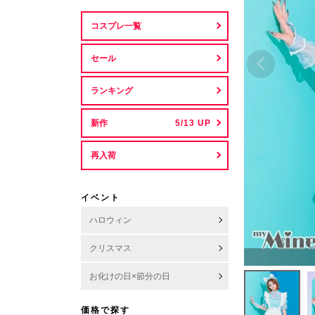
コスプレ一覧
セール
ランキング
新作
再入荷
イベント
ハロウィン
クリスマス
お化けの日×節分の日
価格で探す