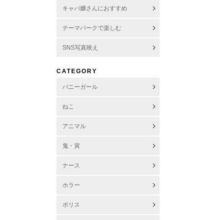
キャバ嬢さんにおすすめ
テーマパークで楽しむ
SNS写真映え
CATEGORY
バニーガール
ねこ
アニマル
鬼・寅
ナース
ホラー
ポリス