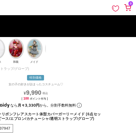
ペー
0
ジト
ップ
へ
ス
和装
メイド
鬼
巫女
囚人
天使と悪魔
ゾンビ
トラップ/グローブ)
特別価格
女の子の好きが詰まったコスチューム♡
9,990
¥
100
[
ポイント付与 ]
なら
月々3,330円
から。分割手数料無料
ーリボンフレアスカート体型カバーガーリーメイド [6点セッ
ンピース/エプロン/カチューシャ/透明ストラップ/グローブ)
907947