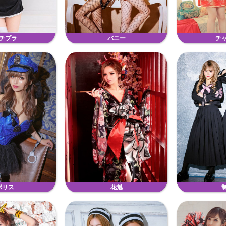
チプラ
バニー
チ
ポリス
花魁