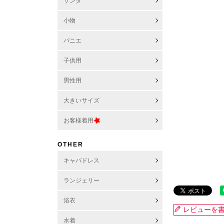
サンタ
小物
パニエ
子供用
男性用
大きいサイズ
お客様着用
OTHER
キャバドレス
ランジェリー
浴衣
レビューを
水着