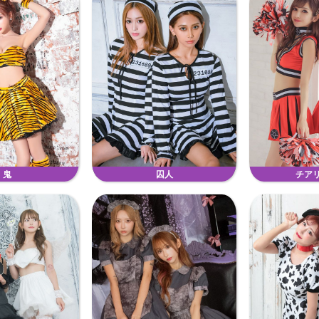
鬼
囚人
チア