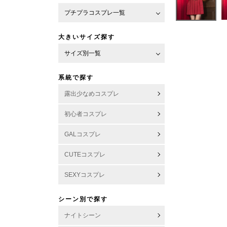
プチプラコスプレ一覧
大きいサイズ探す
サイズ別一覧
系統で探す
露出少なめコスプレ
初心者コスプレ
GALコスプレ
CUTEコスプレ
SEXYコスプレ
シーン別で探す
ナイトシーン