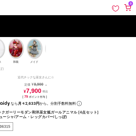
ペー
0
ジト
ップ
へ
ス
和装
メイド
鬼
巫女
囚人
天使と悪魔
ゾンビ
ぽ)
近代チックな巫女さんに☆
¥
8,900
定価
→
7,900
¥
79
[
ポイント付与 ]
なら
月々2,633円
から。分割手数料無料
ックガーリーモダン和洋巫女狐ガールアニマル [4点セット]
チューシャ/アーム・レッグカバー/しっぽ)
906315