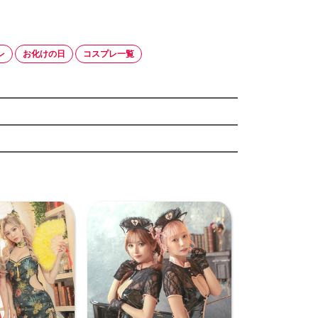
レ
お化けの日
コスプレ一覧