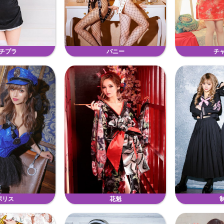
チプラ
バニー
チ
ポリス
花魁