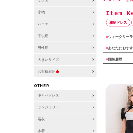
サンタ
小物
和柄ドレス
パニエ
子供用
■
ウィークリーラ
男性用
■
あなたにおすす
■
閲覧履歴
大きいサイズ
お客様着用
OTHER
キャバドレス
ランジェリー
浴衣
水着