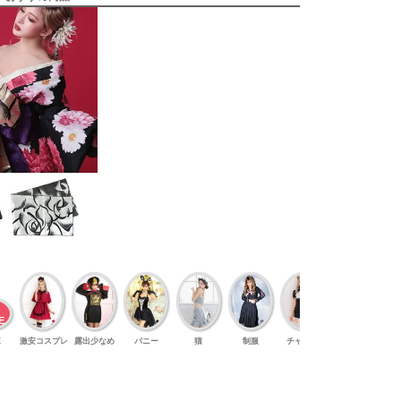
E
E
激安コスプレ
露出少なめ
バニー
猫
制服
チャイナ
ポリス