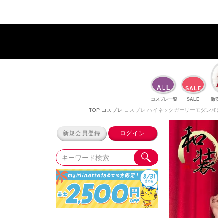
ALL
SALE
コスプレ一覧
SALE
激
TOP
コスプレ
コスプレ ハイネックガーリーモダン和洋
新規会員登録
ログイン