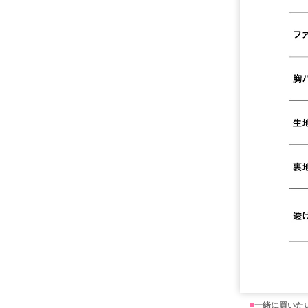
■
一緒に買いた