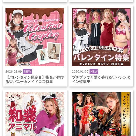
2026.02.09
NEW
2026.01.29
NEW
【バレンタイン限定🍫】指名が伸び
プチプラで可愛く盛れる♡バレンタ
る♡バニー＆メイドコス特集
イン特集💝