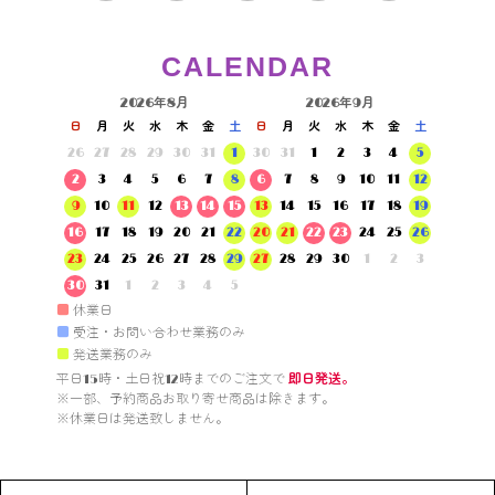
CALENDAR
2026年8月
2026年9月
日
月
火
水
木
金
土
日
月
火
水
木
金
土
26
27
28
29
30
31
1
30
31
1
2
3
4
5
2
3
4
5
6
7
8
6
7
8
9
10
11
12
9
10
11
12
13
14
15
13
14
15
16
17
18
19
16
17
18
19
20
21
22
20
21
22
23
24
25
26
23
24
25
26
27
28
29
27
28
29
30
1
2
3
30
31
1
2
3
4
5
■
休業日
■
受注・お問い合わせ業務のみ
■
発送業務のみ
平日15時・土日祝12時までのご注文で 
即日発送。
※一部、予約商品お取り寄せ商品は除きます。

※休業日は発送致しません。
