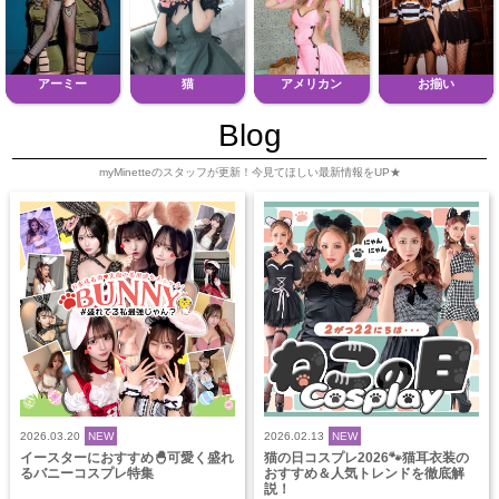
アーミー
猫
アメリカン
お揃い
Blog
myMinetteのスタッフが更新！今見てほしい最新情報をUP★
2026.03.20
NEW
2026.02.13
NEW
イースターにおすすめ🐣可愛く盛れ
猫の日コスプレ2026🐾猫耳衣装の
るバニーコスプレ特集
おすすめ＆人気トレンドを徹底解
説！