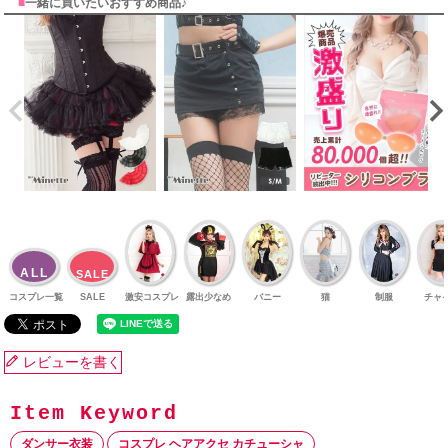
■
一緒に買いたいおすすめ商品♪
ALL
SALE
コスプレ一覧
SALE
激安コスプレ
露出少なめ
バニー
猫
制服
チャ
レビューを書く
ダンサー衣装
コスプレ ヘアアクセ カチューシャ