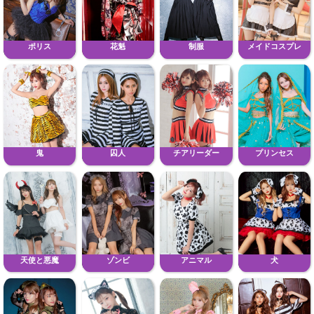
ポリス
花魁
制服
メイドコスプレ
鬼
囚人
チアリーダー
プリンセス
天使と悪魔
ゾンビ
アニマル
犬