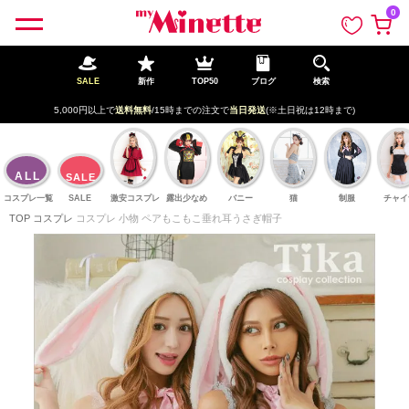
ペー
0
ジト
ップ
へ
SALE
新作
TOP50
ブログ
検索
5,000円以上で
送料無料
/15時までの注文で
当日発送
(※土日祝は12時まで)
ALL
SALE
コスプレ一覧
SALE
激安コスプレ
露出少なめ
バニー
猫
制服
チャイ
TOP
コスプレ
コスプレ 小物 ペアもこもこ垂れ耳うさぎ帽子