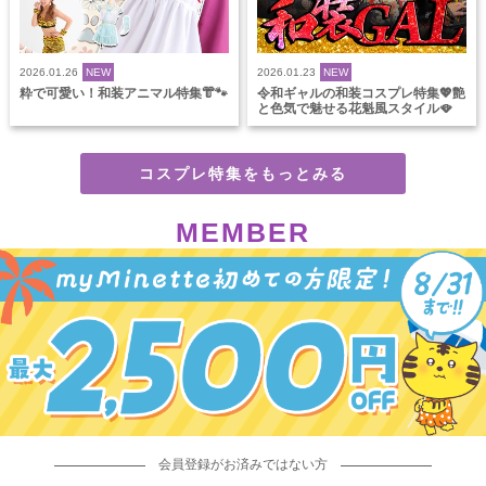
2026.01.26
NEW
2026.01.23
NEW
粋で可愛い！和装アニマル特集👘🐾
令和ギャルの和装コスプレ特集💖艶
と色気で魅せる花魁風スタイル🪭
コスプレ特集をもっとみる
MEMBER
会員登録がお済みではない方