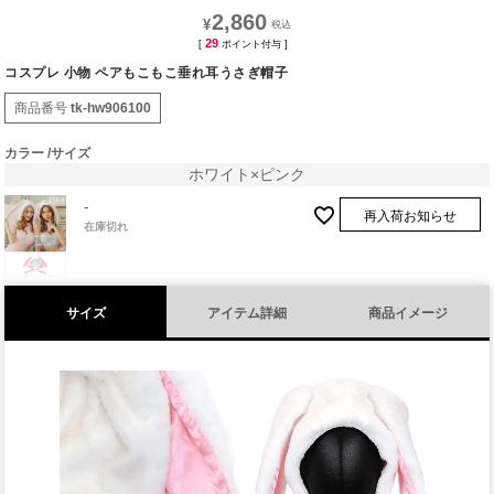
2,860
¥
29
[
ポイント付与 ]
コスプレ 小物 ペアもこもこ垂れ耳うさぎ帽子
商品番号
tk-hw906100
カラー
サイズ
ホワイト×ピンク
-
再入荷お知らせ
在庫切れ
サイズ
アイテム詳細
商品イメージ