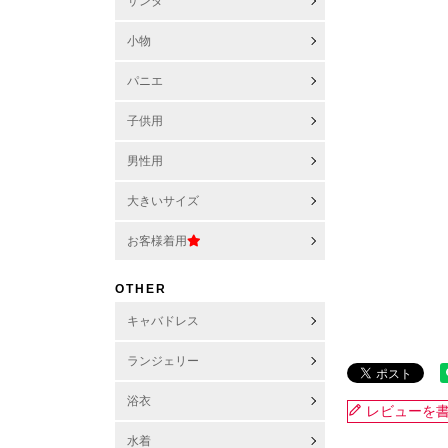
サンタ
小物
パニエ
子供用
男性用
大きいサイズ
お客様着用
OTHER
キャバドレス
ランジェリー
浴衣
レビューを
水着