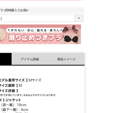
ラ (同時購入でお得)
(
必
須
)
アイテム詳細
商品イメージ