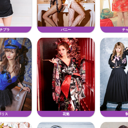
チプラ
バニー
チ
ポリス
花魁