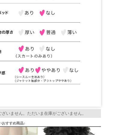
ございません。ただいま在庫がございません。
いおすすめ商品♪