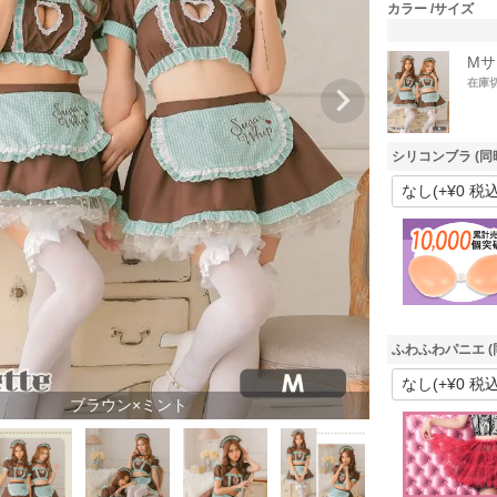
カラー
サイズ
Mサ
在庫
シリコンブラ (同
ふわふわパニエ (
ブラウン×ミント