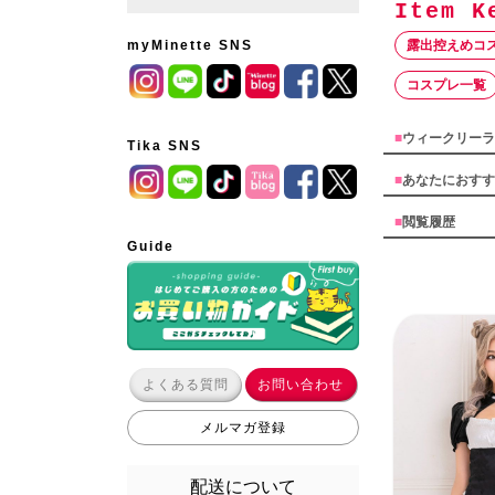
myMinette SNS
露出控えめコ
コスプレ一覧
■
ウィークリーラ
Tika SNS
■
あなたにおすす
■
閲覧履歴
Guide
よくある質問
お問い合わせ
メルマガ登録
配送について