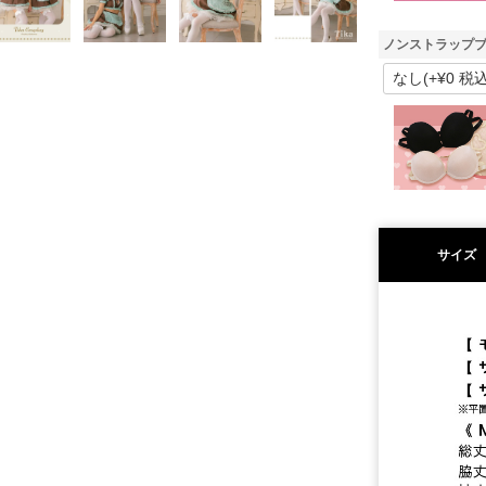
ノンストラップブ
サイズ