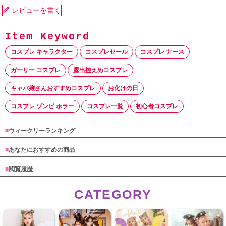
レビューを書く
コスプレ キャラクター
コスプレセール
コスプレ ナース
ガーリー コスプレ
露出控えめコスプレ
キャバ嬢さんおすすめコスプレ
お化けの日
コスプレ ゾンビ ホラー
コスプレ一覧
初心者コスプレ
■
ウィークリーランキング
■
あなたにおすすめの商品
■
閲覧履歴
CATEGORY