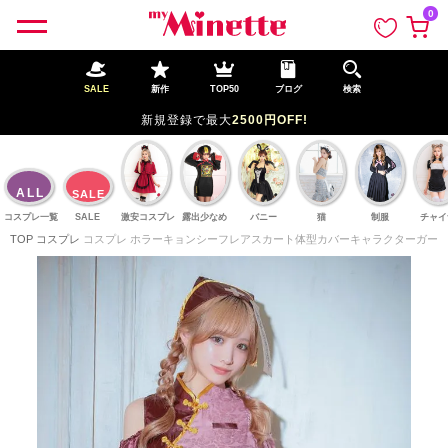
ペー
0
ジト
ップ
へ
SALE
新作
TOP50
ブログ
検索
新規登録で最大
2500円OFF!
ALL
SALE
コスプレ一覧
SALE
激安コスプレ
露出少なめ
バニー
猫
制服
チャイ
TOP
コスプレ
コスプレ ホラーキョンシーフレアスカート体型カバーキャラクターガーリーレ