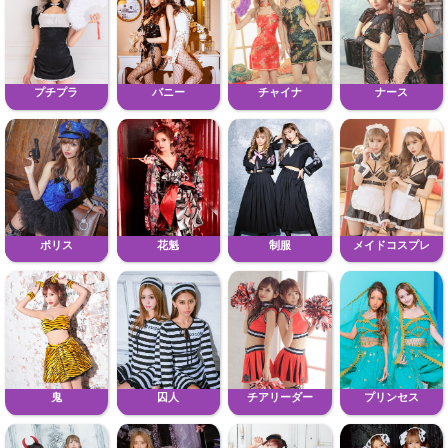
プチプラ
バニー
チャイナ
ナース
ポリス
花魁
制服
メイドコスプレ
鬼
囚人
チアリーダー
プリンセス