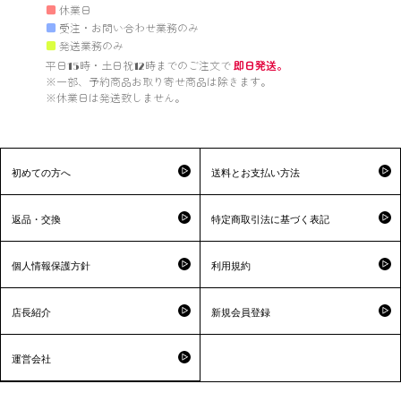
■
休業日
■
受注・お問い合わせ業務のみ
■
発送業務のみ
平日15時・土日祝12時までのご注文で 
即日発送。
※一部、予約商品お取り寄せ商品は除きます。

※休業日は発送致しません。

初めての方へ
送料とお支払い方法
返品・交換
特定商取引法に基づく表記
個人情報保護方針
利用規約
店長紹介
新規会員登録
運営会社