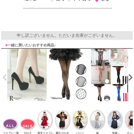
申し訳ございません。ただいま在庫がございません。
■
一緒に買いたいおすすめ商品♪
ALL
SALE
コスプレ一覧
SALE
激安コスプレ
露出少なめ
バニー
猫
制服
チャ