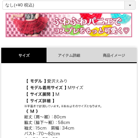
(
必
須
)
サイズ
アイテム詳細
商品イメージ