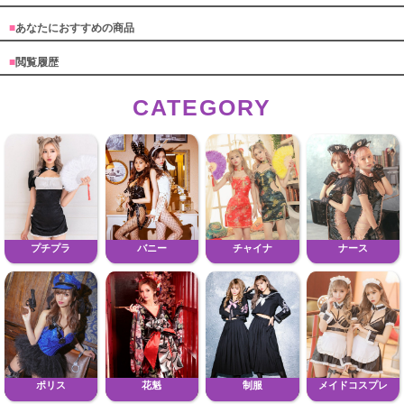
■
あなたにおすすめの商品
■
閲覧履歴
CATEGORY
プチプラ
バニー
チャイナ
ナース
ポリス
花魁
制服
メイドコスプレ