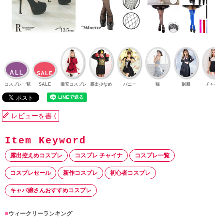
ALL
SALE
コスプレ一覧
SALE
激安コスプレ
露出少なめ
バニー
猫
制服
チャ
レビューを書く
露出控えめコスプレ
コスプレ チャイナ
コスプレ一覧
コスプレセール
新作コスプレ
初心者コスプレ
キャバ嬢さんおすすめコスプレ
■
ウィークリーランキング