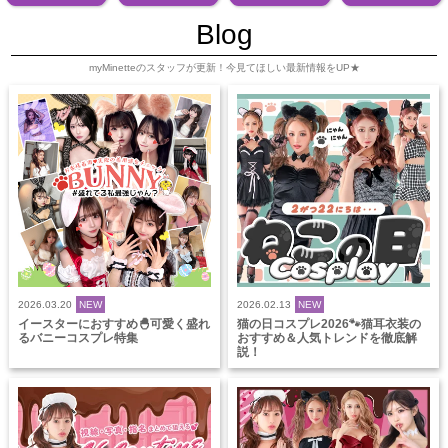
Blog
myMinetteのスタッフが更新！今見てほしい最新情報をUP★
2026.03.20
NEW
2026.02.13
NEW
イースターにおすすめ🐣可愛く盛れ
猫の日コスプレ2026🐾猫耳衣装の
るバニーコスプレ特集
おすすめ＆人気トレンドを徹底解
説！