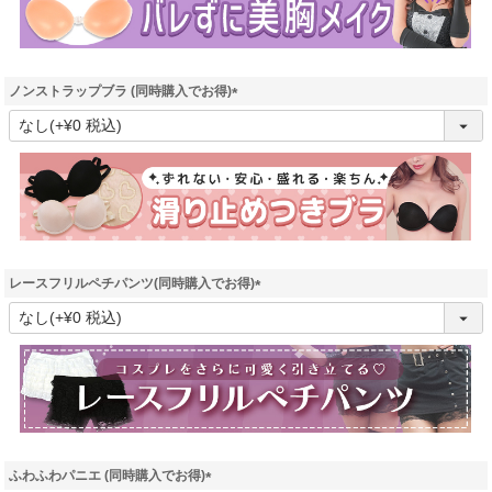
ノンストラップブラ (同時購入でお得)
(
必
須
)
レースフリルペチパンツ(同時購入でお得)
(
必
須
)
ふわふわパニエ (同時購入でお得)