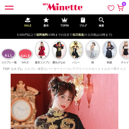
ペー
0
ジト
ップ
へ
SALE
新作
TOP50
ブログ
検索
5,000円以上で
送料無料
/15時までの注文で
当日発送
(※土日祝は12時まで)
ALL
SALE
コスプレ一覧
SALE
激安コスプレ
露出少なめ
バニー
猫
制服
チャイ
TOP
コスプレ
コスプレ 体型カバーガーリーフレアプリーツスカートイエロー帯チャイナミニド