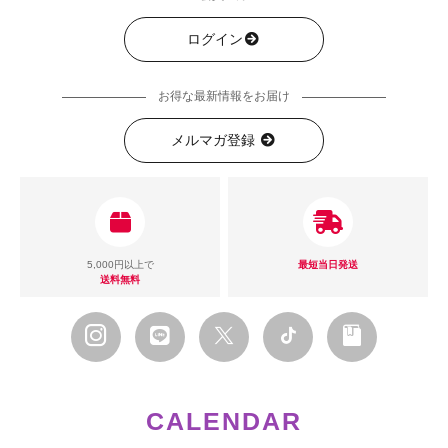
ログイン
お得な最新情報をお届け
メルマガ登録
5,000円以上で
最短当日発送
送料無料
CALENDAR