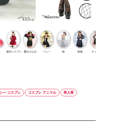
E
E
激安コスプレ
露出少なめ
バニー
猫
制服
チャイナ
ポリス
シー コスプレ
コスプレ アニマル
再入荷