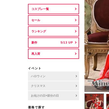
コスプレ一覧
セール
ランキング
新作
再入荷
イベント
ハロウィン
クリスマス
お化けの日×節分の日
価格で探す