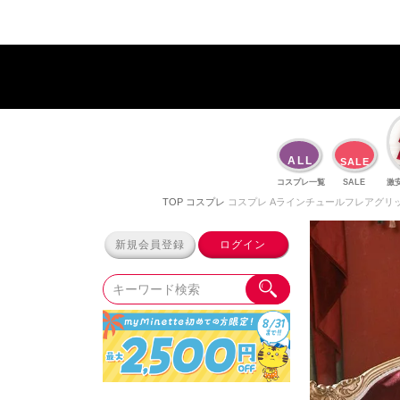
ALL
SALE
コスプレ一覧
SALE
激
TOP
コスプレ
コスプレ Aラインチュールフレアグリッタ
新規会員登録
ログイン