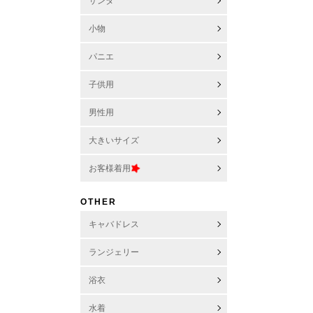
サンタ
小物
パニエ
子供用
男性用
大きいサイズ
お客様着用
OTHER
キャバドレス
ランジェリー
浴衣
水着