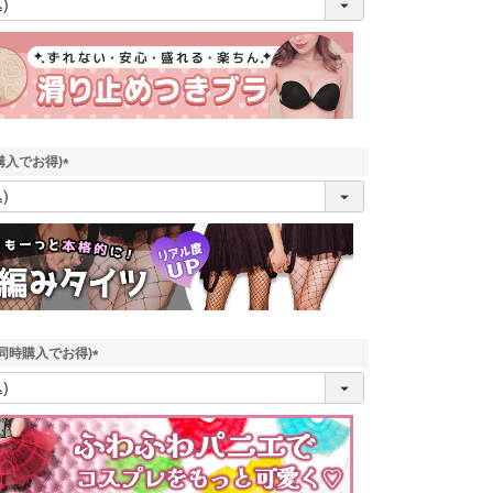
必
須
)
購入でお得)
(
必
須
)
同時購入でお得)
(
必
須
)