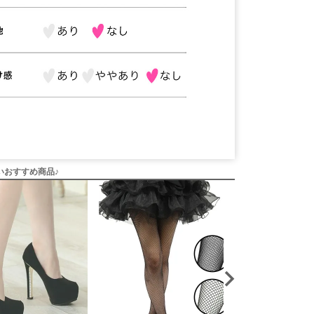
いおすすめ商品♪