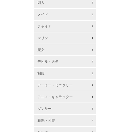
囚人
メイド
チャイナ
マリン
魔女
デビル・天使
制服
アーミー・ミニタリー
アニメ・キャラクター
ダンサー
花魁・和装