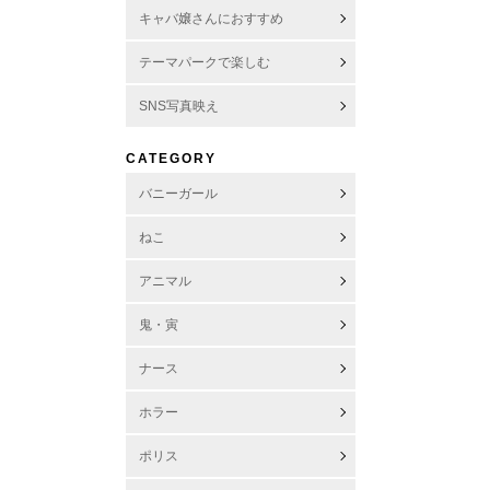
キャバ嬢さんにおすすめ
テーマパークで楽しむ
SNS写真映え
CATEGORY
バニーガール
ねこ
アニマル
鬼・寅
ナース
ホラー
ポリス