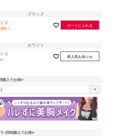
ブラック
イズ
カートに入れる
わずか！
ホワイト
イズ
再入荷お知らせ
切れ
時購入でお得)
(
必
須
)
ラ (同時購入でお得)