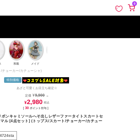
ペー
0
ジト
ップ
へ
ス
和装
メイド
鬼
巫女
囚人
天使と悪魔
ゾンビ
/チョーカー/カチューシャ)
特別価格
あざと可愛くお目立ち確定☆
¥
9,900
定価
→
2,980
¥
30
[
ポイント付与 ]
リボンキャミソールへそ出しレザーファータイトスカートセ
ル [4点セット] (トップス/スカート/チョーカー/カチュー
4724sta