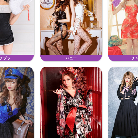
チプラ
バニー
チ