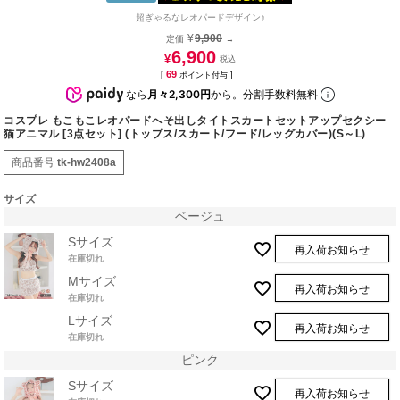
超ぎゃるなレオパードデザイン♪
¥
9,900
定価
→
6,900
¥
69
[
ポイント付与 ]
なら
月々2,300円
から。分割手数料無料
コスプレ もこもこレオパードへそ出しタイトスカートセットアップセクシー
猫アニマル [3点セット] (トップス/スカート/フード/レッグカバー)(S～L)
商品番号
tk-hw2408a
サイズ
ベージュ
Sサイズ
再入荷お知らせ
在庫切れ
Mサイズ
再入荷お知らせ
在庫切れ
Lサイズ
再入荷お知らせ
在庫切れ
ピンク
Sサイズ
再入荷お知らせ