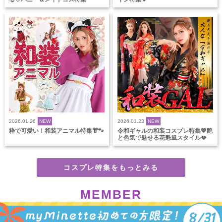
2026.01.26
NEW
2026.01.23
NEW
粋で可愛い！和装アニマル特集👘🐾
令和ギャルの和装コスプレ特集💖艶
と色気で魅せる花魁風スタイル🪭
コスプレ特集をもっとみる
MEMBER