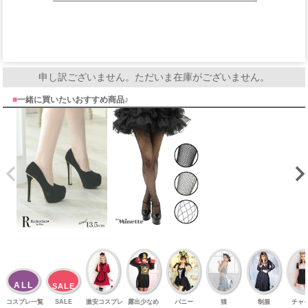
申し訳ございません。ただいま在庫がございません。
■
一緒に買いたいおすすめ商品♪
ALL
SALE
コスプレ一覧
SALE
激安コスプレ
露出少なめ
バニー
猫
制服
チャ