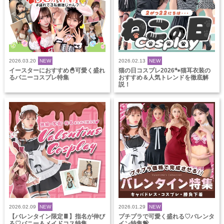
2026.03.20
NEW
2026.02.13
NEW
イースターにおすすめ🐣可愛く盛れ
猫の日コスプレ2026🐾猫耳衣装の
るバニーコスプレ特集
おすすめ＆人気トレンドを徹底解
説！
2026.02.09
NEW
2026.01.29
NEW
【バレンタイン限定🍫】指名が伸び
プチプラで可愛く盛れる♡バレンタ
る♡バニー＆メイドコス特集
イン特集💝