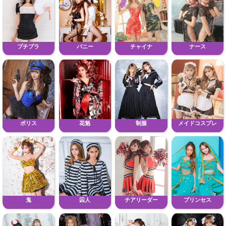
プチプラ
バニー
チャイナ
ナース
ポリス
花魁
制服
メイドコスプレ
鬼
囚人
チアリーダー
プリンセス