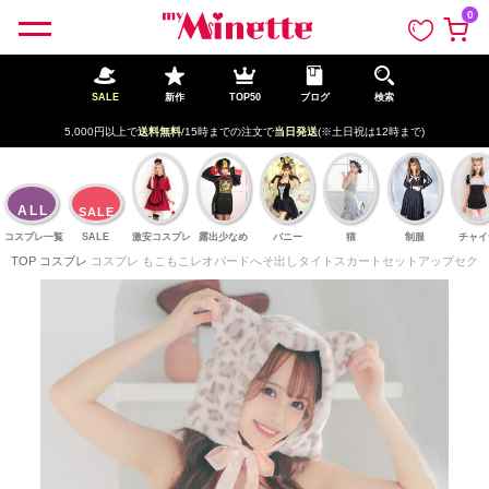
ペー
0
ジト
ップ
へ
SALE
新作
TOP50
ブログ
検索
5,000円以上で
送料無料
/15時までの注文で
当日発送
(※土日祝は12時まで)
ALL
SALE
コスプレ一覧
SALE
激安コスプレ
露出少なめ
バニー
猫
制服
チャイ
TOP
コスプレ
コスプレ もこもこレオパードへそ出しタイトスカートセットアップセクシー猫アニ