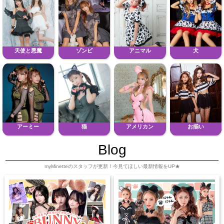
天使と悪魔
ゾンビ
アニマル
犬
アーミー
猫
アメリカン
お揃い
Blog
myMinetteのスタッフが更新！今見てほしい最新情報をUP★