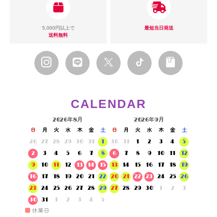
5,000円以上で
最短当日発送
送料無料
CALENDAR
2026年8月
2026年9月
日
月
火
水
木
金
土
日
月
火
水
木
金
土
26
27
28
29
30
31
1
30
31
1
2
3
4
5
2
3
4
5
6
7
8
6
7
8
9
10
11
12
9
10
11
12
13
14
15
13
14
15
16
17
18
19
16
17
18
19
20
21
22
20
21
22
23
24
25
26
23
24
25
26
27
28
29
27
28
29
30
1
2
3
30
31
1
2
3
4
5
■
休業日