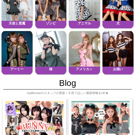
天使と悪魔
ゾンビ
アニマル
犬
アーミー
猫
アメリカン
お揃い
Blog
myMinetteのスタッフが更新！今見てほしい最新情報をUP★