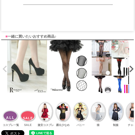
■
一緒に買いたいおすすめ商品♪
ALL
SALE
コスプレ一覧
SALE
激安コスプレ
露出少なめ
バニー
猫
制服
チャ