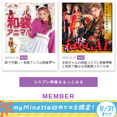
2026.01.26
NEW
2026.01.23
NEW
粋で可愛い！和装アニマル特集👘🐾
令和ギャルの和装コスプレ特集💖艶
と色気で魅せる花魁風スタイル🪭
コスプレ特集をもっとみる
MEMBER