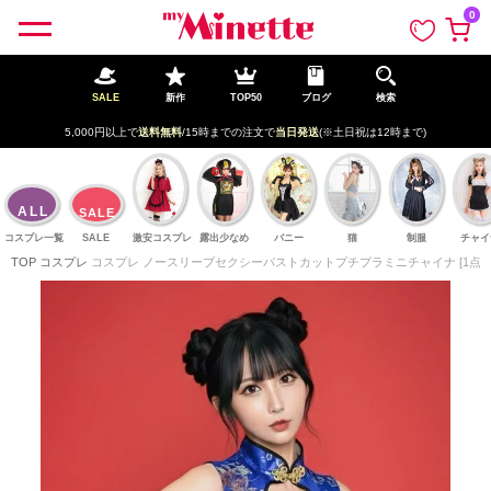
ペー
0
ジト
ップ
へ
SALE
新作
TOP50
ブログ
検索
5,000円以上で
送料無料
/15時までの注文で
当日発送
(※土日祝は12時まで)
ALL
SALE
コスプレ一覧
SALE
激安コスプレ
露出少なめ
バニー
猫
制服
チャイ
TOP
コスプレ
コスプレ ノースリーブセクシーバストカットプチプラミニチャイナ [1点セッ