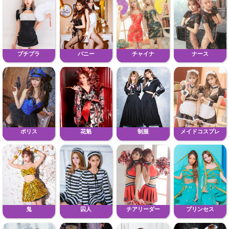
プチプラ
バニー
チャイナ
ナース
ポリス
花魁
制服
メイドコスプレ
鬼
囚人
チアリーダー
プリンセス