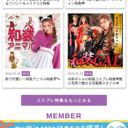
る♡バニー＆メイドコス特集
イン特集💝
2026.01.26
NEW
2026.01.23
NEW
粋で可愛い！和装アニマル特集👘🐾
令和ギャルの和装コスプレ特集💖艶
と色気で魅せる花魁風スタイル🪭
コスプレ特集をもっとみる
MEMBER