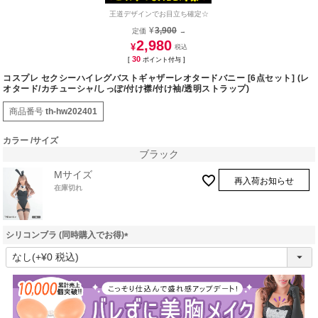
王道デザインでお目立ち確定☆
¥
3,900
定価
→
2,980
¥
30
[
ポイント付与 ]
コスプレ セクシーハイレグバストギャザーレオタードバニー [6点セット] (レ
オタード/カチューシャ/しっぽ/付け襟/付け袖/透明ストラップ)
商品番号
th-hw202401
カラー
サイズ
ブラック
Mサイズ
再入荷お知らせ
在庫切れ
シリコンブラ (同時購入でお得)
(
必
須
)