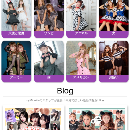
天使と悪魔
ゾンビ
アニマル
犬
アーミー
猫
アメリカン
お揃い
Blog
myMinetteのスタッフが更新！今見てほしい最新情報をUP★