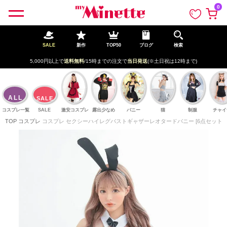
ペー
0
ジト
ップ
へ
SALE
新作
TOP50
ブログ
検索
5,000円以上で
送料無料
/15時までの注文で
当日発送
(※土日祝は12時まで)
ALL
SALE
コスプレ一覧
SALE
激安コスプレ
露出少なめ
バニー
猫
制服
チャイ
TOP
コスプレ
コスプレ セクシーハイレグバストギャザーレオタードバニー [6点セット] 