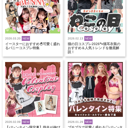
2026.03.20
NEW
2026.02.13
NEW
イースターにおすすめ🐣可愛く盛れ
猫の日コスプレ2026🐾猫耳衣装の
るバニーコスプレ特集
おすすめ＆人気トレンドを徹底解
説！
2026.02.09
NEW
2026.01.29
NEW
【バレンタイン限定🍫】指名が伸び
プチプラで可愛く盛れる♡バレンタ