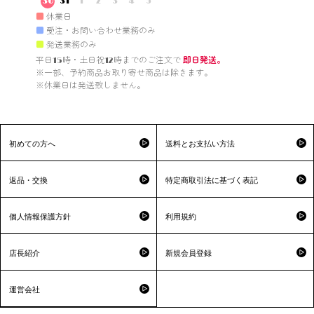
30
31
1
2
3
4
5
■
休業日
■
受注・お問い合わせ業務のみ
■
発送業務のみ
平日15時・土日祝12時までのご注文で 
即日発送。
※一部、予約商品お取り寄せ商品は除きます。

※休業日は発送致しません。

初めての方へ
送料とお支払い方法
返品・交換
特定商取引法に基づく表記
個人情報保護方針
利用規約
店長紹介
新規会員登録
運営会社