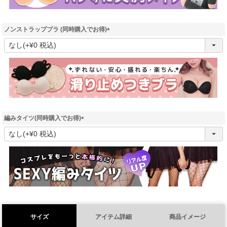
ノンストラップブラ (同時購入でお得)
(
必
須
)
編みタイツ(同時購入でお得)
(
必
須
)
サイズ
アイテム詳細
商品イメージ