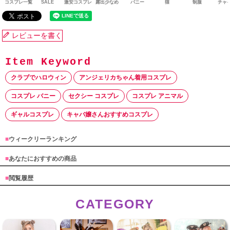
コスプレ一覧
SALE
激安コスプレ
露出少なめ
バニー
猫
制服
チャ
レビューを書く
クラブでハロウィン
アンジェリカちゃん着用コスプレ
コスプレ バニー
セクシー コスプレ
コスプレ アニマル
ギャルコスプレ
キャバ嬢さんおすすめコスプレ
■
ウィークリーランキング
■
あなたにおすすめの商品
■
閲覧履歴
CATEGORY